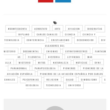
#DDMTECUENTA
AEROSTATO
ARTE
AVIACION
BIOGRAFÍAS
BIPLANO
CARLOS CANALES
CIENCIA
CIENCIA Y
TECNOLOGIA
CONFERENCIA
CRISTIANISMO
DESCONOCIDO
DIV
ULGADORES DEL
MISTERIO
DOCUMENTAL
ENIGMAS
EXTRATERRESTRES
FANTASM
AS
FILOSOFIA
HISTORIA
LEYENDAS
MAS
ALLA
MISTERIO
MITOS
NATURALEZA
NOTICIAS
OVNI
PARANORMAL
PARAPSICOLOGIA
PIONEROS
PIONEROS DE LA
AVIACIÓN ESPAÑOLA
PIONEROS DE LA AVIACIÓN ESPAÑOLA POR CARLOS
CANALES
PSICOFONIAS
RELIGION
SALUD
SIMBOLISMO
S
OCIOLOGIA
TECNOLOGIA
UNIVERSO