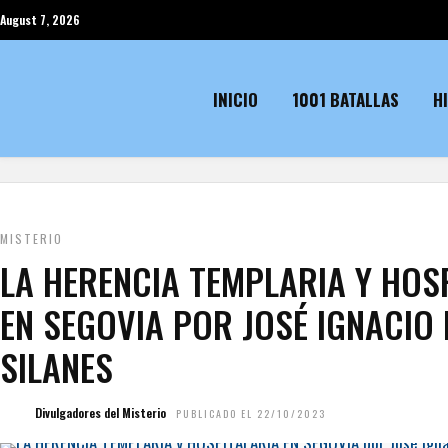
August 7, 2026
INICIO
1001 BATALLAS
H
MISTERIO
LA HERENCIA TEMPLARIA Y HOS
EN SEGOVIA POR JOSÉ IGNACIO 
SILANES
Divulgadores del Misterio
PUBLICADO EL 22/10/2023