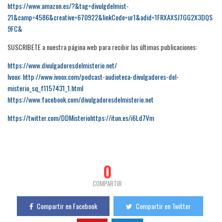
https://www.amazon.es/?&tag=divulgdelmist-
21&camp=4586&creative=670922&linkCode=ur1&adid=1FRXAXSJ7GG2X3DQS
9FC&
SUSCRIBETE a nuestra página web para recibir las últimas publicaciones:
https://www.divulgadoresdelmisterio.net/
Ivoox: http://www.ivoox.com/podcast-audioteca-divulgadores-del-
misterio_sq_f1157431_1.html
https://www.facebook.com/divulgadoresdelmisterio.net
https://twitter.com/DDMisteriohttps://itun.es/i6Ld7Vm
0
COMPARTIR
Compartir en Facebook
Compartir en Twitter