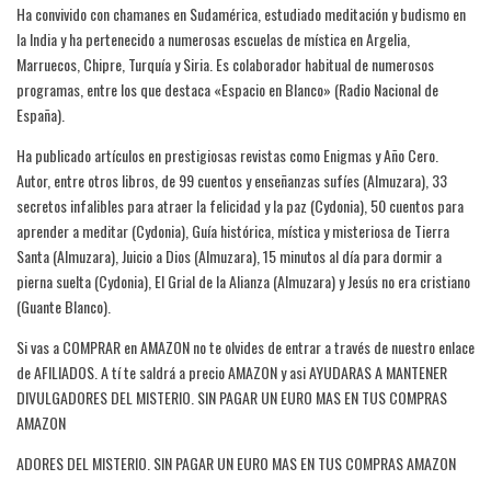
Ha convivido con chamanes en Sudamérica, estudiado meditación y budismo en
la India y ha pertenecido a numerosas escuelas de mística en Argelia,
Marruecos, Chipre, Turquía y Siria. Es colaborador habitual de numerosos
programas, entre los que destaca «Espacio en Blanco» (Radio Nacional de
España).
Ha publicado artículos en prestigiosas revistas como Enigmas y Año Cero.
Autor, entre otros libros, de 99 cuentos y enseñanzas sufíes (Almuzara), 33
secretos infalibles para atraer la felicidad y la paz (Cydonia), 50 cuentos para
aprender a meditar (Cydonia), Guía histórica, mística y misteriosa de Tierra
Santa (Almuzara), Juicio a Dios (Almuzara), 15 minutos al día para dormir a
pierna suelta (Cydonia), El Grial de la Alianza (Almuzara) y Jesús no era cristiano
(Guante Blanco).
Si vas a COMPRAR en AMAZON no te olvides de entrar a través de nuestro enlace
de AFILIADOS. A tí te saldrá a precio AMAZON y asi AYUDARAS A MANTENER
DIVULGADORES DEL MISTERIO. SIN PAGAR UN EURO MAS EN TUS COMPRAS
AMAZON
ADORES DEL MISTERIO. SIN PAGAR UN EURO MAS EN TUS COMPRAS AMAZON