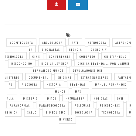
#DDMTECUENTA
ARQUEOLOGIA
ARTE
ASTROLOGIA
ASTRONOM
IA
BIOGRAFÍAS
CIENCIA
CIENCIA Y
TECNOLOGIA
CINE
CONFERENCIA
CONGRESO
CRISTIANISMO
DESCONOCIDO
DICE LA LEYENDA
DICE LA LEYENDA ... POR MANUEL
FERNÁNDEZ MUÑOZ
DIVULGADORES DEL
MISTERIO
DOCUMENTAL
ENIGMAS
EXTRATERRESTRES
FANTASM
AS
FILOSOFIA
HISTORIA
LEYENDAS
MANUEL FERNANDEZ
MUÑOZ
MAS
ALLA
MISTERIO
MITOS
NATURALEZA
NOTICIAS
OVNI
PARANORMAL
PARAPSICOLOGIA
PELÍCULAS
PSICOFONIAS
R
ELIGION
SALUD
SIMBOLISMO
SOCIOLOGIA
TECNOLOGIA
U
NIVERSO