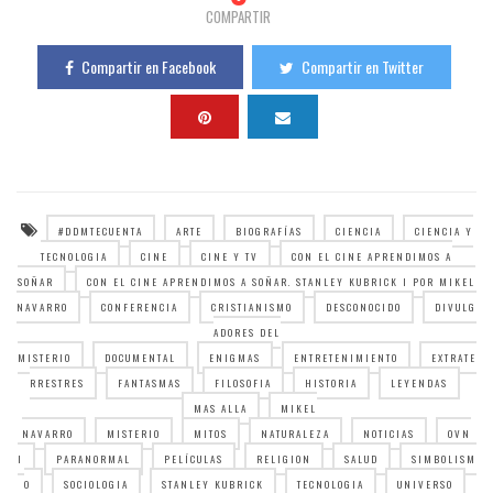
COMPARTIR
Compartir en Facebook
Compartir en Twitter
#DDMTECUENTA
ARTE
BIOGRAFÍAS
CIENCIA
CIENCIA Y
TECNOLOGIA
CINE
CINE Y TV
CON EL CINE APRENDIMOS A
SOÑAR
CON EL CINE APRENDIMOS A SOÑAR. STANLEY KUBRICK I POR MIKEL
NAVARRO
CONFERENCIA
CRISTIANISMO
DESCONOCIDO
DIVULG
ADORES DEL
MISTERIO
DOCUMENTAL
ENIGMAS
ENTRETENIMIENTO
EXTRATE
RRESTRES
FANTASMAS
FILOSOFIA
HISTORIA
LEYENDAS
MAS ALLA
MIKEL
NAVARRO
MISTERIO
MITOS
NATURALEZA
NOTICIAS
OVN
I
PARANORMAL
PELÍCULAS
RELIGION
SALUD
SIMBOLISM
O
SOCIOLOGIA
STANLEY KUBRICK
TECNOLOGIA
UNIVERSO