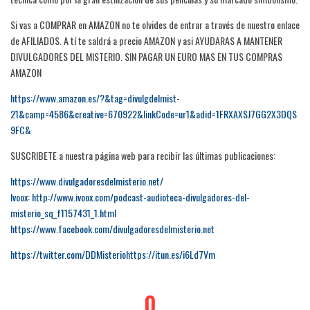
Si vas a COMPRAR en AMAZON no te olvides de entrar a través de nuestro enlace
de AFILIADOS. A tí te saldrá a precio AMAZON y asi AYUDARAS A MANTENER
DIVULGADORES DEL MISTERIO. SIN PAGAR UN EURO MAS EN TUS COMPRAS
AMAZON
https://www.amazon.es/?&tag=divulgdelmist-
21&camp=4586&creative=670922&linkCode=ur1&adid=1FRXAXSJ7GG2X3DQS
9FC&
SUSCRIBETE a nuestra página web para recibir las últimas publicaciones:
https://www.divulgadoresdelmisterio.net/
Ivoox: http://www.ivoox.com/podcast-audioteca-divulgadores-del-
misterio_sq_f1157431_1.html
https://www.facebook.com/divulgadoresdelmisterio.net
https://twitter.com/DDMisteriohttps://itun.es/i6Ld7Vm
0