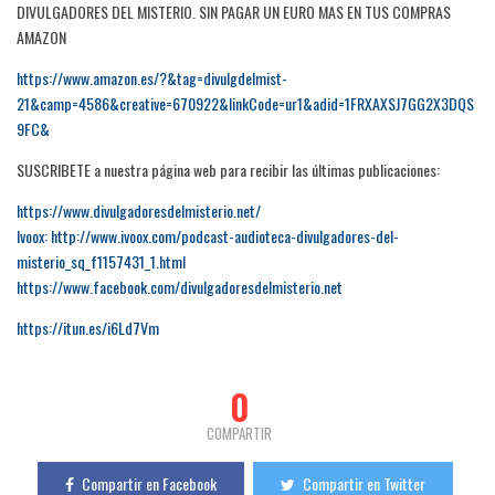
DIVULGADORES DEL MISTERIO. SIN PAGAR UN EURO MAS EN TUS COMPRAS
AMAZON
https://www.amazon.es/?&tag=divulgdelmist-
21&camp=4586&creative=670922&linkCode=ur1&adid=1FRXAXSJ7GG2X3DQS
9FC&
SUSCRIBETE a nuestra página web para recibir las últimas publicaciones:
https://www.divulgadoresdelmisterio.net/
Ivoox: http://www.ivoox.com/podcast-audioteca-divulgadores-del-
misterio_sq_f1157431_1.html
https://www.facebook.com/divulgadoresdelmisterio.net
https://itun.es/i6Ld7Vm
0
COMPARTIR
Compartir en Facebook
Compartir en Twitter