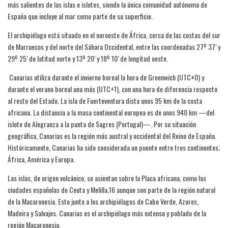
más salientes de las islas e islotes,​ siendo la única comunidad autónoma de
España que incluye al mar como parte de su superficie.
​El archipiélago está situado en el noroeste de África, cerca de las costas del sur
de Marruecos y del norte del Sáhara Occidental, entre las coordenadas 27º 37′ y
29º 25′ de latitud norte y 13º 20′ y 18º 10′ de longitud oeste.
​ Canarias utiliza durante el invierno boreal la hora de Greenwich (UTC±0) y
durante el verano boreal una más (UTC+1), con una hora de diferencia respecto
al resto del Estado. La isla de Fuerteventura dista unos 95 km de la costa
africana. La distancia a la masa continental europea es de unos 940 km —del
islote de Alegranza a la punta de Sagres (Portugal)—. Por su situación
geográfica, Canarias es la región más austral y occidental del Reino de España.
Históricamente, Canarias ha sido considerada un puente entre tres continentes;
África, América y Europa.
Las islas, de origen volcánico, se asientan sobre la Placa africana, como las
ciudades españolas de Ceuta y Melilla,16​ aunque son parte de la región natural
de la Macaronesia. Esto junto a los archipiélagos de Cabo Verde, Azores,
Madeira y Salvajes. Canarias es el archipiélago más extenso y poblado de la
región Macaronesia.