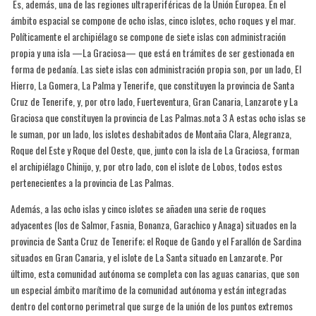
​ Es, además, una de las regiones ultraperiféricas de la Unión Europea.​ En el
ámbito espacial se compone de ocho islas, cinco islotes, ocho roques y el mar.
Políticamente el archipiélago se compone de siete islas con administración
propia y una isla —La Graciosa— que está en trámites de ser gestionada en
forma de pedanía.​ Las siete islas con administración propia son, por un lado, El
Hierro, La Gomera, La Palma y Tenerife, que constituyen la provincia de Santa
Cruz de Tenerife, y, por otro lado, Fuerteventura, Gran Canaria, Lanzarote y La
Graciosa que constituyen la provincia de Las Palmas.nota 3​ A estas ocho islas se
le suman, por un lado, los islotes deshabitados de Montaña Clara, Alegranza,
Roque del Este y Roque del Oeste, que, junto con la isla de La Graciosa, forman
el archipiélago Chinijo, y, por otro lado, con el islote de Lobos, todos estos
pertenecientes a la provincia de Las Palmas.
Además, a las ocho islas y cinco islotes se añaden una serie de roques
adyacentes (los de Salmor, Fasnia, Bonanza, Garachico y Anaga) situados en la
provincia de Santa Cruz de Tenerife; el Roque de Gando y el Farallón de Sardina
situados en Gran Canaria, y el islote de La Santa situado en Lanzarote. Por
último, esta comunidad autónoma se completa con las aguas canarias, que son
un especial ámbito marítimo de la comunidad autónoma y están integradas
dentro del contorno perimetral que surge de la unión de los puntos extremos