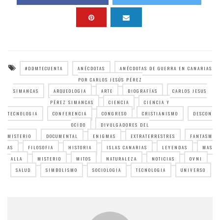
#DDMTECUENTA
ANÉCDOTAS
ANÉCDOTAS DE GUERRA EN CANARIAS
POR CARLOS JESÚS PÉREZ
SIMANCAS
ARQUEOLOGIA
ARTE
BIOGRAFÍAS
CARLOS JESUS
PÉREZ SIMANCAS
CIENCIA
CIENCIA Y
TECNOLOGIA
CONFERENCIA
CONGRESO
CRISTIANISMO
DESCON
OCIDO
DIVULGADORES DEL
MISTERIO
DOCUMENTAL
ENIGMAS
EXTRATERRESTRES
FANTASM
AS
FILOSOFIA
HISTORIA
ISLAS CANARIAS
LEYENDAS
MAS
ALLA
MISTERIO
MITOS
NATURALEZA
NOTICIAS
OVNI
SALUD
SIMBOLISMO
SOCIOLOGIA
TECNOLOGIA
UNIVERSO