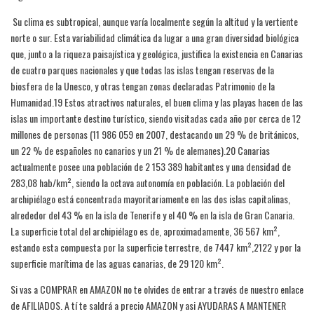
​ Su clima es subtropical, aunque varía localmente según la altitud y la vertiente
norte o sur. Esta variabilidad climática da lugar a una gran diversidad biológica
que, junto a la riqueza paisajística y geológica, justifica la existencia en Canarias
de cuatro parques nacionales y que todas las islas tengan reservas de la
biosfera de la Unesco, y otras tengan zonas declaradas Patrimonio de la
Humanidad.19​ Estos atractivos naturales, el buen clima y las playas hacen de las
islas un importante destino turístico, siendo visitadas cada año por cerca de 12
millones de personas (11 986 059 en 2007, destacando un 29 % de británicos,
un 22 % de españoles no canarios y un 21 % de alemanes).20​ Canarias
actualmente posee una población de 2 153 389 habitantes​ y una densidad de
283,08 hab/km²,​ siendo la octava autonomía en población. La población del
archipiélago está concentrada mayoritariamente en las dos islas capitalinas,
alrededor del 43 % en la isla de Tenerife y el 40 % en la isla de Gran Canaria.
La superficie total del archipiélago es de, aproximadamente, 36 567 km²,
estando esta compuesta por la superficie terrestre, de 7447 km²,21​22​ y por la
superficie marítima de las aguas canarias, de 29 120 km².​
Si vas a COMPRAR en AMAZON no te olvides de entrar a través de nuestro enlace
de AFILIADOS. A tí te saldrá a precio AMAZON y asi AYUDARAS A MANTENER