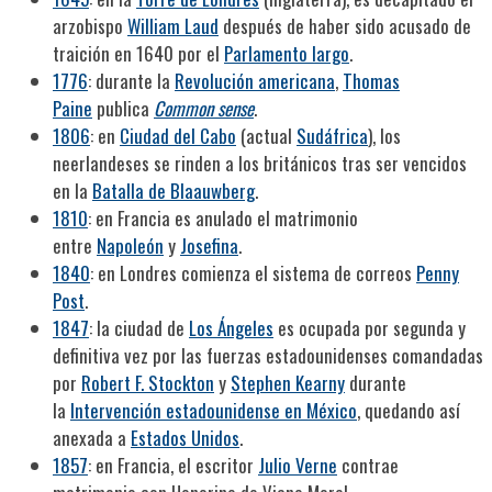
arzobispo
William Laud
después de haber sido acusado de
traición en 1640 por el
Parlamento largo
.
1776
: durante la
Revolución americana
,
Thomas
Paine
publica
Common sense
.
1806
: en
Ciudad del Cabo
(actual
Sudáfrica
), los
neerlandeses se rinden a los británicos tras ser vencidos
en la
Batalla de Blaauwberg
.
1810
: en Francia es anulado el matrimonio
entre
Napoleón
y
Josefina
.
1840
: en Londres comienza el sistema de correos
Penny
Post
.
1847
: la ciudad de
Los Ángeles
es ocupada por segunda y
definitiva vez por las fuerzas estadounidenses comandadas
por
Robert F. Stockton
y
Stephen Kearny
durante
la
Intervención estadounidense en México
, quedando así
anexada a
Estados Unidos
.
1857
: en Francia, el escritor
Julio Verne
contrae