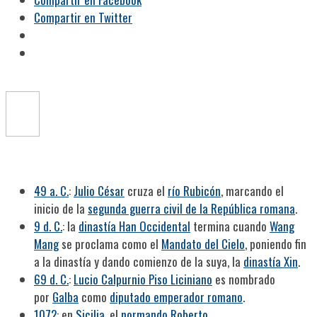
Compartir en Twitter
49 a. C.
:
Julio César
cruza el
río Rubicón
, marcando el
inicio de la
segunda guerra civil de la República romana
.
9 d. C.
: la
dinastía Han Occidental
termina cuando
Wang
Mang
se proclama como el
Mandato del Cielo
, poniendo fin
a la dinastía y dando comienzo de la suya, la
dinastía Xin
.
69 d. C.
:
Lucio Calpurnio Piso Liciniano
es nombrado
por
Galba
como
diputado emperador romano
.
1072
: en
Sicilia
, el
normando
Roberto