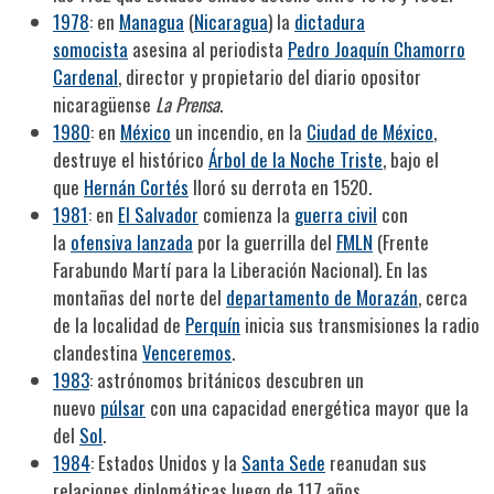
1978
: en
Managua
(
Nicaragua
) la
dictadura
somocista
asesina al periodista
Pedro Joaquín Chamorro
Cardenal
, director y propietario del diario opositor
nicaragüense
La Prensa
.
1980
: en
México
un incendio, en la
Ciudad de México
,
destruye el histórico
Árbol de la Noche Triste
, bajo el
que
Hernán Cortés
lloró su derrota en 1520.
1981
: en
El Salvador
comienza la
guerra civil
con
la
ofensiva lanzada
por la guerrilla del
FMLN
(Frente
Farabundo Martí para la Liberación Nacional). En las
montañas del norte del
departamento de Morazán
, cerca
de la localidad de
Perquín
inicia sus transmisiones la radio
clandestina
Venceremos
.
1983
: astrónomos británicos descubren un
nuevo
púlsar
con una capacidad energética mayor que la
del
Sol
.
1984
: Estados Unidos y la
Santa Sede
reanudan sus
relaciones diplomáticas luego de 117 años.