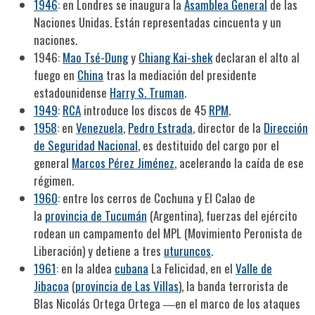
1946
: en Londres se inaugura la
Asamblea General
de las
Naciones Unidas. Están representadas cincuenta y un
naciones.
1946:
Mao Tsé-Dung
y
Chiang Kai-shek
declaran el alto al
fuego en
China
tras la mediación del presidente
estadounidense
Harry S. Truman
.
1949
:
RCA
introduce los discos de 45
RPM
.
1958
: en
Venezuela
,
Pedro Estrada
, director de la
Dirección
de Seguridad Nacional
, es destituido del cargo por el
general
Marcos Pérez Jiménez
, acelerando la caída de ese
régimen.
1960
: entre los cerros de Cochuna y El Calao de
la
provincia de Tucumán
(Argentina), fuerzas del ejército
rodean un campamento del MPL (Movimiento Peronista de
Liberación) y detiene a tres
uturuncos
.
1961
: en la aldea
cubana
La Felicidad, en el
Valle de
Jibacoa
(
provincia de Las Villas
), la banda terrorista de
Blas Nicolás Ortega Ortega ―en el marco de los ataques