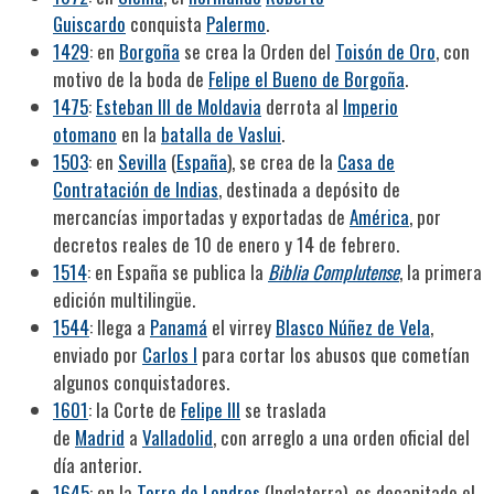
Guiscardo
conquista
Palermo
.
1429
: en
Borgoña
se crea la Orden del
Toisón de Oro
, con
motivo de la boda de
Felipe el Bueno de Borgoña
.
1475
:
Esteban III de Moldavia
derrota al
Imperio
otomano
en la
batalla de Vaslui
.
1503
: en
Sevilla
(
España
), se crea de la
Casa de
Contratación de Indias
, destinada a depósito de
mercancías importadas y exportadas de
América
, por
decretos reales de 10 de enero y 14 de febrero.
1514
: en España se publica la
Biblia Complutense
, la primera
edición multilingüe.
1544
: llega a
Panamá
el virrey
Blasco Núñez de Vela
,
enviado por
Carlos I
para cortar los abusos que cometían
algunos conquistadores.
1601
: la Corte de
Felipe III
se traslada
de
Madrid
a
Valladolid
, con arreglo a una orden oficial del
día anterior.
1645
: en la
Torre de Londres
(Inglaterra), es decapitado el