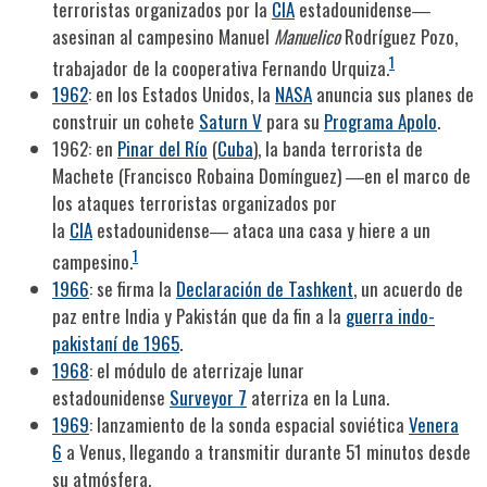
terroristas organizados por la
CIA
estadounidense―
asesinan al campesino Manuel
Manuelico
Rodríguez Pozo,
1
trabajador de la cooperativa Fernando Urquiza.
1962
: en los Estados Unidos, la
NASA
anuncia sus planes de
construir un cohete
Saturn V
para su
Programa Apolo
.
1962: en
Pinar del Río
(
Cuba
), la banda terrorista de
Machete (Francisco Robaina Domínguez) ―en el marco de
los ataques terroristas organizados por
la
CIA
estadounidense― ataca una casa y hiere a un
1
campesino.
1966
: se firma la
Declaración de Tashkent
, un acuerdo de
paz entre India y Pakistán que da fin a la
guerra indo-
pakistaní de 1965
.
1968
: el módulo de aterrizaje lunar
estadounidense
Surveyor 7
aterriza en la Luna.
1969
: lanzamiento de la sonda espacial soviética
Venera
6
a Venus, llegando a transmitir durante 51 minutos desde
su atmósfera.