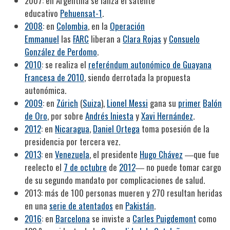
2007: en Argentina se lanza el satélite
educativo
Pehuensat-1
.
2008
: en
Colombia
, en la
Operación
Emmanuel
las
FARC
liberan a
Clara Rojas
y
Consuelo
González de Perdomo
.
2010
: se realiza el
referéndum autonómico de Guayana
Francesa de 2010
, siendo derrotada la propuesta
autonómica.
2009
: en
Zúrich
(
Suiza
),
Lionel Messi
gana su
primer
Balón
de Oro
, por sobre
Andrés Iniesta
y
Xavi Hernández
.
2012
: en
Nicaragua
,
Daniel Ortega
toma posesión de la
presidencia por tercera vez.
2013
: en
Venezuela
, el presidente
Hugo Chávez
―que fue
reelecto el
7 de octubre
de
2012
― no puede tomar cargo
de su segundo mandato por complicaciones de salud.
2013: más de 100 personas mueren y 270 resultan heridas
en una
serie de atentados
en
Pakistán
.
2016
: en
Barcelona
se inviste a
Carles Puigdemont
como