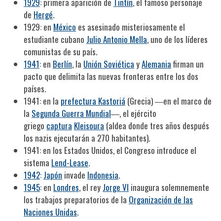
1929
: primera aparición de
Tintín
, el famoso personaje
de
Hergé
.
1929: en
México
es asesinado misteriosamente el
estudiante cubano
Julio Antonio Mella
, uno de los líderes
comunistas de su país.
1941
: en
Berlín
, la
Unión Soviética
y
Alemania
firman un
pacto que delimita las nuevas fronteras entre los dos
países.
1941: en la
prefectura Kastoriá
(Grecia) ―en el marco de
la
Segunda Guerra Mundial
―, el ejército
griego
captura
Kleisoura
(aldea donde tres años después
los nazis ejecutarán a 270 habitantes).
1941: en los Estados Unidos, el Congreso introduce el
sistema
Lend-Lease
.
1942
:
Japón
invade
Indonesia
.
1945
: en
Londres
, el rey
Jorge VI
inaugura solemnemente
los trabajos preparatorios de la
Organización de las
Naciones Unidas
.