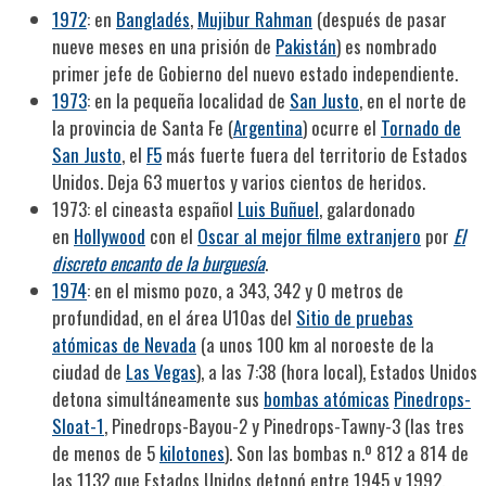
1972
: en
Bangladés
,
Mujibur Rahman
(después de pasar
nueve meses en una prisión de
Pakistán
) es nombrado
primer jefe de Gobierno del nuevo estado independiente.
1973
: en la pequeña localidad de
San Justo
, en el norte de
la provincia de Santa Fe (
Argentina
) ocurre el
Tornado de
San Justo
, el
F5
más fuerte fuera del territorio de Estados
Unidos. Deja 63 muertos y varios cientos de heridos.
1973: el cineasta español
Luis Buñuel
, galardonado
en
Hollywood
con el
Oscar al mejor filme extranjero
por
El
discreto encanto de la burguesía
.
1974
: en el mismo pozo, a 343, 342 y 0 metros de
profundidad, en el área U10as del
Sitio de pruebas
atómicas de Nevada
(a unos 100 km al noroeste de la
ciudad de
Las Vegas
), a las 7:38 (hora local), Estados Unidos
detona simultáneamente sus
bombas atómicas
Pinedrops-
Sloat-1
, Pinedrops-Bayou-2 y Pinedrops-Tawny-3 (las tres
de menos de 5
kilotones
). Son las bombas n.º 812 a 814 de
las 1132 que Estados Unidos detonó entre 1945 y 1992.