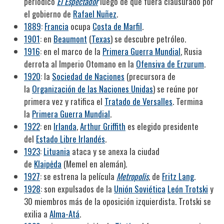
periódico
El Espectador
luego de que fuera clausurado por
el gobierno de
Rafael Nuñez
.
1889
:
Francia
ocupa
Costa de Marfil
.
1901
: en
Beaumont
(
Texas
) se descubre petróleo.
1916
: en el marco de la
Primera Guerra Mundial
, Rusia
derrota al Imperio Otomano en la
Ofensiva de Erzurum
.
1920
: la
Sociedad de Naciones
(precursora de
la
Organización de las Naciones Unidas
) se reúne por
primera vez y ratifica el
Tratado de Versalles
. Termina
la
Primera Guerra Mundial
.
1922
: en
Irlanda
,
Arthur Griffith
es elegido presidente
del
Estado Libre Irlandés
.
1923
:
Lituania
ataca y se anexa la ciudad
de
Klaipėda
(Memel en alemán).
1927
: se estrena la película
Metropolis
, de
Fritz Lang
.
1928
: son expulsados de la
Unión Soviética
León Trotski
y
30 miembros más de la oposición izquierdista. Trotski se
exilia a
Alma-Atá
.