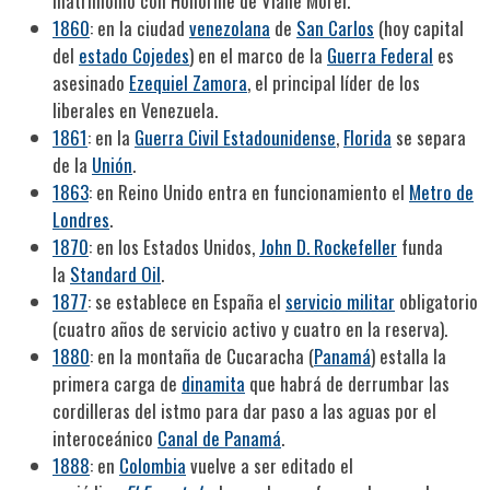
matrimonio con Honorine de Viane Morel.
1860
: en la ciudad
venezolana
de
San Carlos
(hoy capital
del
estado Cojedes
) en el marco de la
Guerra Federal
es
asesinado
Ezequiel Zamora
, el principal líder de los
liberales en Venezuela.
1861
: en la
Guerra Civil Estadounidense
,
Florida
se separa
de la
Unión
.
1863
: en Reino Unido entra en funcionamiento el
Metro de
Londres
.
1870
: en los Estados Unidos,
John D. Rockefeller
funda
la
Standard Oil
.
1877
: se establece en España el
servicio militar
obligatorio
(cuatro años de servicio activo y cuatro en la reserva).
1880
: en la montaña de Cucaracha (
Panamá
) estalla la
primera carga de
dinamita
que habrá de derrumbar las
cordilleras del istmo para dar paso a las aguas por el
interoceánico
Canal de Panamá
.
1888
: en
Colombia
vuelve a ser editado el