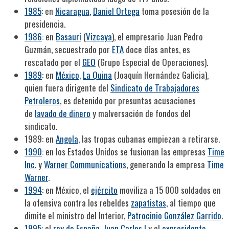
1985
: en
Nicaragua
,
Daniel Ortega
toma posesión de la
presidencia.
1986
: en
Basauri
(
Vizcaya
), el empresario Juan Pedro
Guzmán, secuestrado por
ETA
doce días antes, es
rescatado por el
GEO
(Grupo Especial de Operaciones).
1989
: en
México
,
La Quina
(Joaquín Hernández Galicia),
quien fuera dirigente del
Sindicato de Trabajadores
Petroleros
, es detenido por presuntas acusaciones
de
lavado de dinero
y malversación de fondos del
sindicato.
1989: en
Angola
, las tropas cubanas empiezan a retirarse.
1990
: en los Estados Unidos se fusionan las empresas
Time
Inc.
y
Warner Communications
, generando la empresa
Time
Warner
.
1994
: en México, el
ejército
moviliza a 15 000 soldados en
la ofensiva contra los rebeldes
zapatistas
, al tiempo que
dimite el ministro del Interior,
Patrocinio González Garrido
.
1995
: el
rey de España
,
Juan Carlos I
y el
expresidente