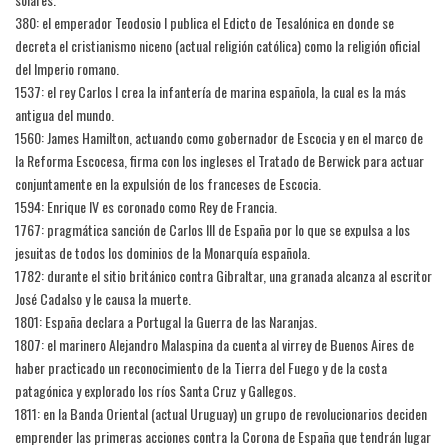
380: el emperador Teodosio I publica el Edicto de Tesalónica en donde se
decreta el cristianismo niceno (actual religión católica) como la religión oficial
del Imperio romano.
1537: el rey Carlos I crea la infantería de marina española, la cual es la más
antigua del mundo.
1560: James Hamilton, actuando como gobernador de Escocia y en el marco de
la Reforma Escocesa, firma con los ingleses el Tratado de Berwick para actuar
conjuntamente en la expulsión de los franceses de Escocia.
1594: Enrique IV es coronado como Rey de Francia.
1767: pragmática sanción de Carlos III de España por lo que se expulsa a los
jesuitas de todos los dominios de la Monarquía española.
1782: durante el sitio británico contra Gibraltar, una granada alcanza al escritor
José Cadalso y le causa la muerte.
1801: España declara a Portugal la Guerra de las Naranjas.
1807: el marinero Alejandro Malaspina da cuenta al virrey de Buenos Aires de
haber practicado un reconocimiento de la Tierra del Fuego y de la costa
patagónica y explorado los ríos Santa Cruz y Gallegos.
1811: en la Banda Oriental (actual Uruguay) un grupo de revolucionarios deciden
emprender las primeras acciones contra la Corona de España que tendrán lugar