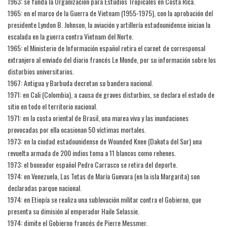
1963: se funda la Organización para Estudios Tropicales en Costa Rica.
1965: en el marco de la Guerra de Vietnam (1955-1975), con la aprobación del
presidente Lyndon B. Johnson, la aviación y artillería estadounidense inician la
escalada en la guerra contra Vietnam del Norte.
1965: el Ministerio de Información español retira el carnet de corresponsal
extranjero al enviado del diario francés Le Monde, por su información sobre los
disturbios universitarios.
1967: Antigua y Barbuda decretan su bandera nacional.
1971: en Cali (Colombia), a causa de graves disturbios, se declara el estado de
sitio en todo el territorio nacional.
1971: en la costa oriental de Brasil, una marea viva y las inundaciones
provocadas por ella ocasionan 50 víctimas mortales.
1973: en la ciudad estadounidense de Wounded Knee (Dakota del Sur) una
revuelta armada de 200 indios toma a 11 blancos como rehenes.
1973: el boxeador español Pedro Carrasco se retira del deporte.
1974: en Venezuela, Las Tetas de María Guevara (en la isla Margarita) son
declaradas parque nacional.
1974: en Etiopía se realiza una sublevación militar contra el Gobierno, que
presenta su dimisión al emperador Haile Selassie.
1974: dimite el Gobierno francés de Pierre Messmer.