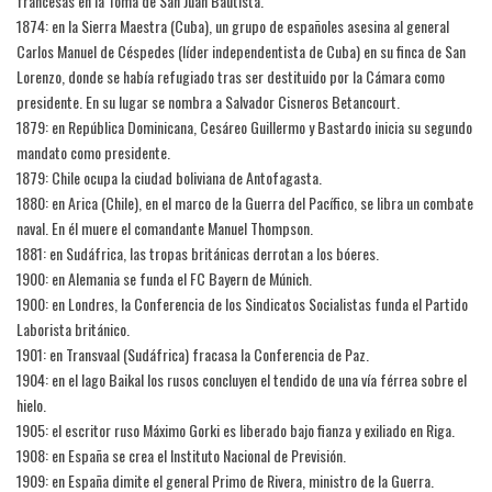
francesas en la Toma de San Juan Bautista.
1874: en la Sierra Maestra (Cuba), un grupo de españoles asesina al general
Carlos Manuel de Céspedes (líder independentista de Cuba) en su finca de San
Lorenzo, donde se había refugiado tras ser destituido por la Cámara como
presidente. En su lugar se nombra a Salvador Cisneros Betancourt.
1879: en República Dominicana, Cesáreo Guillermo y Bastardo inicia su segundo
mandato como presidente.
1879: Chile ocupa la ciudad boliviana de Antofagasta.
1880: en Arica (Chile), en el marco de la Guerra del Pacífico, se libra un combate
naval. En él muere el comandante Manuel Thompson.
1881: en Sudáfrica, las tropas británicas derrotan a los bóeres.
1900: en Alemania se funda el FC Bayern de Múnich.
1900: en Londres, la Conferencia de los Sindicatos Socialistas funda el Partido
Laborista británico.
1901: en Transvaal (Sudáfrica) fracasa la Conferencia de Paz.
1904: en el lago Baikal los rusos concluyen el tendido de una vía férrea sobre el
hielo.
1905: el escritor ruso Máximo Gorki es liberado bajo fianza y exiliado en Riga.
1908: en España se crea el Instituto Nacional de Previsión.
1909: en España dimite el general Primo de Rivera, ministro de la Guerra.