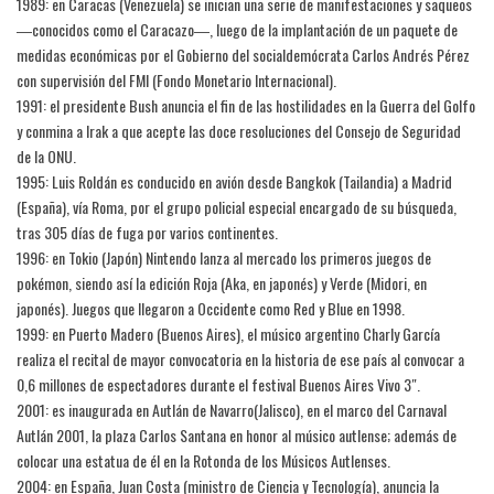
1989: en Caracas (Venezuela) se inician una serie de manifestaciones y saqueos
―conocidos como el Caracazo―, luego de la implantación de un paquete de
medidas económicas por el Gobierno del socialdemócrata Carlos Andrés Pérez
con supervisión del FMI (Fondo Monetario Internacional).
1991: el presidente Bush anuncia el fin de las hostilidades en la Guerra del Golfo
y conmina a Irak a que acepte las doce resoluciones del Consejo de Seguridad
de la ONU.
1995: Luis Roldán es conducido en avión desde Bangkok (Tailandia) a Madrid
(España), vía Roma, por el grupo policial especial encargado de su búsqueda,
tras 305 días de fuga por varios continentes.
1996: en Tokio (Japón) Nintendo lanza al mercado los primeros juegos de
pokémon, siendo así la edición Roja (Aka, en japonés) y Verde (Midori, en
japonés). Juegos que llegaron a Occidente como Red y Blue en 1998.
1999: en Puerto Madero (Buenos Aires), el músico argentino Charly García
realiza el recital de mayor convocatoria en la historia de ese país al convocar a
0,6 millones de espectadores durante el festival Buenos Aires Vivo 3″.
2001: es inaugurada en Autlán de Navarro(Jalisco), en el marco del Carnaval
Autlán 2001, la plaza Carlos Santana en honor al músico autlense; además de
colocar una estatua de él en la Rotonda de los Músicos Autlenses.
2004: en España, Juan Costa (ministro de Ciencia y Tecnología), anuncia la