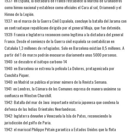
1937: en España, la dictadura de Franco restablece la Marcha de Granaderos
como himno nacional y establece como oficiales el Cara al sol, Oriamendi y el
Himno de la Legión.
1937: en el marco de la Guerra Civil Española, concluye la batalla del Jarama con
un contraataque republicano dirigido por el general Miaja, que fue detenido.
1939: Francia e Inglaterra reconocen como legítima a la dictadura del general
Franco. Desde el comienzo de la Guerra civil española se contabilizan en
Cataluña 1,3 millones de refugiados. Solo en Barcelona existían 0,5 millones. A
partir del 1 de marzo podrán evacuarse diariamente unas 5000 personas.
1940: se descubre el isótopo carbono-14
1940: en Barcelona se estrena la película La Dolores, protagonizada por
Conchita Piquer.
1940: en Madrid se publica el primer número de la Revista Semana.
1941: en Londres, la Cámara de los Comunes expresa de manera unánime su
confianza en Winston Churchill.
1942: Batalla del mar de Java: importante victoria japonesa que condena la
defensa de las Indias Orientales Neerlandesas.
1942: Inglaterra devuelve a Venezuela la Isla de Patos, reconociendo la
jurisdicción del golfo de Paria.
1942: el mariscal Philippe Pétain garantiza a Estados Unidos que la flota