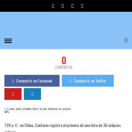
TAL DÍA COMO HOY 27 DE FEBRERO 2022
Divulgadores del Misterio
419 Visualizaciones
0
PUBLICADO EL 27/02/2022
0
COMPARTIR
Compartir en Facebook
Compartir en Twitter
720 a. C.: en China, Confucio registra el primero de una lista de 36 eclipses
solares.