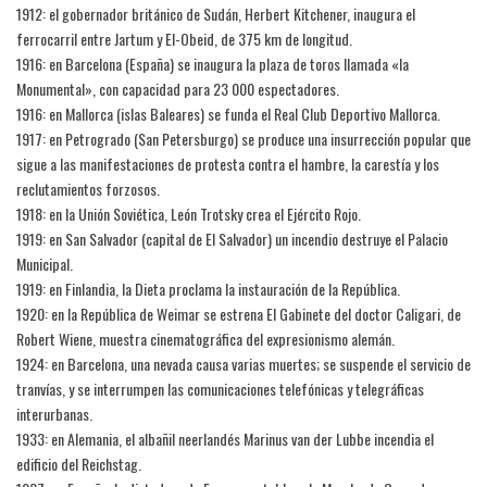
1912: el gobernador británico de Sudán, Herbert Kitchener, inaugura el
ferrocarril entre Jartum y El-Obeid, de 375 km de longitud.
1916: en Barcelona (España) se inaugura la plaza de toros llamada «la
Monumental», con capacidad para 23 000 espectadores.
1916: en Mallorca (islas Baleares) se funda el Real Club Deportivo Mallorca.
1917: en Petrogrado (San Petersburgo) se produce una insurrección popular que
sigue a las manifestaciones de protesta contra el hambre, la carestía y los
reclutamientos forzosos.
1918: en la Unión Soviética, León Trotsky crea el Ejército Rojo.
1919: en San Salvador (capital de El Salvador) un incendio destruye el Palacio
Municipal.
1919: en Finlandia, la Dieta proclama la instauración de la República.
1920: en la República de Weimar se estrena El Gabinete del doctor Caligari, de
Robert Wiene, muestra cinematográfica del expresionismo alemán.
1924: en Barcelona, una nevada causa varias muertes; se suspende el servicio de
tranvías, y se interrumpen las comunicaciones telefónicas y telegráficas
interurbanas.
1933: en Alemania, el albañil neerlandés Marinus van der Lubbe incendia el
edificio del Reichstag.