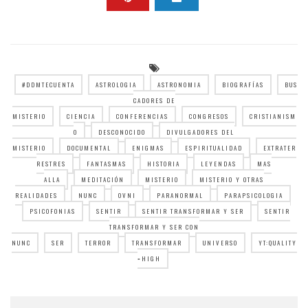
#DDMTECUENTA
ASTROLOGIA
ASTRONOMIA
BIOGRAFÍAS
BUS
CADORES DE
MISTERIO
CIENCIA
CONFERENCIAS
CONGRESOS
CRISTIANISM
O
DESCONOCIDO
DIVULGADORES DEL
MISTERIO
DOCUMENTAL
ENIGMAS
ESPIRITUALIDAD
EXTRATER
RESTRES
FANTASMAS
HISTORIA
LEYENDAS
MAS
ALLA
MEDITACIÓN
MISTERIO
MISTERIO Y OTRAS
REALIDADES
NUNC
OVNI
PARANORMAL
PARAPSICOLOGIA
PSICOFONIAS
SENTIR
SENTIR TRANSFORMAR Y SER
SENTIR
TRANSFORMAR Y SER CON
NUNC
SER
TERROR
TRANSFORMAR
UNIVERSO
YT:QUALITY
=HIGH