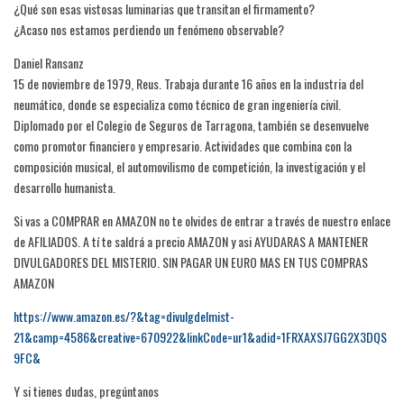
¿Qué son esas vistosas luminarias que transitan el firmamento?
¿Acaso nos estamos perdiendo un fenómeno observable?
Daniel Ransanz
15 de noviembre de 1979, Reus. Trabaja durante 16 años en la industria del
neumático, donde se especializa como técnico de gran ingeniería civil.
Diplomado por el Colegio de Seguros de Tarragona, también se desenvuelve
como promotor financiero y empresario. Actividades que combina con la
composición musical, el automovilismo de competición, la investigación y el
desarrollo humanista.
Si vas a COMPRAR en AMAZON no te olvides de entrar a través de nuestro enlace
de AFILIADOS. A tí te saldrá a precio AMAZON y asi AYUDARAS A MANTENER
DIVULGADORES DEL MISTERIO. SIN PAGAR UN EURO MAS EN TUS COMPRAS
AMAZON
https://www.amazon.es/?&tag=divulgdelmist-
21&camp=4586&creative=670922&linkCode=ur1&adid=1FRXAXSJ7GG2X3DQS
9FC&
Y si tienes dudas, pregúntanos