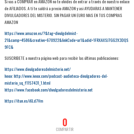
Si vas a COMPRAR en AMAZON no te olvides de entrar a través de nuestro enlace
de AFILIADOS. A tí te saldrá a precio AMAZON y asi AYUDARAS A MANTENER
DIVULGADORES DEL MISTERIO. SIN PAGAR UN EURO MAS EN TUS COMPRAS
AMAZON
https://www.amazon.es/?&tag=divulgdelmist-
21&camp=4586&creative=670922&linkCode=ur1&adid=1FRXAXSJ7GG2X3DQS
9FC&
SUSCRIBETE a nuestra página web para recibir las últimas publicaciones:
https://www.divulgadoresdelmisterio.net/
Ivoox: http://www.ivoox.com/podcast-audioteca-divulgadores-del-
misterio_sq_f1157431_1.html
https://www.facebook.com/divulgadoresdelmisterio.net
https://itun.es/i6Ld7Vm
0
COMPARTIR