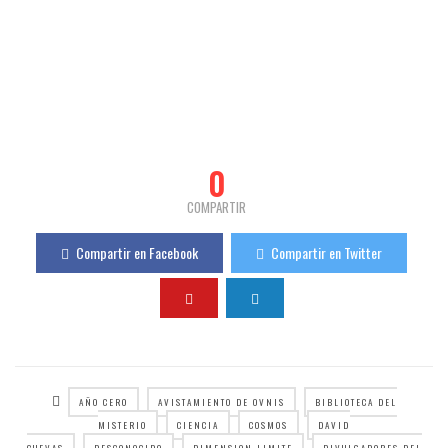
0
COMPARTIR
Compartir en Facebook
Compartir en Twitter
AÑO CERO
AVISTAMIENTO DE OVNIS
BIBLIOTECA DEL
MISTERIO
CIENCIA
COSMOS
DAVID
CUEVAS
DESCONOCIDO
DIMENSION LIMITE
DIVULGADORES DEL