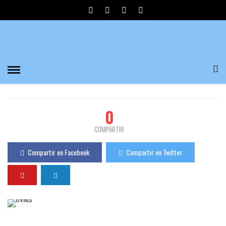
🛸OVNIS🛸 PARADIGMA DEL ABSURDO POR
DAVID CUEVAS
Divulgadores del Misterio
999 Visualizaciones
0
PUBLICADO EL 11/07/2021
0
COMPARTIR
Compartir en Facebook
Compartir en Twitter