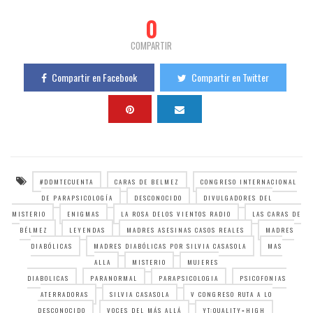
0
COMPARTIR
Compartir en Facebook
Compartir en Twitter
#DDMTECUENTA
CARAS DE BELMEZ
CONGRESO INTERNACIONAL
DE PARAPSICOLOGÍA
DESCONOCIDO
DIVULGADORES DEL
MISTERIO
ENIGMAS
LA ROSA DELOS VIENTOS RADIO
LAS CARAS DE
BÉLMEZ
LEYENDAS
MADRES ASESINAS CASOS REALES
MADRES
DIABÓLICAS
MADRES DIABÓLICAS POR SILVIA CASASOLA
MAS
ALLA
MISTERIO
MUJERES
DIABOLICAS
PARANORMAL
PARAPSICOLOGIA
PSICOFONIAS
ATERRADORAS
SILVIA CASASOLA
V CONGRESO RUTA A LO
DESCONOCIDO
VOCES DEL MÁS ALLÁ
YT:QUALITY=HIGH