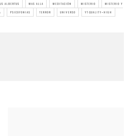
US ALBERTUS
MAS ALLA
MEDITACIÓN
MISTERIO
MISTERIO Y
A
PSICOFONIAS
TERROR
UNIVERSO
YT:QUALITY=HIGH