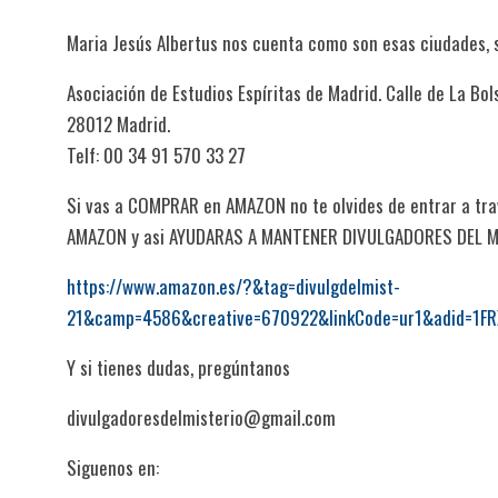
Maria Jesús Albertus nos cuenta como son esas ciudades, s
Asociación de Estudios Espíritas de Madrid. Calle de La Bols
28012 Madrid.
Telf: 00 34 91 570 33 27
Si vas a COMPRAR en AMAZON no te olvides de entrar a trav
AMAZON y asi AYUDARAS A MANTENER DIVULGADORES DEL 
https://www.amazon.es/?&tag=divulgdelmist-
21&camp=4586&creative=670922&linkCode=ur1&adid=1F
Y si tienes dudas, pregúntanos
divulgadoresdelmisterio@gmail.com
Siguenos en: