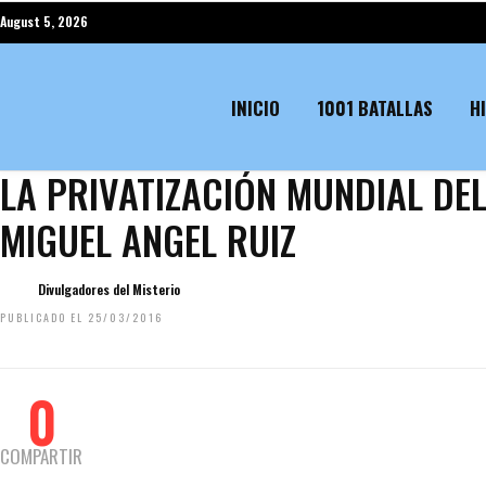
August 5, 2026
INICIO
1001 BATALLAS
H
LA PRIVATIZACIÓN MUNDIAL DE
MIGUEL ANGEL RUIZ
Divulgadores del Misterio
PUBLICADO EL 25/03/2016
0
COMPARTIR