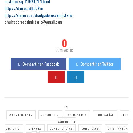
misterio_sq_f1157431_1.html
https://itun.es/i6Ld7Vm
https://vimeo.com/divulgadoresdelmisterio
divulgadoresdelmisterio@gmail.com
0
COMPARTIR
Compartir en Facebook
Compartir en Twitter
#DDMTECUENTA
ASTROLOGIA
ASTRONOMIA
BIOGRAFÍAS
BUS
CADORES DE
MISTERIO
CIENCIA
CONFERENCIAS
CONGRESOS
CRISTIANISM