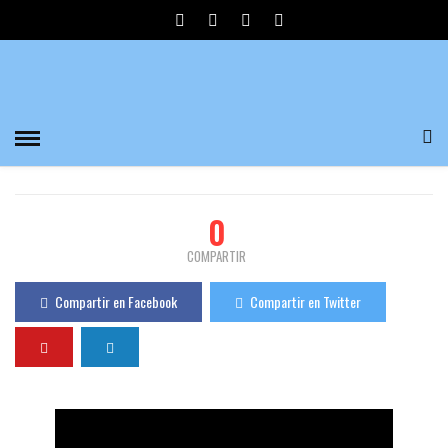
ENTREVISTA A JUTTA KELENBERGER POR
JORGE GUEDON
María José
690 Visualizaciones
0
PUBLICADO EL 21/07/2019
0
COMPARTIR
Compartir en Facebook
Compartir en Twitter