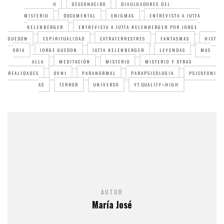
O
DESCONOCIDO
DIVULGADORES DEL
MISTERIO
DOCUMENTAL
ENIGMAS
ENTREVISTA A JUTTA
KELENBERGER
ENTREVISTA A JUTTA KELENBERGER POR JORGE
GUEDON
ESPIRITUALIDAD
EXTRATERRESTRES
FANTASMAS
HIST
ORIA
JORGE GUEDON
JUTTA KELENBERGER
LEYENDAS
MAS
ALLA
MEDITACIÓN
MISTERIO
MISTERIO Y OTRAS
REALIDADES
OVNI
PARANORMAL
PARAPSICOLOGIA
PSICOFONI
AS
TERROR
UNIVERSO
YT:QUALITY=HIGH
AUTOR
María José