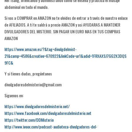
Nei Tsang, orientando y administrando cómo se enseña y practica el masaje
abdominal en todo el mundo.
Si vas a COMPRAR en AMAZON no te olvides de entrar a través de nuestro enlace
de AFILIADOS. A tí te saldrá a precio AMAZON y asi AYUDARAS A MANTENER
DIVULGADORES DEL MISTERIO. SIN PAGAR UN EURO MAS EN TUS COMPRAS
AMAZON
https://www.amazon.es/?&tag=divulgdelmist-
21&camp=4586&creative=670922&linkCode=ur1&adid=1FRXAXSJ7GG2X3DQS
9FC&
Y si tienes dudas, pregúntanos
divulgadoresdelmisterio@gmail.com
Siguenos en:
https://www.divulgadoresdelmisterio.net/
https://www.facebook.com/divulgadoresdelmisterio.net
https://twitter.com/DDMisterio
http://www.ivoox.com/podcast-audioteca-divulgadores-del-