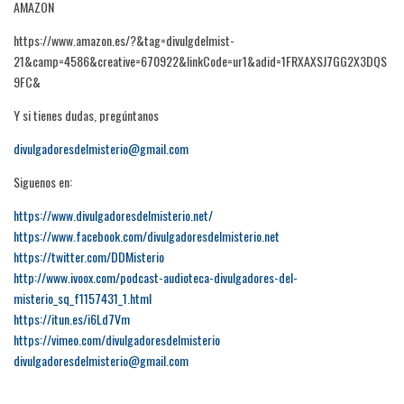
AMAZON
https://www.amazon.es/?&tag=divulgdelmist-
21&camp=4586&creative=670922&linkCode=ur1&adid=1FRXAXSJ7GG2X3DQS
9FC&
Y si tienes dudas, pregúntanos
divulgadoresdelmisterio@gmail.com
Siguenos en:
https://www.divulgadoresdelmisterio.net/
https://www.facebook.com/divulgadoresdelmisterio.net
https://twitter.com/DDMisterio
http://www.ivoox.com/podcast-audioteca-divulgadores-del-
misterio_sq_f1157431_1.html
https://itun.es/i6Ld7Vm
https://vimeo.com/divulgadoresdelmisterio
divulgadoresdelmisterio@gmail.com