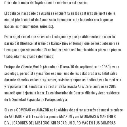
Cairo de la mano de Tayeb quien da nombre a esta serie.
El obelisco inacabado de Asuán se encuentra en las canteras del norte de la
ciudad (de la ciudad de Asuán salía buena parte de la piedra con la que se
hacían los monumentos egipcios).
Es un objeto en el que se estaba trabajando y que posiblemente iba a ser la
pareja del Obelisco laterano de Karnak (hoy en Roma), que se resquebrajó y se
tuvo que dejar sin concluir. Si no hubiera sido así, habría sido la pieza de piedra
trabajada más grande del mundo.
Enrique de Vicente Martín (Aranda de Duero; 16 de septiembre de 1950) es un
sociólogo, periodista y escritor español, uno de las colaboradores habituales
durante décadas en los programas, revistas y espacios dedicados a lo misterio
y lo paranormal. Fundador y director de la revista Año/Cero, aunque en 2015
anunció que dejaría la labor. Es colaborador de Cuarto Milenio y vicepresidente
de la Sociedad Española de Parapsicología.
Si vas a COMPRAR en AMAZON no te olvides de entrar a través de nuestro enlace
de AFILIADOS. A tí te saldrá a precio AMAZON y asi AYUDARAS A MANTENER
DIVULGADORES DEL MISTERIO. SIN PAGAR UN EURO MAS EN TUS COMPRAS