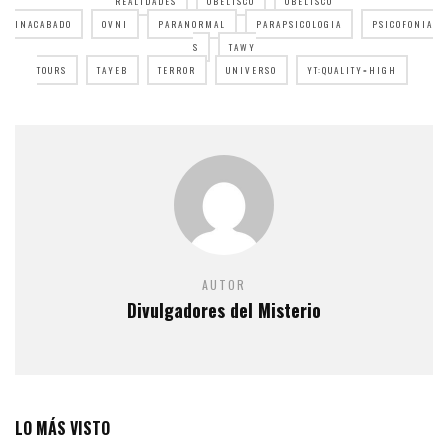
REALIDADES
OBELISCO
OBELISCO
INACABADO
OVNI
PARANORMAL
PARAPSICOLOGIA
PSICOFONIA
S
TAWY
TOURS
TAYEB
TERROR
UNIVERSO
YT:QUALITY=HIGH
AUTOR
Divulgadores del Misterio
LO MÁS VISTO