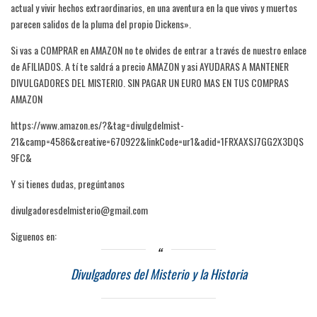
actual y vivir hechos extraordinarios, en una aventura en la que vivos y muertos
parecen salidos de la pluma del propio Dickens».
Si vas a COMPRAR en AMAZON no te olvides de entrar a través de nuestro enlace
de AFILIADOS. A tí te saldrá a precio AMAZON y asi AYUDARAS A MANTENER
DIVULGADORES DEL MISTERIO. SIN PAGAR UN EURO MAS EN TUS COMPRAS
AMAZON
https://www.amazon.es/?&tag=divulgdelmist-
21&camp=4586&creative=670922&linkCode=ur1&adid=1FRXAXSJ7GG2X3DQS
9FC&
Y si tienes dudas, pregúntanos
divulgadoresdelmisterio@gmail.com
Siguenos en:
Divulgadores del Misterio y la Historia