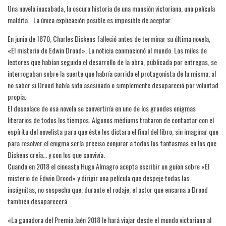
Una novela inacabada, la oscura historia de una mansión victoriana, una película
maldita… La única explicación posible es imposible de aceptar.
En junio de 1870, Charles Dickens falleció antes de terminar su última novela,
«El misterio de Edwin Drood». La noticia conmocionó al mundo. Los miles de
lectores que habían seguido el desarrollo de la obra, publicada por entregas, se
interrogaban sobre la suerte que habría corrido el protagonista de la misma, al
no saber si Drood había sido asesinado o simplemente desapareció por voluntad
propia.
El desenlace de esa novela se convertiría en uno de los grandes enigmas
literarios de todos los tiempos. Algunos médiums trataron de contactar con el
espíritu del novelista para que éste les dictara el final del libro, sin imaginar que
para resolver el enigma sería preciso conjurar a todos los fantasmas en los que
Dickens creía… y con los que convivía.
Cuando en 2018 el cineasta Hugo Almagro acepta escribir un guion sobre «El
misterio de Edwin Drood» y dirigir una película que despeje todas las
incógnitas, no sospecha que, durante el rodaje, el actor que encarna a Drood
también desaparecerá.
«La ganadora del Premio Jaén 2018 le hará viajar desde el mundo victoriano al