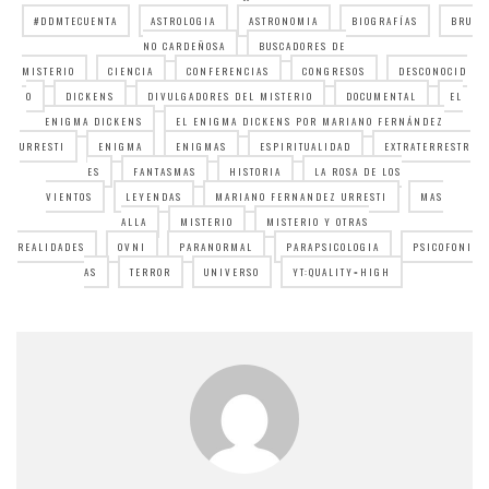
#DDMTECUENTA
ASTROLOGIA
ASTRONOMIA
BIOGRAFÍAS
BRU
NO CARDEÑOSA
BUSCADORES DE
MISTERIO
CIENCIA
CONFERENCIAS
CONGRESOS
DESCONOCID
O
DICKENS
DIVULGADORES DEL MISTERIO
DOCUMENTAL
EL
ENIGMA DICKENS
EL ENIGMA DICKENS POR MARIANO FERNÁNDEZ
URRESTI
ENIGMA
ENIGMAS
ESPIRITUALIDAD
EXTRATERRESTR
ES
FANTASMAS
HISTORIA
LA ROSA DE LOS
VIENTOS
LEYENDAS
MARIANO FERNANDEZ URRESTI
MAS
ALLA
MISTERIO
MISTERIO Y OTRAS
REALIDADES
OVNI
PARANORMAL
PARAPSICOLOGIA
PSICOFONI
AS
TERROR
UNIVERSO
YT:QUALITY=HIGH