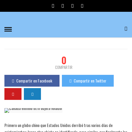
CANADÁ ELIMINÓ OTRO OBJETO VOLADOR
Divulgadores del Misterio
478 Visualizaciones
0
PUBLICADO EL 13/02/2023
0
COMPARTIR
Compartir en Facebook
Compartir en Twitter
Primero un globo chino que Estados Unidos derribó tras varios días de
avistamientos; luego otro objeto no identificado, pero similar, que finalmente las