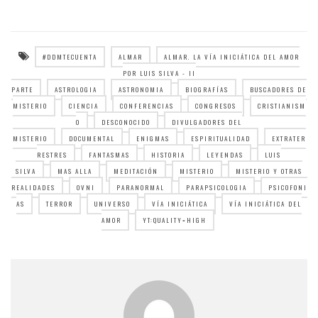
#DDMTECUENTA
ALMAR
ALMAR. LA VÍA INICIÁTICA DEL AMOR
POR LUIS SILVA - II
PARTE
ASTROLOGIA
ASTRONOMIA
BIOGRAFÍAS
BUSCADORES DE
MISTERIO
CIENCIA
CONFERENCIAS
CONGRESOS
CRISTIANISM
O
DESCONOCIDO
DIVULGADORES DEL
MISTERIO
DOCUMENTAL
ENIGMAS
ESPIRITUALIDAD
EXTRATER
RESTRES
FANTASMAS
HISTORIA
LEYENDAS
LUIS
SILVA
MAS ALLA
MEDITACIÓN
MISTERIO
MISTERIO Y OTRAS
REALIDADES
OVNI
PARANORMAL
PARAPSICOLOGIA
PSICOFONI
AS
TERROR
UNIVERSO
VÍA INICIÁTICA
VÍA INICIÁTICA DEL
AMOR
YT:QUALITY=HIGH