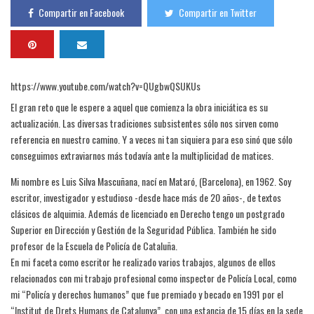
Compartir en Facebook
Compartir en Twitter
https://www.youtube.com/watch?v=QUgbwQSUKUs
El gran reto que le espere a aquel que comienza la obra iniciática es su
actualización. Las diversas tradiciones subsistentes sólo nos sirven como
referencia en nuestro camino. Y a veces ni tan siquiera para eso sinó que sólo
conseguimos extraviarnos más todavía ante la multiplicidad de matices.
Mi nombre es Luis Silva Mascuñana, nací en Mataró, (Barcelona), en 1962. Soy
escritor, investigador y estudioso -desde hace más de 20 años-, de textos
clásicos de alquimia. Además de licenciado en Derecho tengo un postgrado
Superior en Dirección y Gestión de la Seguridad Pública. También he sido
profesor de la Escuela de Policía de Cataluña.
En mi faceta como escritor he realizado varios trabajos, algunos de ellos
relacionados con mi trabajo profesional como inspector de Policía Local, como
mi “Policía y derechos humanos” que fue premiado y becado en 1991 por el
“Institut de Drets Humans de Catalunya”, con una estancia de 15 días en la sede