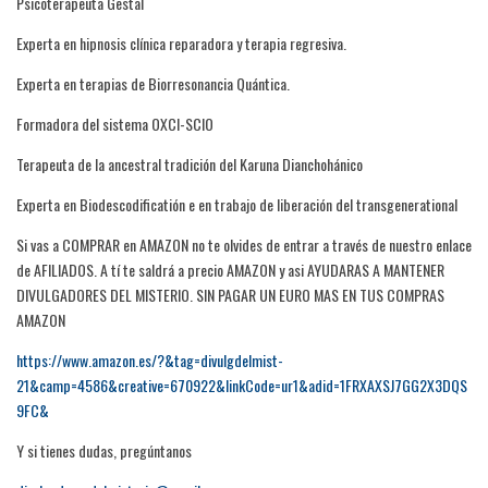
Psicoterapeuta Gestal
Experta en hipnosis clínica reparadora y terapia regresiva.
Experta en terapias de Biorresonancia Quántica.
Formadora del sistema OXCI-SCIO
Terapeuta de la ancestral tradición del Karuna Dianchohánico
Experta en Biodescodificatión e en trabajo de liberación del transgenerational
Si vas a COMPRAR en AMAZON no te olvides de entrar a través de nuestro enlace
de AFILIADOS. A tí te saldrá a precio AMAZON y asi AYUDARAS A MANTENER
DIVULGADORES DEL MISTERIO. SIN PAGAR UN EURO MAS EN TUS COMPRAS
AMAZON
https://www.amazon.es/?&tag=divulgdelmist-
21&camp=4586&creative=670922&linkCode=ur1&adid=1FRXAXSJ7GG2X3DQS
9FC&
Y si tienes dudas, pregúntanos