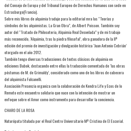
del Consejo de Europa y del Tribunal Europeo de Derechos Humanos con sede en
Estrasburgo(Francia).
Sobre mis libros de alquimia traduje para la editorial mra las “Teorías y
símbolos de los alquimistas. La Gran Obra”, de Albert Poisson. También soy
autor del “Tratado de Philosoteria, Alquimia Real Desvelada” y de mi trabajo
más reconocido, ‘Alquimia, tras la piedra filosofal’, obra ganadora de la IIª
edición del premio de investigación y divulgación histórica ‘Juan Antonio Cebrián’
otorgado en el año 2012.
También tengo diversas traducciones de textos clásicos de alquimia en
ediciones Bubok, destacando entre ellas la traducción comentada de ‘las obras
póstumas de M. de Grimaldy’, considerado como uno de los libros de cabecera
del alquimista Fulcanelli.
Asociación Presenzia organiza con la colaboración de Kendra Life y Ecos de lo
Remoto este encuentro solidario que nace con la intención de mostrar un
enfoque sobre el Amor como instrumento para desarrollar la conciencia.
CHARO DE LA ROSA
Naturópata titulada por el Real Centro Universitario Mª Cristina de El Escorial.