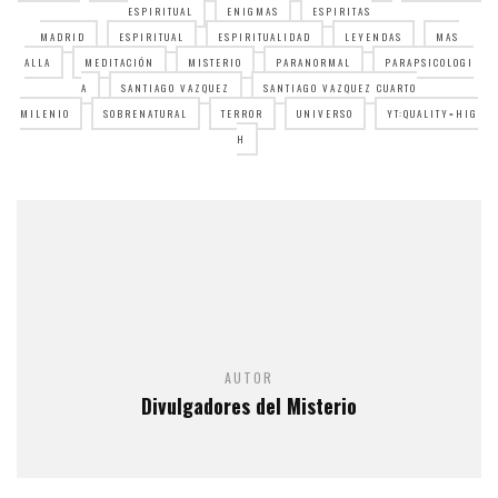
ESPIRITUAL
ENIGMAS
ESPIRITAS
MADRID
ESPIRITUAL
ESPIRITUALIDAD
LEYENDAS
MAS
ALLA
MEDITACIÓN
MISTERIO
PARANORMAL
PARAPSICOLOGI
A
SANTIAGO VAZQUEZ
SANTIAGO VAZQUEZ CUARTO
MILENIO
SOBRENATURAL
TERROR
UNIVERSO
YT:QUALITY=HIG
H
AUTOR
Divulgadores del Misterio