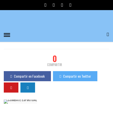
💥COMBATE ESPIRITUAL💥 POR SANTIAGO
VÁZQUEZ
Divulgadores del Misterio
1.8K Visualizaciones
0
PUBLICADO EL 02/06/2021
0
COMPARTIR
Compartir en Facebook
Compartir en Twitter