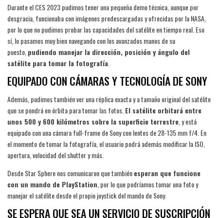
Durante el CES 2023 pudimos tener una pequeña demo técnica, aunque por
desgracia, funcionaba con imágenes predescargadas y ofrecidas por la NASA,
por lo que no pudimos probar las capacidades del satélite en tiempo real. Eso
sí, lo pasamos muy bien navegando con los avanzados manos de su
puesto,
pudiendo manejar la dirección, posición y ángulo del
satélite para tomar la fotografía
.
EQUIPADO CON CÁMARAS Y TECNOLOGÍA DE SONY
Además, pudimos también ver una réplica exacta y a tamaño original del satélite
que se pondrá en órbita para tomar las fotos.
El satélite orbitará entre
unos 500 y 600 kilómetros sobre la superficie terrestre
, y está
equipado con una cámara full-frame de Sony con lentes de 28-135 mm f/4. En
el momento de tomar la fotografía, el usuario podrá además modificar la ISO,
apertura, velocidad del shutter y más.
Desde Star Sphere nos comunicaron que también
esperan que funcione
con un mando de PlayStation
, por lo que podríamos tomar una foto y
manejar el satélite desde el propio joystick del mando de Sony.
SE ESPERA QUE SEA UN SERVICIO DE SUSCRIPCIÓN