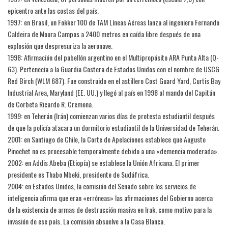
epicentro ante las costas del país.
1997: en Brasil, un Fokker 100 de TAM Líneas Aéreas lanza al ingeniero Fernando
Caldeira de Moura Campos a 2400 metros en caída libre después de una
explosión que despresuriza la aeronave.
1998: Afirmación del pabellón argentino en el Multipropósito ARA Punta Alta (Q-
63). Pertenecía a la Guardia Costera de Estados Unidos con el nombre de USCG
Red Birch (WLM 687). Fue construido en el astillero Cost Guard Yard, Curtis Bay
Industrial Area, Maryland (EE. UU.) y llegó al país en 1998 al mando del Capitán
de Corbeta Ricardo R. Cremona.
1999: en Teherán (Irán) comienzan varios días de protesta estudiantil después
de que la policía atacara un dormitorio estudiantil de la Universidad de Teherán.
2001: en Santiago de Chile, la Corte de Apelaciones establece que Augusto
Pinochet no es procesable temporalmente debido a una «demencia moderada».
2002: en Addis Abeba (Etiopía) se establece la Unión Africana. El primer
presidente es Thabo Mbeki, presidente de Sudáfrica.
2004: en Estados Unidos, la comisión del Senado sobre los servicios de
inteligencia afirma que eran «erróneas» las afirmaciones del Gobierno acerca
de la existencia de armas de destrucción masiva en Irak, como motivo para la
invasión de ese país. La comisión absuelve a la Casa Blanca.