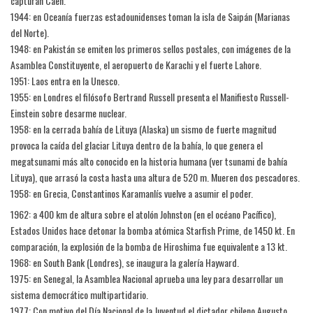
capturan Caen.
1944: en Oceanía fuerzas estadounidenses toman la isla de Saipán (Marianas
del Norte).
1948: en Pakistán se emiten los primeros sellos postales, con imágenes de la
Asamblea Constituyente, el aeropuerto de Karachi y el fuerte Lahore.
1951: Laos entra en la Unesco.
1955: en Londres el filósofo Bertrand Russell presenta el Manifiesto Russell-
Einstein sobre desarme nuclear.
1958: en la cerrada bahía de Lituya (Alaska) un sismo de fuerte magnitud
provoca la caída del glaciar Lituya dentro de la bahía, lo que genera el
megatsunami más alto conocido en la historia humana (ver tsunami de bahía
Lituya), que arrasó la costa hasta una altura de 520 m. Mueren dos pescadores.
1958: en Grecia, Constantinos Karamanlís vuelve a asumir el poder.
1962: a 400 km de altura sobre el atolón Johnston (en el océano Pacífico),
Estados Unidos hace detonar la bomba atómica Starfish Prime, de 1450 kt. En
comparación, la explosión de la bomba de Hiroshima fue equivalente a 13 kt.
1968: en South Bank (Londres), se inaugura la galería Hayward.
1975: en Senegal, la Asamblea Nacional aprueba una ley para desarrollar un
sistema democrático multipartidario.
1977: Con motivo del Día Nacional de la Juventud el dictador chileno Augusto