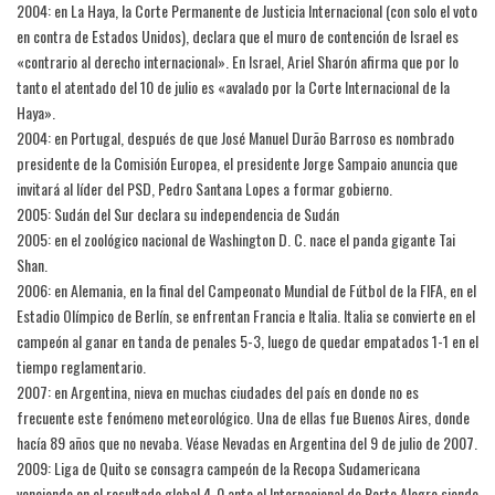
2004: en La Haya, la Corte Permanente de Justicia Internacional (con solo el voto
en contra de Estados Unidos), declara que el muro de contención de Israel es
«contrario al derecho internacional». En Israel, Ariel Sharón afirma que por lo
tanto el atentado del 10 de julio es «avalado por la Corte Internacional de la
Haya».
2004: en Portugal, después de que José Manuel Durão Barroso es nombrado
presidente de la Comisión Europea, el presidente Jorge Sampaio anuncia que
invitará al líder del PSD, Pedro Santana Lopes a formar gobierno.
2005: Sudán del Sur declara su independencia de Sudán
2005: en el zoológico nacional de Washington D. C. nace el panda gigante Tai
Shan.
2006: en Alemania, en la final del Campeonato Mundial de Fútbol de la FIFA, en el
Estadio Olímpico de Berlín, se enfrentan Francia e Italia. Italia se convierte en el
campeón al ganar en tanda de penales 5-3, luego de quedar empatados 1-1 en el
tiempo reglamentario.
2007: en Argentina, nieva en muchas ciudades del país en donde no es
frecuente este fenómeno meteorológico. Una de ellas fue Buenos Aires, donde
hacía 89 años que no nevaba. Véase Nevadas en Argentina del 9 de julio de 2007.
2009: Liga de Quito se consagra campeón de la Recopa Sudamericana
venciendo en el resultado global 4-0 ante el Internacional de Porto Alegre siendo