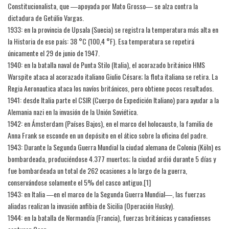
Constitucionalista, que ―apoyada por Mato Grosso― se alza contra la
dictadura de Getúlio Vargas.
1933: en la provincia de Upsala (Suecia) se registra la temperatura más alta en
la Historia de ese país: 38 °C (100,4 °F). Esa temperatura se repetirá
únicamente el 29 de junio de 1947.
1940: en la batalla naval de Punta Stilo (Italia), el acorazado británico HMS
Warspite ataca al acorazado italiano Giulio Césare; la flota italiana se retira. La
Regia Aeronautica ataca los navíos británicos, pero obtiene pocos resultados.
1941: desde Italia parte el CSIR (Cuerpo de Expedición Italiano) para ayudar a la
Alemania nazi en la invasión de la Unión Soviética.
1942: en Ámsterdam (Países Bajos), en el marco del holocausto, la familia de
Anna Frank se esconde en un depósito en el ático sobre la oficina del padre.
1943: Durante la Segunda Guerra Mundial la ciudad alemana de Colonia (Köln) es
bombardeada, produciéndose 4.377 muertos; la ciudad ardió durante 5 días y
fue bombardeada un total de 262 ocasiones a lo largo de la guerra,
conservándose solamente el 5% del casco antiguo.[1]
1943: en Italia ―en el marco de la Segunda Guerra Mundial―, las fuerzas
aliadas realizan la invasión anfibia de Sicilia (Operación Husky).
1944: en la batalla de Normandía (Francia), fuerzas británicas y canadienses