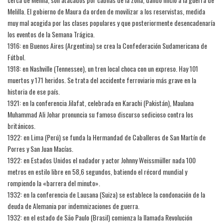
Melilla. El gobierno de Maura da orden de movilizar a los reservistas, medida
muy mal acogida por las clases populares y que posteriormente desencadenaría
los eventos de la Semana Trágica.
1916: en Buenos Aires (Argentina) se crea la Confederación Sudamericana de
Fútbol.
1918: en Nashville (Tennessee), un tren local choca con un expreso. Hay 101
muertos y 171 heridos. Se trata del accidente ferroviario más grave en la
historia de ese país.
1921: en la conferencia Jilafat, celebrada en Karachi (Pakistán), Maulana
Muhammad Ali Johar pronuncia su famoso discurso sedicioso contra los
británicos.
1922: en Lima (Perú) se funda la Hermandad de Caballeros de San Martín de
Porres y San Juan Macías.
1922: en Estados Unidos el nadador y actor Johnny Weissmüller nada 100
metros en estilo libre en 58,6 segundos, batiendo el récord mundial y
rompiendo la «barrera del minuto».
1932: en la conferencia de Lausana (Suiza) se establece la condonación de la
deuda de Alemania por indemnizaciones de guerra.
1932: en el estado de São Paulo (Brasil) comienza la llamada Revolución