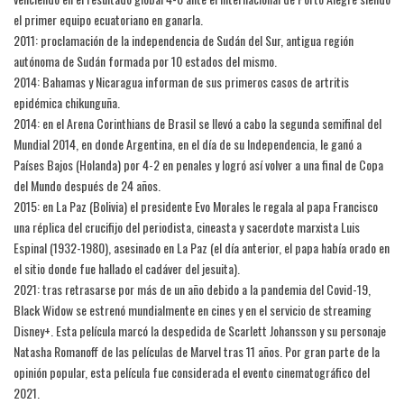
el primer equipo ecuatoriano en ganarla.
2011: proclamación de la independencia de Sudán del Sur, antigua región
autónoma de Sudán formada por 10 estados del mismo.
2014: Bahamas y Nicaragua informan de sus primeros casos de artritis
epidémica chikunguña.
2014: en el Arena Corinthians de Brasil se llevó a cabo la segunda semifinal del
Mundial 2014, en donde Argentina, en el día de su Independencia, le ganó a
Países Bajos (Holanda) por 4-2 en penales y logró así volver a una final de Copa
del Mundo después de 24 años.
2015: en La Paz (Bolivia) el presidente Evo Morales le regala al papa Francisco
una réplica del crucifijo del periodista, cineasta y sacerdote marxista Luis
Espinal (1932-1980), asesinado en La Paz (el día anterior, el papa había orado en
el sitio donde fue hallado el cadáver del jesuita).
2021: tras retrasarse por más de un año debido a la pandemia del Covid-19,
Black Widow se estrenó mundialmente en cines y en el servicio de streaming
Disney+. Esta película marcó la despedida de Scarlett Johansson y su personaje
Natasha Romanoff de las películas de Marvel tras 11 años. Por gran parte de la
opinión popular, esta película fue considerada el evento cinematográfico del
2021.