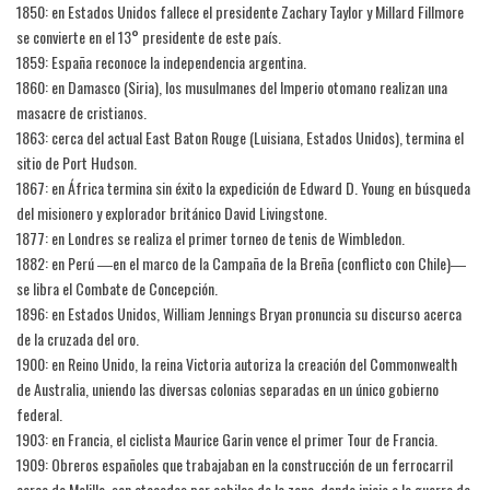
1850: en Estados Unidos fallece el presidente Zachary Taylor y Millard Fillmore
se convierte en el 13° presidente de este país.
1859: España reconoce la independencia argentina.
1860: en Damasco (Siria), los musulmanes del Imperio otomano realizan una
masacre de cristianos.
1863: cerca del actual East Baton Rouge (Luisiana, Estados Unidos), termina el
sitio de Port Hudson.
1867: en África termina sin éxito la expedición de Edward D. Young en búsqueda
del misionero y explorador británico David Livingstone.
1877: en Londres se realiza el primer torneo de tenis de Wimbledon.
1882: en Perú ―en el marco de la Campaña de la Breña (conflicto con Chile)―
se libra el Combate de Concepción.
1896: en Estados Unidos, William Jennings Bryan pronuncia su discurso acerca
de la cruzada del oro.
1900: en Reino Unido, la reina Victoria autoriza la creación del Commonwealth
de Australia, uniendo las diversas colonias separadas en un único gobierno
federal.
1903: en Francia, el ciclista Maurice Garin vence el primer Tour de Francia.
1909: Obreros españoles que trabajaban en la construcción de un ferrocarril
cerca de Melilla, son atacados por cabilas de la zona, dando inicio a la guerra de