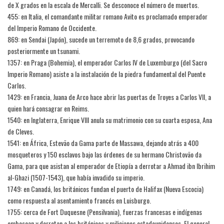
de X grados en la escala de Mercalli. Se desconoce el número de muertos.
455: en Italia, el comandante militar romano Avito es proclamado emperador
del Imperio Romano de Occidente.
869: en Sendai (Japón), sucede un terremoto de 8,6 grados, provocando
posteriormente un tsunami.
1357: en Praga (Bohemia), el emperador Carlos IV de Luxemburgo (del Sacro
Imperio Romano) asiste a la instalación de la piedra fundamental del Puente
Carlos.
1429: en Francia, Juana de Arco hace abrir las puertas de Troyes a Carlos VII, a
quien hará consagrar en Reims.
1540: en Inglaterra, Enrique VIII anula su matrimonio con su cuarta esposa, Ana
de Cleves.
1541: en África, Estevão da Gama parte de Massawa, dejando atrás a 400
mosqueteros y 150 esclavos bajo las órdenes de su hermano Christovão da
Gama, para que asistan al emperador de Etiopía a derrotar a Ahmad ibn Ibrihim
al-Ghazi (1507-1543), que había invadido su imperio.
1749: en Canadá, los británicos fundan el puerto de Halifax (Nueva Escocia)
como respuesta al asentamiento francés en Luisburgo.
1755: cerca de Fort Duquesne (Pensilvania), fuerzas francesas e indígenas
emboscan y derrotan a los británicos y milicianos estadounidenses. El general