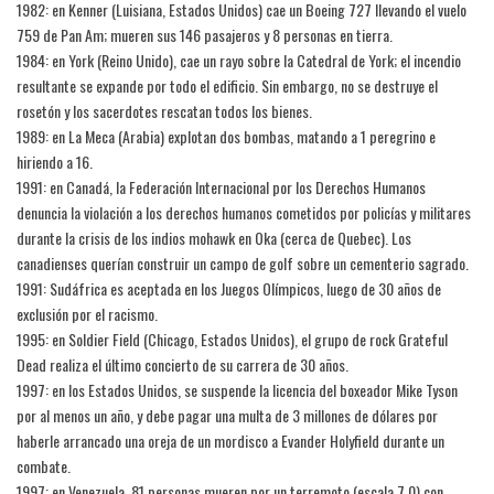
1982: en Kenner (Luisiana, Estados Unidos) cae un Boeing 727 llevando el vuelo
759 de Pan Am; mueren sus 146 pasajeros y 8 personas en tierra.
1984: en York (Reino Unido), cae un rayo sobre la Catedral de York; el incendio
resultante se expande por todo el edificio. Sin embargo, no se destruye el
rosetón y los sacerdotes rescatan todos los bienes.
1989: en La Meca (Arabia) explotan dos bombas, matando a 1 peregrino e
hiriendo a 16.
1991: en Canadá, la Federación Internacional por los Derechos Humanos
denuncia la violación a los derechos humanos cometidos por policías y militares
durante la crisis de los indios mohawk en Oka (cerca de Quebec). Los
canadienses querían construir un campo de golf sobre un cementerio sagrado.
1991: Sudáfrica es aceptada en los Juegos Olímpicos, luego de 30 años de
exclusión por el racismo.
1995: en Soldier Field (Chicago, Estados Unidos), el grupo de rock Grateful
Dead realiza el último concierto de su carrera de 30 años.
1997: en los Estados Unidos, se suspende la licencia del boxeador Mike Tyson
por al menos un año, y debe pagar una multa de 3 millones de dólares por
haberle arrancado una oreja de un mordisco a Evander Holyfield durante un
combate.
1997: en Venezuela, 81 personas mueren por un terremoto (escala 7,0) con