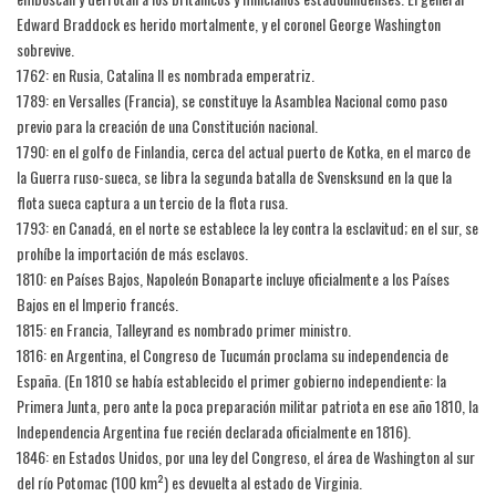
Edward Braddock es herido mortalmente, y el coronel George Washington
sobrevive.
1762: en Rusia, Catalina II es nombrada emperatriz.
1789: en Versalles (Francia), se constituye la Asamblea Nacional como paso
previo para la creación de una Constitución nacional.
1790: en el golfo de Finlandia, cerca del actual puerto de Kotka, en el marco de
la Guerra ruso-sueca, se libra la segunda batalla de Svensksund en la que la
flota sueca captura a un tercio de la flota rusa.
1793: en Canadá, en el norte se establece la ley contra la esclavitud; en el sur, se
prohíbe la importación de más esclavos.
1810: en Países Bajos, Napoleón Bonaparte incluye oficialmente a los Países
Bajos en el Imperio francés.
1815: en Francia, Talleyrand es nombrado primer ministro.
1816: en Argentina, el Congreso de Tucumán proclama su independencia de
España. (En 1810 se había establecido el primer gobierno independiente: la
Primera Junta, pero ante la poca preparación militar patriota en ese año 1810, la
Independencia Argentina fue recién declarada oficialmente en 1816).
1846: en Estados Unidos, por una ley del Congreso, el área de Washington al sur
del río Potomac (100 km²) es devuelta al estado de Virginia.