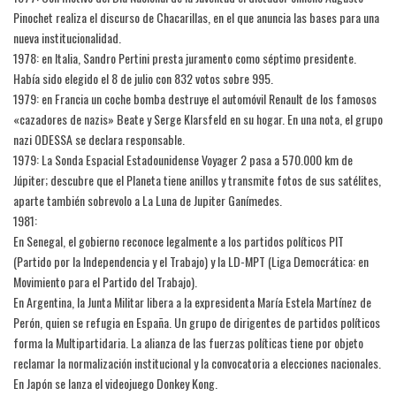
Pinochet realiza el discurso de Chacarillas, en el que anuncia las bases para una
nueva institucionalidad.
1978: en Italia, Sandro Pertini presta juramento como séptimo presidente.
Había sido elegido el 8 de julio con 832 votos sobre 995.
1979: en Francia un coche bomba destruye el automóvil Renault de los famosos
«cazadores de nazis» Beate y Serge Klarsfeld en su hogar. En una nota, el grupo
nazi ODESSA se declara responsable.
1979: La Sonda Espacial Estadounidense Voyager 2 pasa a 570.000 km de
Júpiter; descubre que el Planeta tiene anillos y transmite fotos de sus satélites,
aparte también sobrevolo a La Luna de Jupiter Ganímedes.
1981:
En Senegal, el gobierno reconoce legalmente a los partidos políticos PIT
(Partido por la Independencia y el Trabajo) y la LD-MPT (Liga Democrática: en
Movimiento para el Partido del Trabajo).
En Argentina, la Junta Militar libera a la expresidenta María Estela Martínez de
Perón, quien se refugia en España. Un grupo de dirigentes de partidos políticos
forma la Multipartidaria. La alianza de las fuerzas políticas tiene por objeto
reclamar la normalización institucional y la convocatoria a elecciones nacionales.
En Japón se lanza el videojuego Donkey Kong.