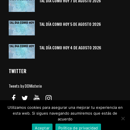
TAL DÍA COMO HOY 7 DE AGOSTO 2026
TAL DÍA COMO HOY 5 DE AGOSTO 2026
TAL DÍA COMO HOY 4 DE AGOSTO 2026
TWITTER
Tweets by DDMisterio
Utilizamos cookies para asegurar una mejorar tu experiencia en
esta web. Si sigues navegando asumiremos que estás de
acuerdo
Aviso Legal
Política de Cookies
Política de Privacidad
Contacto
© Divulgadores del Misterio
Aceptar
Política de privacidad