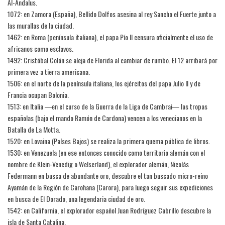
Al-Ándalus.
1072: en Zamora (España), Bellido Dolfos asesina al rey Sancho el Fuerte junto a
las murallas de la ciudad.
1462: en Roma (península italiana), el papa Pío II censura oficialmente el uso de
africanos como esclavos.
1492: Cristóbal Colón se aleja de Florida al cambiar de rumbo. El 12 arribará por
primera vez a tierra americana.
1506: en el norte de la península italiana, los ejércitos del papa Julio II y de
Francia ocupan Bolonia.
1513: en Italia ―en el curso de la Guerra de la Liga de Cambrai― las tropas
españolas (bajo el mando Ramón de Cardona) vencen a los venecianos en la
Batalla de La Motta.
1520: en Lovaina (Países Bajos) se realiza la primera quema pública de libros.
1530: en Venezuela (en ese entonces conocido como territorio alemán con el
nombre de Klein-Venedig o Welserland), el explorador alemán, Nicolás
Federmann en busca de abundante oro, descubre el tan buscado micro-reino
Ayamán de la Región de Carohana (Carora), para luego seguir sus expediciones
en busca de El Dorado, una legendaria ciudad de oro.
1542: en California, el explorador español Juan Rodríguez Cabrillo descubre la
isla de Santa Catalina.