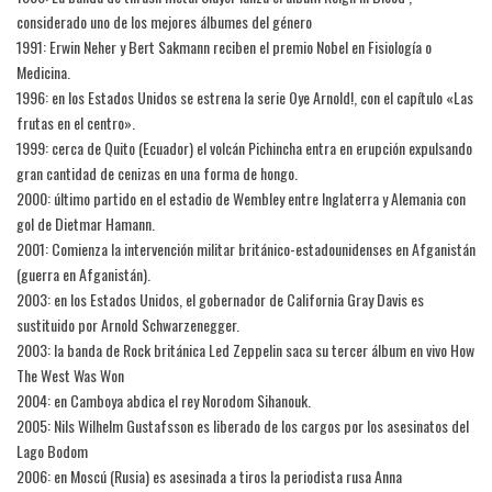
considerado uno de los mejores álbumes del género
1991: Erwin Neher y Bert Sakmann reciben el premio Nobel en Fisiología o
Medicina.
1996: en los Estados Unidos se estrena la serie Oye Arnold!, con el capítulo «Las
frutas en el centro».
1999: cerca de Quito (Ecuador) el volcán Pichincha entra en erupción expulsando
gran cantidad de cenizas en una forma de hongo.
2000: último partido en el estadio de Wembley entre Inglaterra y Alemania con
gol de Dietmar Hamann.
2001: Comienza la intervención militar británico-estadounidenses en Afganistán
(guerra en Afganistán).
2003: en los Estados Unidos, el gobernador de California Gray Davis es
sustituido por Arnold Schwarzenegger.
2003: la banda de Rock británica Led Zeppelin saca su tercer álbum en vivo How
The West Was Won
2004: en Camboya abdica el rey Norodom Sihanouk.
2005: Nils Wilhelm Gustafsson es liberado de los cargos por los asesinatos del
Lago Bodom
2006: en Moscú (Rusia) es asesinada a tiros la periodista rusa Anna