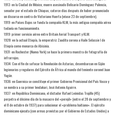
1913: en la Ciudad de México, muere asesinado Belisario Domínguez Palencia,
senador por el estado de Chiapas, catorce días después de haber pronunciado
un discurso en contra de Victoriano Huerta (véase 23 de septiembre).
1919: en Países Bajos se funda la compañía KLM, la más antigua compañía aérea
todavía en funcionamiento.
1919: primer servicio aéreo entre Britain Aerial Transport y KLM.
1928: en la actual Etiopía, la emperatriz Zauditu corona a Haile Selassie I de
Etiopía como monarca de Abisinia.
1931: en Rochester (Nueva York) se hace la primera muestra de fotografía de
infrarrojos.
1934: Con el fin de sofocar la Revolución de Asturias, desembarcan en Gijón
legionarios y regulares del Ejército de África al mando del teniente coronel Juan
Yagüe.
1936: en Guernica se constituye el primer Gobierno Provisional del País Vasco y
se nombra a su primer lendakari, José Antonio Aguirre.
1937: en República Dominicana, el dictador Rafael Leónidas Trujillo (45)
perpetra el décimo día de la masacre del «perejil» (entre el 28 de septiembre y
el 8 de octubre de 1937) para solucionar el «problema haitiano». El ejército
dominicano ejecuta (con armas provistas por el Gobierno de Estados Unidos) a