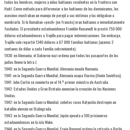
todos los hombres, mujeres y niños haitianos residentes en la frontera con
Haití. Como método para diferenciar a los haitianos de los dominicanos, los
asesinos mostraban un manojo de perejil a sus víctimas y las obligaban a
nombrarlo. Si lo llamaban «pesíl» (en francés) eran haitianos e inmediatamente
fusilados. El presidente estadounidense Franklin Roosevelt le prestó 750 000
dólares estadounidenses a Trujillo para pagar indemnizaciones. Sin embargo,
Trujillo solo repartió 1340 dólares a 67 000 familias haitianas (apenas 2
centavos de dólar a cada familia sobreviviente).
1938: en Alemania, el Gobierno nazi ordena que todos los pasaportes de los
judíos lleven la letra J.
1940: en la Segunda Guerra Mundial, Alemania invade Rumania.
1941: en la Segunda Guerra Mundial, Alemania ocupa Viarma (Unión Soviética).
1941: John Curtin se convierte en el 14.º primer ministro de Australia.
1942: Estados Unidos y Gran Bretaña anuncian la creación de las Naciones
Unidas.
1942: en la Segunda Guerra Mundial, cohetes rusos Katyusha destruyen un
batallón alemán en Stalingrado.
1943: en la Segunda Guerra Mundial, Japón ejecuta a 100 prisioneros
estadounidenses en la isla Wake.
1944: en la Segunda Guerra Mundial, Erwin Rommel ordena la retirada a Berlín.