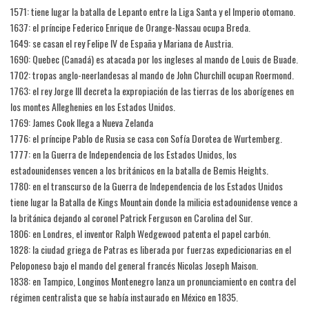
1571: tiene lugar la batalla de Lepanto entre la Liga Santa y el Imperio otomano.
1637: el príncipe Federico Enrique de Orange-Nassau ocupa Breda.
1649: se casan el rey Felipe IV de España y Mariana de Austria.
1690: Quebec (Canadá) es atacada por los ingleses al mando de Louis de Buade.
1702: tropas anglo-neerlandesas al mando de John Churchill ocupan Roermond.
1763: el rey Jorge III decreta la expropiación de las tierras de los aborígenes en
los montes Alleghenies en los Estados Unidos.
1769: James Cook llega a Nueva Zelanda
1776: el príncipe Pablo de Rusia se casa con Sofía Dorotea de Wurtemberg.
1777: en la Guerra de Independencia de los Estados Unidos, los
estadounidenses vencen a los británicos en la batalla de Bemis Heights.
1780: en el transcurso de la Guerra de Independencia de los Estados Unidos
tiene lugar la Batalla de Kings Mountain donde la milicia estadounidense vence a
la británica dejando al coronel Patrick Ferguson en Carolina del Sur.
1806: en Londres, el inventor Ralph Wedgewood patenta el papel carbón.
1828: la ciudad griega de Patras es liberada por fuerzas expedicionarias en el
Peloponeso bajo el mando del general francés Nicolas Joseph Maison.
1838: en Tampico, Longinos Montenegro lanza un pronunciamiento en contra del
régimen centralista que se había instaurado en México en 1835.