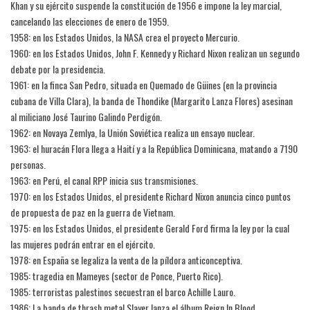
Khan y su ejército suspende la constitución de 1956 e impone la ley marcial,
cancelando las elecciones de enero de 1959.
1958: en los Estados Unidos, la NASA crea el proyecto Mercurio.
1960: en los Estados Unidos, John F. Kennedy y Richard Nixon realizan un segundo
debate por la presidencia.
1961: en la finca San Pedro, situada en Quemado de Güines (en la provincia
cubana de Villa Clara), la banda de Thondike (Margarito Lanza Flores) asesinan
al miliciano José Taurino Galindo Perdigón.
1962: en Novaya Zemlya, la Unión Soviética realiza un ensayo nuclear.
1963: el huracán Flora llega a Haití y a la República Dominicana, matando a 7190
personas.
1963: en Perú, el canal RPP inicia sus transmisiones.
1970: en los Estados Unidos, el presidente Richard Nixon anuncia cinco puntos
de propuesta de paz en la guerra de Vietnam.
1975: en los Estados Unidos, el presidente Gerald Ford firma la ley por la cual
las mujeres podrán entrar en el ejército.
1978: en España se legaliza la venta de la píldora anticonceptiva.
1985: tragedia en Mameyes (sector de Ponce, Puerto Rico).
1985: terroristas palestinos secuestran el barco Achille Lauro.
1986: La banda de thrash metal Slayer lanza el álbum Reign In Blood ,