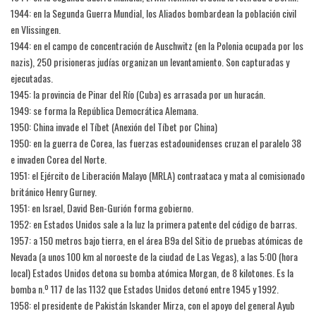
1944: en la Segunda Guerra Mundial, los Aliados bombardean la población civil
en Vlissingen.
1944: en el campo de concentración de Auschwitz (en la Polonia ocupada por los
nazis), 250 prisioneras judías organizan un levantamiento. Son capturadas y
ejecutadas.
1945: la provincia de Pinar del Río (Cuba) es arrasada por un huracán.
1949: se forma la República Democrática Alemana.
1950: China invade el Tíbet (Anexión del Tíbet por China)
1950: en la guerra de Corea, las fuerzas estadounidenses cruzan el paralelo 38
e invaden Corea del Norte.
1951: el Ejército de Liberación Malayo (MRLA) contraataca y mata al comisionado
británico Henry Gurney.
1951: en Israel, David Ben-Gurión forma gobierno.
1952: en Estados Unidos sale a la luz la primera patente del código de barras.
1957: a 150 metros bajo tierra, en el área B9a del Sitio de pruebas atómicas de
Nevada (a unos 100 km al noroeste de la ciudad de Las Vegas), a las 5:00 (hora
local) Estados Unidos detona su bomba atómica Morgan, de 8 kilotones. Es la
bomba n.º 117 de las 1132 que Estados Unidos detonó entre 1945 y 1992.
1958: el presidente de Pakistán Iskander Mirza, con el apoyo del general Ayub