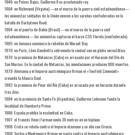
1840: en Países Bajos, Guillermo II es proclamado rey.
1864: en Richmond (Virginia) ―en el marco de la guerra civil estadounidense―
los unionistas soldados de la Unión vencen a los sureños confederados en la
batalla de Darbytown Road.
1864: en el puerto de Bahía (Brasil) ―en el marco de la guerra civil
estadounidense― los unionistas capturan el barco CSS Florida (confederado).
1865: en Jamaica comienza la rebelión de Morant Bay.
1870: en París, Léon Gambetta sobrevuela la ciudad con un globo aerostático.
1870: la provincia de Matanzas (Cuba) es arrasada por el Huracán del Día de
San Marcos. En la ciudad de Matanzas, las inundaciones producen 800 muertos.
1879: Alemania y el Imperio austrohúngaro firman el «Twofold Covenant»
creando la Alianza Dual.
1882: la provincia de Pinar del Río (Cuba) es arrasada por un huracán durante
tres días.
1884: en la provincia de Santa Fe (Argentina), Guillermo Lehmann funda la
localidad de Humberto Primo.
1886: España prohíbe la esclavitud en Cuba.
1907: el francés Henri Farman vuela 30 metros en un biplano.
1908: Creta se rebela contra el Imperio otomano y se alía con Grecia.
1908: Serbia y Montenegro firman un pacto contra el Imperio austrohúngaro.