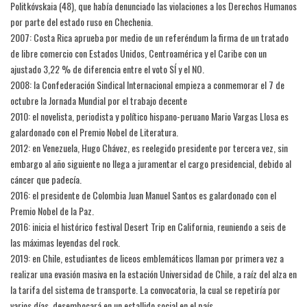
Politkóvskaia (48), que había denunciado las violaciones a los Derechos Humanos
por parte del estado ruso en Chechenia.
2007: Costa Rica aprueba por medio de un referéndum la firma de un tratado
de libre comercio con Estados Unidos, Centroamérica y el Caribe con un
ajustado 3,22 % de diferencia entre el voto SÍ y el NO.
2008: la Confederación Sindical Internacional empieza a conmemorar el 7 de
octubre la Jornada Mundial por el trabajo decente
2010: el novelista, periodista y político hispano-peruano Mario Vargas Llosa es
galardonado con el Premio Nobel de Literatura.
2012: en Venezuela, Hugo Chávez, es reelegido presidente por tercera vez, sin
embargo al año siguiente no llega a juramentar el cargo presidencial, debido al
cáncer que padecía.
2016: el presidente de Colombia Juan Manuel Santos es galardonado con el
Premio Nobel de la Paz.
2016: inicia el histórico festival Desert Trip en California, reuniendo a seis de
las máximas leyendas del rock.
2019: en Chile, estudiantes de liceos emblemáticos llaman por primera vez a
realizar una evasión masiva en la estación Universidad de Chile, a raíz del alza en
la tarifa del sistema de transporte. La convocatoria, la cual se repetiría por
varios días, desembocará en un estallido social en el país.