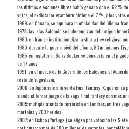
las últimas elecciones libres había ganado con el 62 % de lo
votos, el exdictador Aramburu obtiene el 7 %, y los votos 
1969: en Canadá, se equipara la oficialidad del idioma fran
1978: las islas Salomón se independizan del antiguo Imperi
1980: en Irán se institucionaliza la sharia (ley religiosa m
1980: durante la guerra civil del Líbano, 83 milicianos Tig
1985: en Inglaterra, Boris Becker se convierte en el jug
de 17 años.
1991: en el marco de la Guerra de los Balcanes, el Acuerdo
resto de Yugoslavia.
2000: en Japón sale a la venta Final Fantasy IX, que en su 
siendo el tercer juego de la saga Final Fantasy con más un
2005: múltiple atentado terrorista en Londres, en tres va
mortales y 700 heridos.
2007: en Lisboa (Portugal) se eligen por votación las Siet
participaron más de 100 millones de votantes, por teléfono