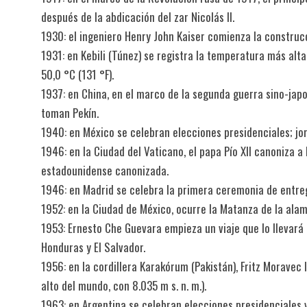
después de la abdicación del zar Nicolás II.
1930: el ingeniero Henry John Kaiser comienza la construc
1931: en Kebili (Túnez) se registra la temperatura más alta 
50,0 °C (131 °F).
1937: en China, en el marco de la segunda guerra sino-japo
toman Pekín.
1940: en México se celebran elecciones presidenciales; jo
1946: en la Ciudad del Vaticano, el papa Pío XII canoniza a
estadounidense canonizada.
1946: en Madrid se celebra la primera ceremonia de entreg
1952: en la Ciudad de México, ocurre la Matanza de la ala
1953: Ernesto Che Guevara empieza un viaje que lo llevará 
Honduras y El Salvador.
1956: en la cordillera Karakórum (Pakistán), Fritz Moravec
alto del mundo, con 8.035 m s. n. m.).
1963: en Argentina se celebran elecciones presidenciales 