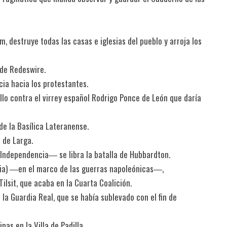
m, destruye todas las casas e iglesias del pueblo y arroja los
a de Redeswire.
cia hacia los protestantes.
ello contra el virrey español Rodrigo Ponce de León que daría
de la Basílica Lateranense.
a de Larga.
 Independencia― se libra la batalla de Hubbardton.
usia) ―en el marco de las guerras napoleónicas―,
Tilsit, que acaba en la Cuarta Coalición.
 la Guardia Real, que se había sublevado con el fin de
as en la Villa de Padilla.