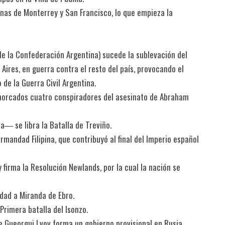
as de Monterrey y San Francisco, lo que empieza la
de la Confederación Argentina) sucede la sublevación del
 Aires, en guerra contra el resto del país, provocando el
 de la Guerra Civil Argentina.
 ahorcados cuatro conspiradores del asesinato de Abraham
a― se libra la Batalla de Treviño.
ermandad Filipina, que contribuyó al final del Imperio español
 firma la Resolución Newlands, por la cual la nación se
udad a Miranda de Ebro.
Primera batalla del Isonzo.
pe Gueorgui Lvov forma un gobierno provisional en Rusia