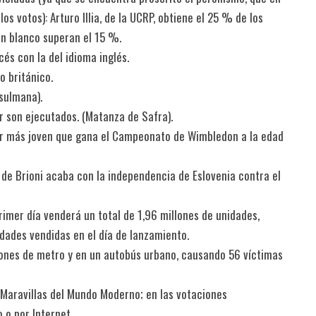
s votos): Arturo Illia, de la UCRP, obtiene el 25 % de los
en blanco superan el 15 %.
cés con la del idioma inglés.
o británico.
usulmana).
er son ejecutados. (Matanza de Safra).
ador más joven que gana el Campeonato de Wimbledon a la edad
 de Brioni acaba con la independencia de Eslovenia contra el
primer día venderá un total de 1,96 millones de unidades,
idades vendidas en el día de lanzamiento.
gones de metro y en un autobús urbano, causando 56 víctimas
e Maravillas del Mundo Moderno; en las votaciones
 o por Internet.