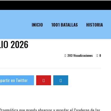
INICIO
1001 BATALLAS
HISTORIA
LIO 2026
203 Visualizaciones
0
partir en Twitter
a Pragmática que manda observar y guardar el Cuaderno de las