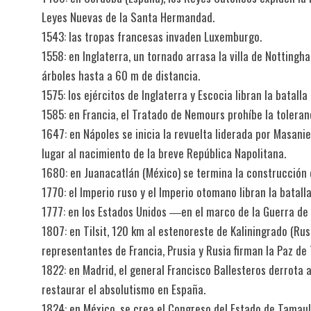
Leyes Nuevas de la Santa Hermandad.
1543: las tropas francesas invaden Luxemburgo.
1558: en Inglaterra, un tornado arrasa la villa de Nottingha
árboles hasta a 60 m de distancia.
1575: los ejércitos de Inglaterra y Escocia libran la batall
1585: en Francia, el Tratado de Nemours prohíbe la toleran
1647: en Nápoles se inicia la revuelta liderada por Masani
lugar al nacimiento de la breve República Napolitana.
1680: en Juanacatlán (México) se termina la construcción 
1770: el Imperio ruso y el Imperio otomano libran la batall
1777: en los Estados Unidos ―en el marco de la Guerra de
1807: en Tilsit, 120 km al estenoreste de Kaliningrado (R
representantes de Francia, Prusia y Rusia firman la Paz de 
1822: en Madrid, el general Francisco Ballesteros derrota a
restaurar el absolutismo en España.
1824: en México, se crea el Congreso del Estado de Tamaulip