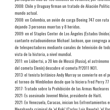
2008: Chile y Uruguay firman un tratado de Aliación Políti
mundo actual.
2008: en Colombia, un avión de carga Boeing 747 con ruta 
dejando 3 personas muertas y 8 heridas.
2009: en el Staples Center de Los Ángeles (Estados Unidos
cantante estadounidense Michael Jackson, que congrega a
de telespectadores mediante canales de televisión de todo
vista de la historia, a nivel mundial.
2011: en Liúbertsi, a 20 km de Moscú (Rusia), el astrónomo
del cometa Elenín) descubre el cometa P/2011 NO1.
2013: el tenista británico Andy Murray se convierte en el 
el torneo de Wimbledon desde que lo hiciera Fred Perry 77
2017: Tratado sobre la Prohibición de las Armas Nucleares
2021: Es asesinado Jovenel Moïse, presidente de Haití.
2021: En Venezuela, Caracas, inician los Enfrentamientos en
Megabanda criminal de ‘el Koki’ (Carlos Luis Revete), ‘el Va