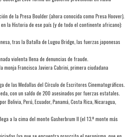
ción de la Presa Boulder (ahora conocida como Presa Hoover).
en la Historia de ese país (y de todo el continente africano):
nesa, tras la Batalla de Lugou Bridge, las fuerzas japonesas
rnada violenta llena de denuncias de fraude.
 la monja Francisca Javiera Cabrini, primera ciudadana
a de las Medallas del Círculo de Escritores Cinematográficos.
meda, con un saldo de 200 asesinados por fuerzas estatales.
por Bolivia, Perú, Ecuador, Panamá, Costa Rica, Nicaragua,
 llega a la cima del monte Gasherbrum II (el 13.º monte más
viciadas (ya que se encuentra proscrito el peronismo, que en