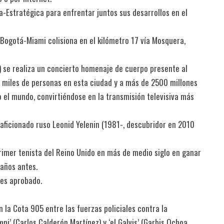
ca-Estratégica para enfrentar juntos sus desarrollos en el
Bogotá-Miami colisiona en el kilómetro 17 vía Mosquera,
) se realiza un concierto homenaje de cuerpo presente al
 miles de personas en esta ciudad y a más de 2500 millones
 el mundo, convirtiéndose en la transmisión televisiva más
 aficionado ruso Leonid Yelenin (1981-, descubridor en 2010
primer tenista del Reino Unido en más de medio siglo en ganar
 años antes.
 es aprobado.
 la Cota 905 entre las fuerzas policiales contra la
mpi’ (Carlos Calderón Martínez) y ‘el Galvis’ (Garbis Ochoa