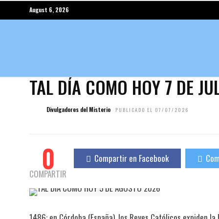
August 6, 2026
TAL DÍA COMO HOY 7 DE JU
Divulgadores del Misterio
PUBLICADO EL 07/07/2026
0
Compartir en Facebook
Com
COMPARTIR
1486: en Córdoba (España), los Reyes Católicos expiden l