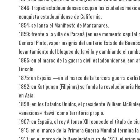
1846: tropas estadounidenses ocupan las ciudades mexican
conquista estadounidense de California.
1854: se lanza el Manifiesto de Manzanares.
1859: frente a la villa de Paraná (en ese momento capital 
General Pinto, vapor insignia del unitario Estado de Buenos
levantamiento del bloqueo de la villa y cambiando el rumbo
1865: en el marco de la guerra civil estadounidense, son
Lincoln.
1875: en España ―en el marco de la tercera guerra carlist
1892: en Katipunan (Filipinas) se funda la revolucionaria H
en Asia.
1898: en los Estados Unidos, el presidente William McKinley
«anexiona» Hawái como territorio propio.
1907: en España, el rey Alfonso XIII concede el título de ci
1915: en el marco de la Primera Guerra Mundial termina la 
1917: en el marco de la Revolución rusa de 1917, el prínci