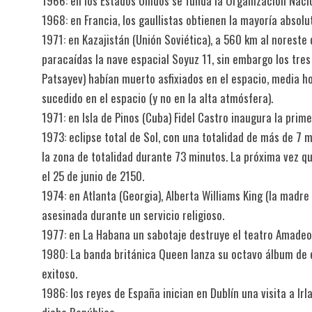
1966: en los Estados Unidos se funda la Organización Naci
1968: en Francia, los gaullistas obtienen la mayoría absol
1971: en Kazajistán (Unión Soviética), a 560 km al noreste 
paracaídas la nave espacial Soyuz 11, sin embargo los tres
Patsayev) habían muerto asfixiados en el espacio, media ho
sucedido en el espacio (y no en la alta atmósfera).
1971: en Isla de Pinos (Cuba) Fidel Castro inaugura la pri
1973: eclipse total de Sol, con una totalidad de más de 7 
la zona de totalidad durante 73 minutos. La próxima vez q
el 25 de junio de 2150.
1974: en Atlanta (Georgia), Alberta Williams King (la madr
asesinada durante un servicio religioso.
1977: en La Habana un sabotaje destruye el teatro Amadeo
1980: La banda británica Queen lanza su octavo álbum de
exitoso.
1986: los reyes de España inician en Dublín una visita a Irl