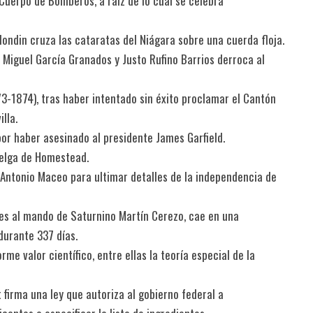
 Cuerpo de Bomberos, a raíz de lo cual se celebra
londin cruza las cataratas del Niágara sobre una cuerda floja.
 Miguel García Granados y Justo Rufino Barrios derroca al
73-1874), tras haber intentado sin éxito proclamar el Cantón
lla.
por haber asesinado al presidente James Garfield.
uelga de Homestead.
a Antonio Maceo para ultimar detalles de la independencia de
oles al mando de Saturnino Martín Cerezo, cae en una
durante 337 días.
me valor científico, entre ellas la teoría especial de la
firma una ley que autoriza al gobierno federal a