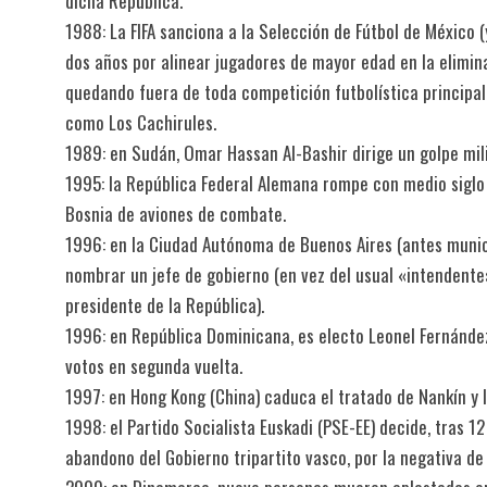
dicha República.
1988: La FIFA sanciona a la Selección de Fútbol de México 
dos años por alinear jugadores de mayor edad en la elimina
quedando fuera de toda competición futbolística principa
como Los Cachirules.
1989: en Sudán, Omar Hassan Al-Bashir dirige un golpe mili
1995: la República Federal Alemana rompe con medio siglo de
Bosnia de aviones de combate.
1996: en la Ciudad Autónoma de Buenos Aires (antes munici
nombrar un jefe de gobierno (en vez del usual «intendente
presidente de la República).
1996: en República Dominicana, es electo Leonel Fernánde
votos en segunda vuelta.
1997: en Hong Kong (China) caduca el tratado de Nankín y l
1998: el Partido Socialista Euskadi (PSE-EE) decide, tras 1
abandono del Gobierno tripartito vasco, por la negativa de 