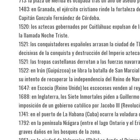
713: la plaza de Mérida es ocupada tras un año de asedio p
1483: en Granada, el ejército cristiano rinde la fortaleza
Capitán Gonzalo Fernández de Córdoba.
1520: los aztecas gobernados por Cuitláhuac expulsan de l
la llamada Noche Triste.
1521: los conquistadores españoles arrasan la ciudad de Tla
decisivas de la conquista y destrucción del Imperio azteca
1521: las tropas castellanas derrotan a las fuerzas navarra
1522: en Irún (Guipúzcoa) se libra la batalla de San Marci
su intento de recuperar la independencia del Reino de Nav
1647: en Escocia (Reino Unido) los escoceses venden al rey 
1688: en Inglaterra, los Siete Inmortales piden a Guillerm
imposición de un gobierno católico por Jacobo III (Revoluci
1741: en el puerto de La Habana (Cuba) ocurre la voladura d
1792: en la península Niágara (entre el lago Ontario y el E
graves daños en los bosques de la zona.