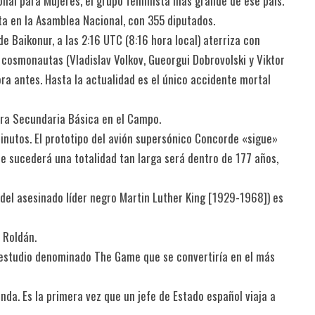
onal para Mujeres, el grupo feminista más grande de ese país.
uta en la Asamblea Nacional, con 355 diputados.
de Baikonur, a las 2:16 UTC (8:16 hora local) aterriza con
 cosmonautas (Vladislav Volkov, Gueorgui Dobrovolski y Viktor
ra antes. Hasta la actualidad es el único accidente mortal
mera Secundaria Básica en el Campo.
minutos. El prototipo del avión supersónico Concorde «sigue»
ue sucederá una totalidad tan larga será dentro de 177 años,
e del asesinado líder negro Martin Luther King [1929-1968]) es
 Roldán.
 estudio denominado The Game que se convertiría en el más
anda. Es la primera vez que un jefe de Estado español viaja a