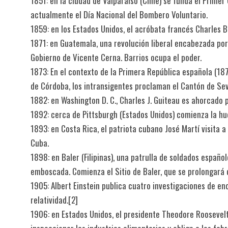
1851: en la ciudad de Valparaíso (Chile) se funda el Primer
actualmente el Día Nacional del Bombero Voluntario.
1859: en los Estados Unidos, el acróbata francés Charles B
1871: en Guatemala, una revolución liberal encabezada por
Gobierno de Vicente Cerna. Barrios ocupa el poder.
1873: En el contexto de la Primera República española (18
de Córdoba, los intransigentes proclaman el Cantón de Sevi
1882: en Washington D. C., Charles J. Guiteau es ahorcado 
1892: cerca de Pittsburgh (Estados Unidos) comienza la h
1893: en Costa Rica, el patriota cubano José Martí visita 
Cuba.
1898: en Baler (Filipinas), una patrulla de soldados españ
emboscada. Comienza el Sitio de Baler, que se prolongará 
1905: Albert Einstein publica cuatro investigaciones de enor
relatividad.[2]
1906: en Estados Unidos, el presidente Theodore Roosevelt 