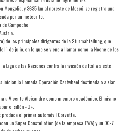
icantes a especificar la lista de ingredientes.
con Mongolia, y 3635 km al noreste de Moscú, se registra una
sada por un meteorito.
do de Campeche.
Austria.
o) de los principales dirigentes de la Sturmabteilung, que
l 1 de julio, en lo que se viene a llamar como la Noche de los
la Liga de las Naciones contra la invasión de Italia a este
s inician la llamada Operación Cartwheel destinada a aislar
igna a Vicente Aleixandre como miembro académico. El mismo
par el sillón «O».
et produce el primer automóvil Corvette.
hocan un Super Constellation (de la empresa TWA) y un DC-7