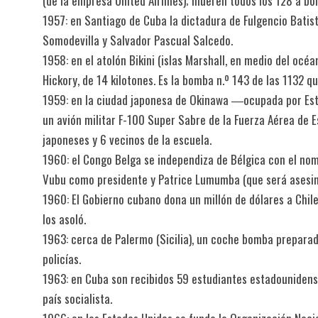
(de la empresa United Airlines); mueren todos los 128 a b
1957: en Santiago de Cuba la dictadura de Fulgencio Batista
Somodevilla y Salvador Pascual Salcedo.
1958: en el atolón Bikini (islas Marshall, en medio del oc
Hickory, de 14 kilotones. Es la bomba n.º 143 de las 1132 
1959: en la ciudad japonesa de Okinawa ―ocupada por Est
un avión militar F-100 Super Sabre de la Fuerza Aérea de 
japoneses y 6 vecinos de la escuela.
1960: el Congo Belga se independiza de Bélgica con el no
Vubu como presidente y Patrice Lumumba (que será asesin
1960: El Gobierno cubano dona un millón de dólares a Chil
los asoló.
1963: cerca de Palermo (Sicilia), un coche bomba preparad
policías.
1963: en Cuba son recibidos 59 estudiantes estadouniden
país socialista.