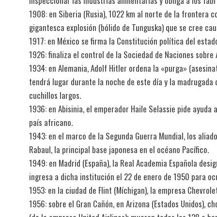
inspeccionar las industrias alimentarias y obliga a los fabr
1908: en Siberia (Rusia), 1022 km al norte de la frontera 
gigantesca explosión (bólido de Tunguska) que se cree cau
1917: en México se firma la Constitución política del esta
1926: finaliza el control de la Sociedad de Naciones sobre 
1934: en Alemania, Adolf Hitler ordena la «purga» (asesinat
tendrá lugar durante la noche de este día y la madrugada de
cuchillos largos.
1936: en Abisinia, el emperador Haile Selassie pide ayuda a 
país africano.
1943: en el marco de la Segunda Guerra Mundial, los aliado
Rabaul, la principal base japonesa en el océano Pacífico.
1949: en Madrid (España), la Real Academia Española des
ingresa a dicha institución el 22 de enero de 1950 para ocu
1953: en la ciudad de Flint (Míchigan), la empresa Chevrol
1956: sobre el Gran Cañón, en Arizona (Estados Unidos), c