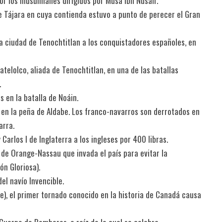
or los musulmanes dirigidos por Musa ibn Nusair.
 de Tájara en cuya contienda estuvo a punto de perecer el Gran
a ciudad de Tenochtitlan a los conquistadores españoles, en
telolco, aliada de Tenochtitlan, en una de las batallas
.
s en la batalla de Noáin.
al en la peña de Aldabe. Los franco-navarros son derrotados en
arra.
Carlos I de Inglaterra a los ingleses por 400 libras.
o de Orange-Nassau que invada el país para evitar la
ón Gloriosa).
el navío Invencible.
rie), el primer tornado conocido en la historia de Canadá causa