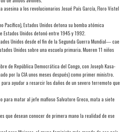
ordo de ambos aviones.
 asesina a los revolucionarios Josué País García, Floro Vistel
éano Pacífico), Estados Unidos detona su bomba atómica
que Estados Unidos detonó entre 1945 y 1992.
ados Unidos desde el fin de la Segunda Guerra Mundial― cae
Estados Unidos sobre una escuela primaria. Mueren 11 niños
mbre de República Democrática del Congo, con Joseph Kasa-
ado por la CIA unos meses después) como primer ministro.
e para ayudar a resarcir los daños de un severo terremoto que
o para matar al jefe mafioso Salvatore Greco, mata a siete
ses que desean conocer de primera mano la realidad de ese