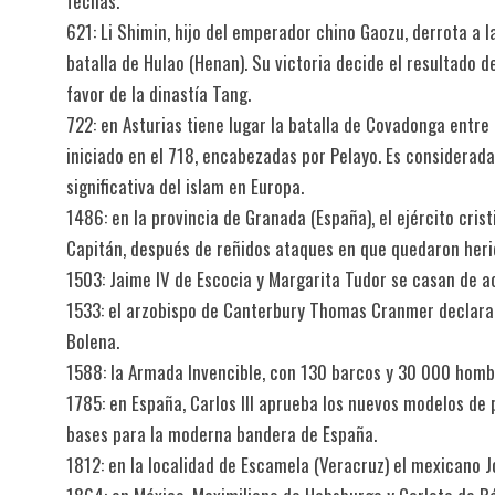
fechas.
621: Li Shimin, hijo del emperador chino Gaozu, derrota a
batalla de Hulao (Henan). Su victoria decide el resultado de 
favor de la dinastía Tang.
722: en Asturias tiene lugar la batalla de Covadonga entr
iniciado en el 718, encabezadas por Pelayo. Es considerada
significativa del islam en Europa.
1486: en la provincia de Granada (España), el ejército cri
Capitán, después de reñidos ataques en que quedaron herido
1503: Jaime IV de Escocia y Margarita Tudor se casan de ac
1533: el arzobispo de Canterbury Thomas Cranmer declara v
Bolena.
1588: la Armada Invencible, con 130 barcos y 30 000 hombr
1785: en España, Carlos III aprueba los nuevos modelos de p
bases para la moderna bandera de España.
1812: en la localidad de Escamela (Veracruz) el mexicano J