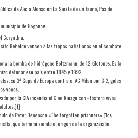
ública de Alicia Alonso en La Siesta de un fauno, Pas de
el municipio de Hagonoy.
l Corynthia.
rcito Rebelde vencen a las tropas batistianas en el combate
ona la bomba de hidrógeno Boltzmann, de 12 kilotones. Es la
izo detonar ese país entre 1945 y 1992.
elas, su 3ª Copa de Europa contra el AC Milan por 3-2, goles
os veces.
yado por la CIA incendia el Cine Riesgo con «fósforo vivo»
adultos.[1]
ículo de Peter Benenson «The forgotten prisoners» (‘los
istía, que terminó siendo el origen de la organización