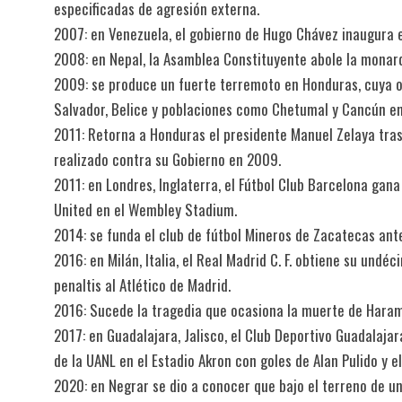
especificadas de agresión externa.
2007: en Venezuela, el gobierno de Hugo Chávez inaugura e
2008: en Nepal, la Asamblea Constituyente abole la monarq
2009: se produce un fuerte terremoto en Honduras, cuya on
Salvador, Belice y poblaciones como Chetumal y Cancún en
2011: Retorna a Honduras el presidente Manuel Zelaya tras 
realizado contra su Gobierno en 2009.
2011: en Londres, Inglaterra, el Fútbol Club Barcelona ga
United en el Wembley Stadium.
2014: se funda el club de fútbol Mineros de Zacatecas ant
2016: en Milán, Italia, el Real Madrid C. F. obtiene su und
penaltis al Atlético de Madrid.
2016: Sucede la tragedia que ocasiona la muerte de Haram
2017: en Guadalajara, Jalisco, el Club Deportivo Guadalaja
de la UANL en el Estadio Akron con goles de Alan Pulido y e
2020: en Negrar se dio a conocer que bajo el terreno de un