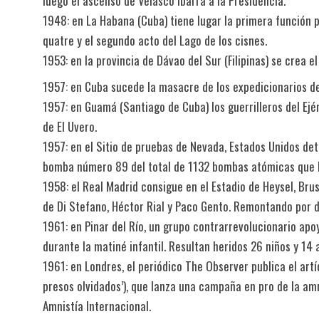
luego el ascenso de Velasco Ibarra a la Presidencia.
1948: en La Habana (Cuba) tiene lugar la primera función p
quatre y el segundo acto del Lago de los cisnes.
1953: en la provincia de Dávao del Sur (Filipinas) se crea 
1957: en Cuba sucede la masacre de los expedicionarios de
1957: en Guamá (Santiago de Cuba) los guerrilleros del Ejé
de El Uvero.
1957: en el Sitio de pruebas de Nevada, Estados Unidos det
bomba número 89 del total de 1132 bombas atómicas que h
1958: el Real Madrid consigue en el Estadio de Heysel, Brus
de Di Stefano, Héctor Rial y Paco Gento. Remontando por d
1961: en Pinar del Río, un grupo contrarrevolucionario apo
durante la matiné infantil. Resultan heridos 26 niños y 14 
1961: en Londres, el periódico The Observer publica el art
presos olvidados’), que lanza una campaña en pro de la amn
Amnistía Internacional.