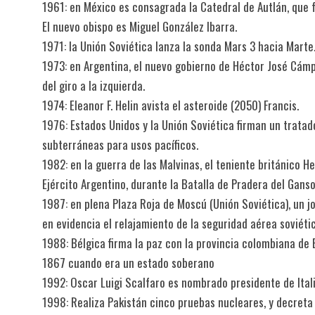
1961: en México es consagrada la Catedral de Autlán, que f
El nuevo obispo es Miguel González Ibarra.
1971: la Unión Soviética lanza la sonda Mars 3 hacia Marte
1973: en Argentina, el nuevo gobierno de Héctor José Cám
del giro a la izquierda.
1974: Eleanor F. Helin avista el asteroide (2050) Francis.
1976: Estados Unidos y la Unión Soviética firman un tratad
subterráneas para usos pacíficos.
1982: en la guerra de las Malvinas, el teniente británico H
Ejército Argentino, durante la Batalla de Pradera del Ganso
1987: en plena Plaza Roja de Moscú (Unión Soviética), un j
en evidencia el relajamiento de la seguridad aérea soviétic
1988: Bélgica firma la paz con la provincia colombiana de 
1867 cuando era un estado soberano
1992: Oscar Luigi Scalfaro es nombrado presidente de Itali
1998: Realiza Pakistán cinco pruebas nucleares, y decre