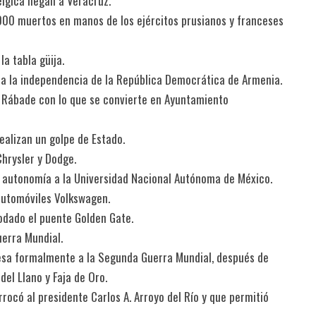
lgica llegan a Veracruz.
000 muertos en manos de los ejércitos prusianos y franceses
la tabla güija.
ra la independencia de la República Democrática de Armenia.
e Rábade con lo que se convierte en Ayuntamiento
ealizan un golpe de Estado.
Chrysler y Dodge.
de autonomía a la Universidad Nacional Autónoma de México.
automóviles Volkswagen.
rodado el puente Golden Gate.
uerra Mundial.
gresa formalmente a la Segunda Guerra Mundial, después de
el Llano y Faja de Oro.
rocó al presidente Carlos A. Arroyo del Río y que permitió