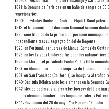
1864: en México, Maximiliano de Habsburgo y Carlota de Bé
1871: la Comuna de París cae en un baño de sangre de 30 
reaccionarios.
1890: en Estados Unidos de América, Elijah J. Bond patenta 
1918: el Movimiento de Liberación Nacional Armenio decla
1925: constitución de la primera corporación municipal d
Independiente tras su segregación del de Begonte.
1926: en Portugal, las fuerzas de Manuel Gomes da Costa r
1928: en los Estados Unidos se fusionan las automotrices 
1929: en México, el presidente Emilio Portes Gil le conce
1937: en Alemania se funda la empresa de fabricación de 
1937: en San Francisco (California) se inaugura al tráfico 
1940: Capitula Bélgica ante los alemanes en la Segunda G
1942: México declara la guerra a las fuerzas del Eje e in
que los alemanes hundieron los buques petroleros Potrero d
1944: Revolución del 28 de mayo. “La Gloriosa” Ecuador der