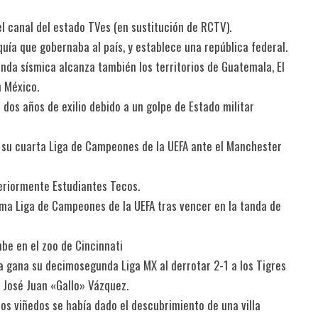
l canal del estado TVes (en sustitución de RCTV).
uía que gobernaba al país, y establece una república federal.
da sísmica alcanza también los territorios de Guatemala, El
 México.
dos años de exilio debido a un golpe de Estado militar
na su cuarta Liga de Campeones de la UEFA ante el Manchester
eriormente Estudiantes Tecos.
écima Liga de Campeones de la UEFA tras vencer en la tanda de
be en el zoo de Cincinnati
ra gana su decimosegunda Liga MX al derrotar 2-1 a los Tigres
l José Juan «Gallo» Vázquez.
os viñedos se había dado el descubrimiento de una villa