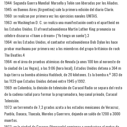
1944: Segunda Guerra Mundial: Marsella y Tolón son liberadas por los Aliados.
1945: en Buenos Aires (Argentina) sale la primera edición del diario Clarín.
1960: se realizan por primera vez los ejercicios navales UNITAS.
1963: en Washington D. C. se realiza una manifestación contra el apartheid en
los Estados Unidos. El afroestadounidense Martin Luther King pronuncia su
célebre discurso «I have a dream» (‘Yo tengo un sueño’).3​
1964: en los Estados Unidos, el cantautor estadounidense Bob Dylan les hace
probar marihuana por primera vez a los miembros del grupo británico de rock
The Beatles.4​
1964: en el área de pruebas atómicas de Nevada (a unos 100 km al noroeste de
la ciudad de Las Vegas), a las 9:06 (hora local), Estados Unidos detona a 364 m
bajo tierra su bomba atómica Haddock, de 20 kilotones. Es la bomba n.º 383 de
las 1129 que Estados Unidos detonó entre 1945 y 1992.
1969: en Colombia, la división de televisión de Caracol Radio se separa del resto
de la cadena radial para formar la programadora, hoy canal privado, Caracol
Televisión.
1973: un terremoto de 7,3 grados azota a los estados mexicanos de Veracruz,
Puebla, Oaxaca, Tlaxcala, Morelos y Guerrero, dejando un saldo de 1200 a 3000
muertos.
1977: en la ciudad de Caracas (Venezuela) comienza a construirse el metro de