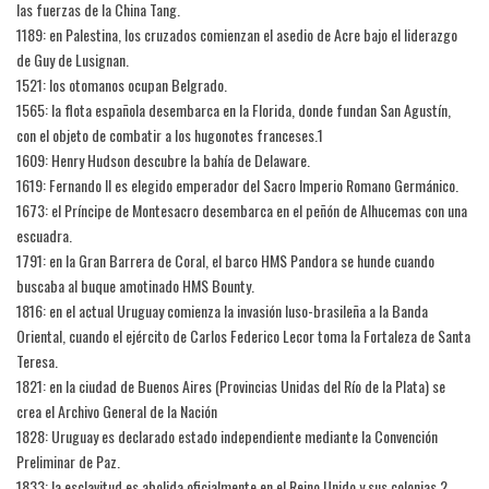
las fuerzas de la China Tang.
1189: en Palestina, los cruzados comienzan el asedio de Acre bajo el liderazgo
de Guy de Lusignan.
1521: los otomanos ocupan Belgrado.
1565: la flota española desembarca en la Florida, donde fundan San Agustín,
con el objeto de combatir a los hugonotes franceses.1​
1609: Henry Hudson descubre la bahía de Delaware.
1619: Fernando II es elegido emperador del Sacro Imperio Romano Germánico.
1673: el Príncipe de Montesacro desembarca en el peñón de Alhucemas con una
escuadra.
1791: en la Gran Barrera de Coral, el barco HMS Pandora se hunde cuando
buscaba al buque amotinado HMS Bounty.
1816: en el actual Uruguay comienza la invasión luso-brasileña a la Banda
Oriental, cuando el ejército de Carlos Federico Lecor toma la Fortaleza de Santa
Teresa.
1821: en la ciudad de Buenos Aires (Provincias Unidas del Río de la Plata) se
crea el Archivo General de la Nación
1828: Uruguay es declarado estado independiente mediante la Convención
Preliminar de Paz.
1833: la esclavitud es abolida oficialmente en el Reino Unido y sus colonias.2​