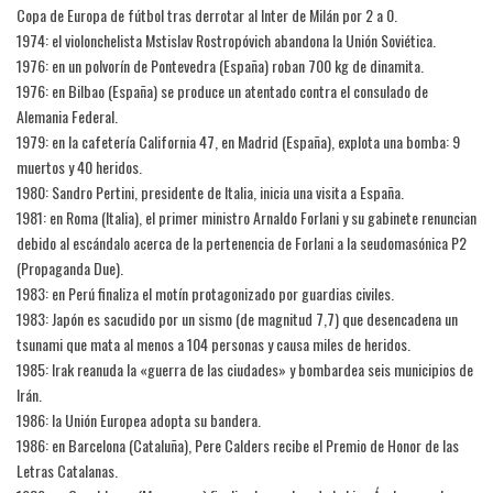
Copa de Europa de fútbol tras derrotar al Inter de Milán por 2 a 0.
1974: el violonchelista Mstislav Rostropóvich abandona la Unión Soviética.
1976: en un polvorín de Pontevedra (España) roban 700 kg de dinamita.
1976: en Bilbao (España) se produce un atentado contra el consulado de
Alemania Federal.
1979: en la cafetería California 47, en Madrid (España), explota una bomba: 9
muertos y 40 heridos.
1980: Sandro Pertini, presidente de Italia, inicia una visita a España.
1981: en Roma (Italia), el primer ministro Arnaldo Forlani y su gabinete renuncian
debido al escándalo acerca de la pertenencia de Forlani a la seudomasónica P2
(Propaganda Due).
1983: en Perú finaliza el motín protagonizado por guardias civiles.
1983: Japón es sacudido por un sismo (de magnitud 7,7) que desencadena un
tsunami que mata al menos a 104 personas y causa miles de heridos.
1985: Irak reanuda la «guerra de las ciudades» y bombardea seis municipios de
Irán.
1986: la Unión Europea adopta su bandera.
1986: en Barcelona (Cataluña), Pere Calders recibe el Premio de Honor de las
Letras Catalanas.