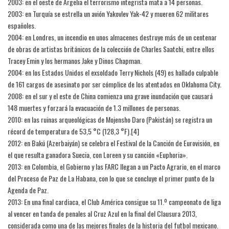
2003: en el oeste de Argelia el terrorismo integrista mata a 14 personas.
2003: en Turquía se estrella un avión Yakovlev Yak-42 y mueren 62 militares
españoles.
2004: en Londres, un incendio en unos almacenes destruye más de un centenar
de obras de artistas británicos de la colección de Charles Saatchi, entre ellos
Tracey Emin y los hermanos Jake y Dinos Chapman.
2004: en los Estados Unidos el exsoldado Terry Nichols (49) es hallado culpable
de 161 cargos de asesinato por ser cómplice de los atentados en Oklahoma City.
2008: en el sur y el este de China comienza una grave inundación que causará
148 muertes y forzará la evacuación de 1.3 millones de personas.
2010: en las ruinas arqueológicas de Mojensho Daro (Pakistán) se registra un
récord de temperatura de 53,5 °C (128,3 °F).[4]​
2012: en Bakú (Azerbaiyán) se celebra el Festival de la Canción de Eurovisión, en
el que resulta ganadora Suecia, con Loreen y su canción «Euphoria».
2013: en Colombia, el Gobierno y las FARC llegan a un Pacto Agrario, en el marco
del Proceso de Paz de La Habana, con lo que se concluye el primer punto de la
Agenda de Paz.
2013: En una final cardiaca, el Club América consigue su 11.º campeonato de liga
al vencer en tanda de penales al Cruz Azul en la final del Clausura 2013,
considerada como una de las mejores finales de la historia del futbol mexicano.