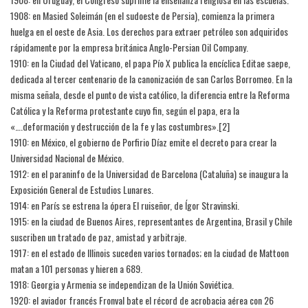
1908: en Masied Soleimán (en el sudoeste de Persia), comienza la primera
huelga en el oeste de Asia. Los derechos para extraer petróleo son adquiridos
rápidamente por la empresa británica Anglo-Persian Oil Company.
1910: en la Ciudad del Vaticano, el papa Pío X publica la encíclica Editae saepe,
dedicada al tercer centenario de la canonización de san Carlos Borromeo. En la
misma señala, desde el punto de vista católico, la diferencia entre la Reforma
Católica y la Reforma protestante cuyo fin, según el papa, era la
«….deformación y destrucción de la fe y las costumbres».[2]​
1910: en México, el gobierno de Porfirio Díaz emite el decreto para crear la
Universidad Nacional de México.
1912: en el paraninfo de la Universidad de Barcelona (Cataluña) se inaugura la
Exposición General de Estudios Lunares.
1914: en París se estrena la ópera El ruiseñor, de Ígor Stravinski.
1915: en la ciudad de Buenos Aires, representantes de Argentina, Brasil y Chile
suscriben un tratado de paz, amistad y arbitraje.
1917: en el estado de Illinois suceden varios tornados; en la ciudad de Mattoon
matan a 101 personas y hieren a 689.
1918: Georgia y Armenia se independizan de la Unión Soviética.
1920: el aviador francés Fronval bate el récord de acrobacia aérea con 26