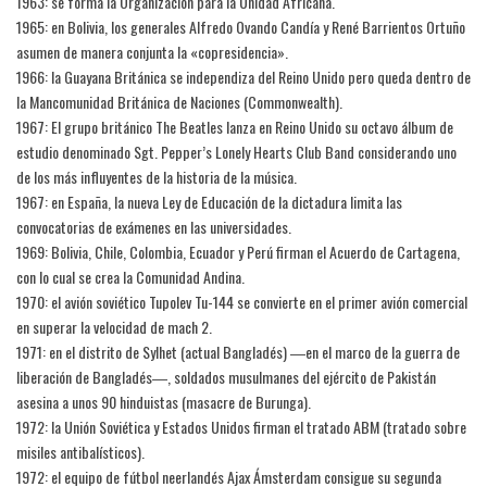
1963: se forma la Organización para la Unidad Africana.
1965: en Bolivia, los generales Alfredo Ovando Candía y René Barrientos Ortuño
asumen de manera conjunta la «copresidencia».
1966: la Guayana Británica se independiza del Reino Unido pero queda dentro de
la Mancomunidad Británica de Naciones (Commonwealth).
1967: El grupo británico The Beatles lanza en Reino Unido su octavo álbum de
estudio denominado Sgt. Pepper’s Lonely Hearts Club Band considerando uno
de los más influyentes de la historia de la música.
1967: en España, la nueva Ley de Educación de la dictadura limita las
convocatorias de exámenes en las universidades.
1969: Bolivia, Chile, Colombia, Ecuador y Perú firman el Acuerdo de Cartagena,
con lo cual se crea la Comunidad Andina.
1970: el avión soviético Tupolev Tu-144 se convierte en el primer avión comercial
en superar la velocidad de mach 2.
1971: en el distrito de Sylhet (actual Bangladés) ―en el marco de la guerra de
liberación de Bangladés―, soldados musulmanes del ejército de Pakistán
asesina a unos 90 hinduistas (masacre de Burunga).
1972: la Unión Soviética y Estados Unidos firman el tratado ABM (tratado sobre
misiles antibalísticos).
1972: el equipo de fútbol neerlandés Ajax Ámsterdam consigue su segunda