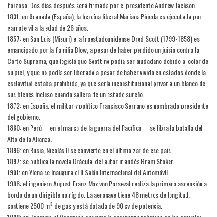
forzoso. Dos días después será firmada por el presidente Andrew Jackson.
1831: en Granada (España), la heroína liberal Mariana Pineda es ejecutada por
garrote vil a la edad de 26 años.
1857: en San Luis (Misuri) el afroestadounidense Dred Scott (1799-1858) es
emancipado por la familia Blow, a pesar de haber perdido un juicio contra la
Corte Suprema, que legisló que Scott no podía ser ciudadano debido al color de
su piel, y que no podía ser liberado a pesar de haber vivido en estados donde la
esclavitud estaba prohibida, ya que sería inconstitucional privar a un blanco de
sus bienes incluso cuando saliera de un estado sureño.
1872: en España, el militar y político Francisco Serrano es nombrado presidente
del gobierno.
1880: en Perú ―en el marco de la guerra del Pacífico― se libra la batalla del
Alto de la Alianza.
1896: en Rusia, Nicolás II se convierte en el último zar de ese país.
1897: se publica la novela Drácula, del autor irlandés Bram Stoker.
1901: en Viena se inaugura el II Salón Internacional del Automóvil.
1906: el ingeniero August Franz Max von Parseval realiza la primera ascensión a
bordo de un dirigible no rígido. La aeronave tiene 48 metros de longitud,
contiene 2500 m³ de gas y está dotada de 90 cv de potencia.
1908: en Uruguay, el Congreso suprime la enseñanza religiosa en las escuelas.