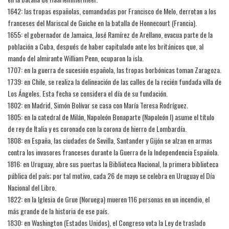
1642: las tropas españolas, comandadas por Francisco de Melo, derrotan a los
franceses del Mariscal de Guiche en la batalla de Honnecourt (Francia).
1655: el gobernador de Jamaica, José Ramírez de Arellano, evacua parte de la
población a Cuba, después de haber capitulado ante los británicos que, al
mando del almirante William Penn, ocuparon la isla.
1707: en la guerra de sucesión española, las tropas borbónicas toman Zaragoza.
1739: en Chile, se realiza la delineación de las calles de la recién fundada villa de
Los Ángeles. Esta fecha se considera el día de su fundación.
1802: en Madrid, Simón Bolívar se casa con María Teresa Rodríguez.
1805: en la catedral de Milán, Napoleón Bonaparte (Napoleón I) asume el título
de rey de Italia y es coronado con la corona de hierro de Lombardía.
1808: en España, las ciudades de Sevilla, Santander y Gijón se alzan en armas
contra los invasores franceses durante la Guerra de la Independencia Española.
1816: en Uruguay, abre sus puertas la Biblioteca Nacional, la primera biblioteca
pública del país; por tal motivo, cada 26 de mayo se celebra en Uruguay el Día
Nacional del Libro.
1822: en la Iglesia de Grue (Noruega) mueren 116 personas en un incendio, el
más grande de la historia de ese país.
1830: en Washington (Estados Unidos), el Congreso vota la Ley de traslado