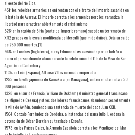
al oeste del río Elba.
451: los rebeldes armenios se enfrentan con el ejército del Imperio sasánida en
la batalla de Avarayr. El imperio derrota a los armenios pero les garantiza la
libertad para practicar abiertamente el cristianismo.
526: en la región de Siria (parte del Imperio romano) sucede un terremoto de
XI12 grados en la escala modificada de Mercalli (que mide daños). Deja un saldo
de 250 000 muertos.[1]​
946: en Londres (Inglaterra), el rey Edmundo I es asesinado por un ladrón a
quien él personalmente atacó durante la celebración del Día de la Misa de San
Agustín de Canterbury.
1135: en León (España), Alfonso VII es coronado emperador.
1293: en la villa japonesa de Kamakura (en Kanagawa), un terremoto mata a 30
000 personas.
1328: en el sur de Francia, William de Ockham (el ministro general franciscano
de Miguel de Cesena) y otros dos líderes franciscanos abandonan secretamente
la villa de Aviñón, temiendo una sentencia de muerte del papa Juan XXII.
1504: Gonzalo Fernández de Córdoba, a instancias del papa Julio II, ordena la
detención de César Borgia y su traslado a España.
1573: en los Países Bajos, la Armada Española derrota a los Mendigos del Mar
en la batalla de Haarlemmermeer.