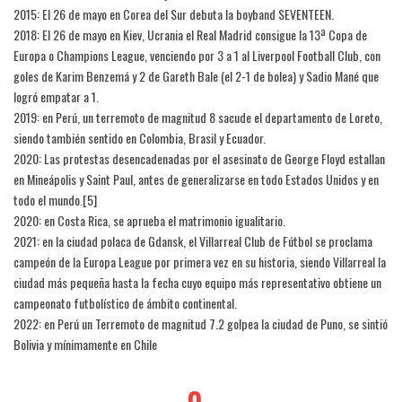
2015: El 26 de mayo en Corea del Sur debuta la boyband SEVENTEEN.
2018: El 26 de mayo en Kiev, Ucrania el Real Madrid consigue la 13ª Copa de
Europa o Champions League, venciendo por 3 a 1 al Liverpool Football Club, con
goles de Karim Benzemá y 2 de Gareth Bale (el 2-1 de bolea) y Sadio Mané que
logró empatar a 1.
2019: en Perú, un terremoto de magnitud 8 sacude el departamento de Loreto,
siendo también sentido en Colombia, Brasil y Ecuador.
2020: Las protestas desencadenadas por el asesinato de George Floyd estallan
en Mineápolis y Saint Paul, antes de generalizarse en todo Estados Unidos y en
todo el mundo.[5]​
2020: en Costa Rica, se aprueba el matrimonio igualitario.
2021: en la ciudad polaca de Gdansk, el Villarreal Club de Fútbol se proclama
campeón de la Europa League por primera vez en su historia, siendo Villarreal la
ciudad más pequeña hasta la fecha cuyo equipo más representativo obtiene un
campeonato futbolístico de ámbito continental.
2022: en Perú un Terremoto de magnitud 7.2 golpea la ciudad de Puno, se sintió
Bolivia y mínimamente en Chile
0