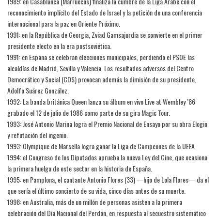
1989: en Casablanca (Marruecos) finaliza la cumbre de la Liga Árabe con el
reconocimiento implícito del Estado de Israel y la petición de una conferencia
internacional para la paz en Oriente Próximo.
1991: en la República de Georgia, Zviad Gamsajurdia se convierte en el primer
presidente electo en la era postsoviética.
1991: en España se celebran elecciones municipales, perdiendo el PSOE las
alcaldías de Madrid, Sevilla y Valencia. Los resultados adversos del Centro
Democrático y Social (CDS) provocan además la dimisión de su presidente,
Adolfo Suárez González.
1992: La banda británica Queen lanza su álbum en vivo Live at Wembley ’86
grabado el 12 de julio de 1986 como parte de su gira Magic Tour.
1993: José Antonio Marina logra el Premio Nacional de Ensayo por su obra Elogio
y refutación del ingenio.
1993: Olympique de Marsella logra ganar la Liga de Campeones de la UEFA
1994: el Congreso de los Diputados aprueba la nueva Ley del Cine, que ocasiona
la primera huelga de este sector en la historia de España.
1995: en Pamplona, el cantante Antonio Flores (33) ―hijo de Lola Flores― da el
que sería el último concierto de su vida, cinco días antes de su muerte.
1998: en Australia, más de un millón de personas asisten a la primera
celebración del Día Nacional del Perdón, en respuesta al secuestro sistemático