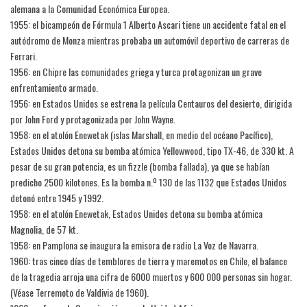
alemana a la Comunidad Económica Europea.
1955: el bicampeón de Fórmula 1 Alberto Ascari tiene un accidente fatal en el
autódromo de Monza mientras probaba un automóvil deportivo de carreras de
Ferrari.
1956: en Chipre las comunidades griega y turca protagonizan un grave
enfrentamiento armado.
1956: en Estados Unidos se estrena la película Centauros del desierto, dirigida
por John Ford y protagonizada por John Wayne.
1958: en el atolón Enewetak (islas Marshall, en medio del océano Pacífico),
Estados Unidos detona su bomba atómica Yellowwood, tipo TX-46, de 330 kt. A
pesar de su gran potencia, es un fizzle (bomba fallada), ya que se habían
predicho 2500 kilotones. Es la bomba n.º 130 de las 1132 que Estados Unidos
detonó entre 1945 y 1992.
1958: en el atolón Enewetak, Estados Unidos detona su bomba atómica
Magnolia, de 57 kt.
1958: en Pamplona se inaugura la emisora de radio La Voz de Navarra.
1960: tras cinco días de temblores de tierra y maremotos en Chile, el balance
de la tragedia arroja una cifra de 6000 muertos y 600 000 personas sin hogar.
(Véase Terremoto de Valdivia de 1960).