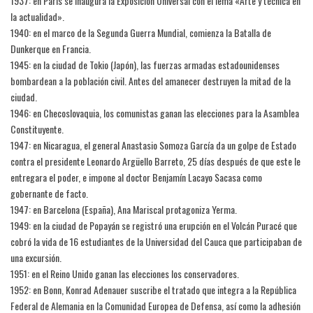
1937: en París se inaugura la Exposición Universal con el lema «Arte y técnica en
la actualidad».
1940: en el marco de la Segunda Guerra Mundial, comienza la Batalla de
Dunkerque en Francia.
1945: en la ciudad de Tokio (Japón), las fuerzas armadas estadounidenses
bombardean a la población civil. Antes del amanecer destruyen la mitad de la
ciudad.
1946: en Checoslovaquia, los comunistas ganan las elecciones para la Asamblea
Constituyente.
1947: en Nicaragua, el general Anastasio Somoza García da un golpe de Estado
contra el presidente Leonardo Argüello Barreto, 25 días después de que este le
entregara el poder, e impone al doctor Benjamín Lacayo Sacasa como
gobernante de facto.
1947: en Barcelona (España), Ana Mariscal protagoniza Yerma.
1949: en la ciudad de Popayán se registró una erupción en el Volcán Puracé que
cobró la vida de 16 estudiantes de la Universidad del Cauca que participaban de
una excursión.
1951: en el Reino Unido ganan las elecciones los conservadores.
1952: en Bonn, Konrad Adenauer suscribe el tratado que integra a la República
Federal de Alemania en la Comunidad Europea de Defensa, así como la adhesión