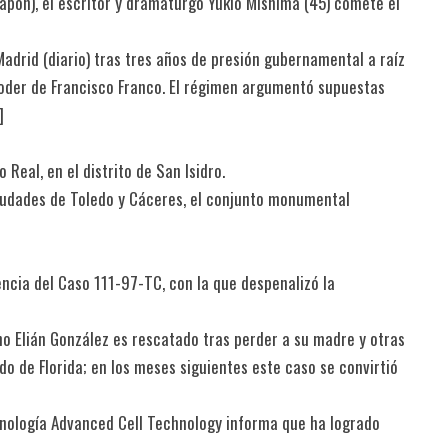
Japón), el escritor y dramaturgo Yukio Mishima (45) comete el
Madrid (diario) tras tres años de presión gubernamental a raíz
poder de Francisco Franco. El régimen argumentó supuestas
​
Real, en el distrito de San Isidro.
iudades de Toledo y Cáceres, el conjunto monumental
encia del Caso 111-97-TC, con la que despenalizó la
no Elián González es rescatado tras perder a su madre y otras
do de Florida; en los meses siguientes este caso se convirtió
cnología Advanced Cell Technology informa que ha logrado