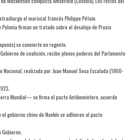
o de Mackensen conquista Amselfeld (Cosovia). Los restos del
strasburgo el mariscal francés Philippe Pétain.
 Polonia firman un tratado sobre el desalojo de Prusia
japonés) se convierte en regente.
o Gobierno de coalición, recibe plenos poderes del Parlamento
no Nacional, realizada por Juan Manuel Sosa Escalada (1860-
1923.
uerra Mundial— se firma el pacto Antikomintern, acuerdo
y el gobierno chino de Nankín se adhieren al pacto
o Gobierno.