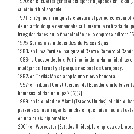
1970: en el cuartel general del ejército japonés en Tokio (
suicidio ritual seppuku.
1971: El régimen franquista clausura el periódico español 
de un artículo que demandaba sutilmente la retirada del 
irregularidades en la financiación de la empresa editora.[5]
1975: Surinam se independiza de Países Bajos.
1980: en Lima,Perú se inaugura el Centro Comercial Camino 
1986: la Unesco declara Patrimonio de la Humanidad las c
mudéjar de Teruel y el parque nacional de Garajonay.
1992: en Tayikistán se adopta una nueva bandera.
1997: el Tribunal Constitucional del Ecuador emite la sent
homosexualidad en el país.[6]​[7]​
1999: en la ciudad de Miami (Estados Unidos), el niño cuba
personas al naufragar la lancha en que huían hacia el esta
en una crisis diplomática.
2001: en Worcester (Estados Unidos), la empresa de biote