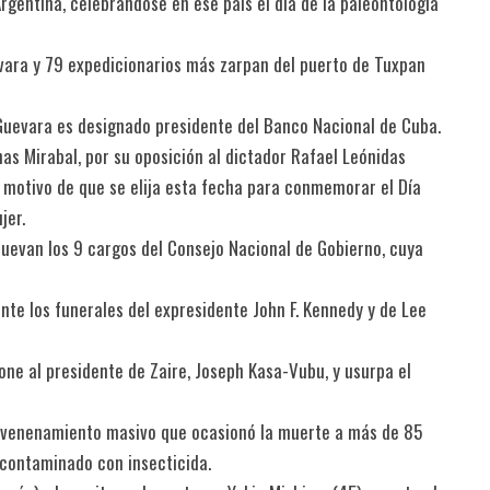
rgentina, celebrándose en ese país el día de la paleontología
evara y 79 expedicionarios más zarpan del puerto de Tuxpan
Guevara es designado presidente del Banco Nacional de Cuba.
as Mirabal, por su oposición al dictador Rafael Leónidas
el motivo de que se elija esta fecha para conmemorar el Día
jer.
uevan los 9 cargos del Consejo Nacional de Gobierno, cuya
nte los funerales del expresidente John F. Kennedy y de Lee
ne al presidente de Zaire, Joseph Kasa-Vubu, y usurpa el
envenenamiento masivo que ocasionó la muerte a más de 85
 contaminado con insecticida.