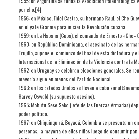
1955: en Argentina se funda la Asociación Paleontológica A
por ello.[4]​
1956: en México, Fidel Castro, su hermano Raúl, el Che Gu
en el yate Granma para iniciar la Revolución cubana.
1959: en La Habana (Cuba), el comandante Ernesto «Che» 
1960: en República Dominicana, el asesinato de las herman
Trujillo, supone el comienzo del final de esta dictadura y 
Internacional de la Eliminación de la Violencia contra la Mu
1962: en Uruguay se celebran elecciones generales. Se ren
mayoría sigue en manos del Partido Nacional.
1963: en los Estados Unidos se llevan a cabo simultáneame
Harvey Oswald (su supuesto asesino).
1965: Mobutu Sese Seko (jefe de las Fuerzas Armadas) depo
poder político.
1967: en Chiquinquirá, Boyacá, Colombia se presenta un 
personas, la mayoría de ellos niños luego de consumir pan