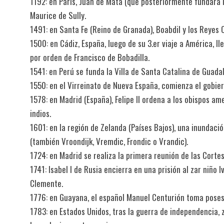
1192: en París, Juan de Mata (que posteriormente fundará 
Maurice de Sully.
1491: en Santa Fe (Reino de Granada), Boabdil y los Reyes 
1500: en Cádiz, España, luego de su 3.er viaje a América, 
por orden de Francisco de Bobadilla.
1541: en Perú se funda la Villa de Santa Catalina de Guad
1550: en el Virreinato de Nueva España, comienza el gobiern
1578: en Madrid (España), Felipe II ordena a los obispos a
indios.
1601: en la región de Zelanda (Países Bajos), una inundac
(también Vroondijk, Vremdic, Frondic o Vrandic).
1724: en Madrid se realiza la primera reunión de las Cortes
1741: Isabel I de Rusia encierra en una prisión al zar niño
Clemente.
1776: en Guayana, el español Manuel Centurión toma pose
1783: en Estados Unidos, tras la guerra de independencia, 