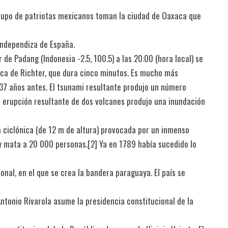
grupo de patriotas mexicanos toman la ciudad de Oaxaca que
 independiza de España.
r de Padang (Indonesia -2.5, 100.5) a las 20:00 (hora local) se
ica de Richter, que dura cinco minutos. Es mucho más
 37 años antes. El tsunami resultante produjo un número
a erupción resultante de dos volcanes produjo una inundación
a ciclónica (de 12 m de altura) provocada por un inmenso
y mata a 20 000 personas.[2]​ Ya en 1789 había sucedido lo
onal, en el que se crea la bandera paraguaya. El país se
Antonio Rivarola asume la presidencia constitucional de la