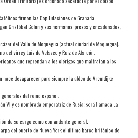
la Orden Trinitaria) es ordenado sacerdote por el obispo
Católicos firman las Capitulaciones de Granada.
llegan Cristóbal Colón y sus hermanos, presos y encadenados,
alcázar del Valle de Moquegua (actual ciudad de Moquegua).
o del virrey Luis de Velasco y Ruiz de Alarcón.
mericanos que reprendan a los clérigos que maltratan a los
ión hace desaparecer para siempre la aldea de Vremdijke
 generales del reino español.
 Iván VI y es nombrada emperatriz de Rusia; será llamada La
sión de su cargo como comandante general.
zarpa del puerto de Nueva York el último barco británico de