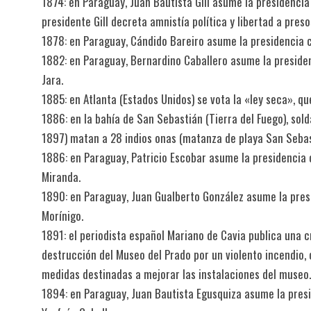
1874: en Paraguay, Juan Bautista Gill asume la presidencia 
presidente Gill decreta amnistía política y libertad a preso
1878: en Paraguay, Cándido Bareiro asume la presidencia c
1882: en Paraguay, Bernardino Caballero asume la presiden
Jara.
1885: en Atlanta (Estados Unidos) se vota la «ley seca», qu
1886: en la bahía de San Sebastián (Tierra del Fuego), sol
1897) matan a 28 indios onas (matanza de playa San Sebas
1886: en Paraguay, Patricio Escobar asume la presidencia 
Miranda.
1890: en Paraguay, Juan Gualberto González asume la pres
Morínigo.
1891: el periodista español Mariano de Cavia publica una cr
destrucción del Museo del Prado por un violento incendio, 
medidas destinadas a mejorar las instalaciones del museo.[
1894: en Paraguay, Juan Bautista Egusquiza asume la presi