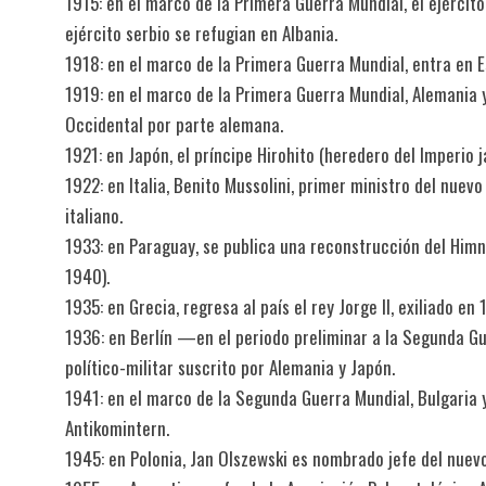
1915: en el marco de la Primera Guerra Mundial, el ejércit
ejército serbio se refugian en Albania.
1918: en el marco de la Primera Guerra Mundial, entra en E
1919: en el marco de la Primera Guerra Mundial, Alemania y
Occidental por parte alemana.
1921: en Japón, el príncipe Hirohito (heredero del Imperio 
1922: en Italia, Benito Mussolini, primer ministro del nuev
italiano.
1933: en Paraguay, se publica una reconstrucción del Him
1940).
1935: en Grecia, regresa al país el rey Jorge II, exiliado en 
1936: en Berlín —en el periodo preliminar a la Segunda G
político-militar suscrito por Alemania y Japón.
1941: en el marco de la Segunda Guerra Mundial, Bulgaria 
Antikomintern.
1945: en Polonia, Jan Olszewski es nombrado jefe del nuev