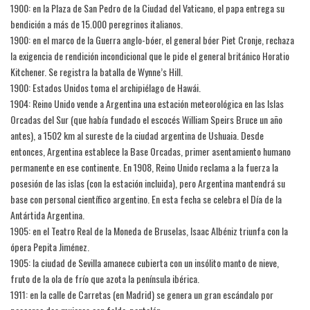
1900: en la Plaza de San Pedro de la Ciudad del Vaticano, el papa entrega su
bendición a más de 15.000 peregrinos italianos.
1900: en el marco de la Guerra anglo-bóer, el general bóer Piet Cronje, rechaza
la exigencia de rendición incondicional que le pide el general británico Horatio
Kitchener. Se registra la batalla de Wynne’s Hill.
1900: Estados Unidos toma el archipiélago de Hawái.
1904: Reino Unido vende a Argentina una estación meteorológica en las Islas
Orcadas del Sur (que había fundado el escocés William Speirs Bruce un año
antes), a 1502 km al sureste de la ciudad argentina de Ushuaia. Desde
entonces, Argentina establece la Base Orcadas, primer asentamiento humano
permanente en ese continente. En 1908, Reino Unido reclama a la fuerza la
posesión de las islas (con la estación incluida), pero Argentina mantendrá su
base con personal científico argentino. En esta fecha se celebra el Día de la
Antártida Argentina.
1905: en el Teatro Real de la Moneda de Bruselas, Isaac Albéniz triunfa con la
ópera Pepita Jiménez.
1905: la ciudad de Sevilla amanece cubierta con un insólito manto de nieve,
fruto de la ola de frío que azota la península ibérica.
1911: en la calle de Carretas (en Madrid) se genera un gran escándalo por