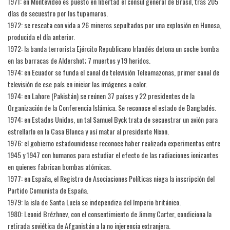
1971: en Montevideo es puesto en libertad el cónsul general de Brasil, tras 205
días de secuestro por los tupamaros.
1972: se rescata con vida a 26 mineros sepultados por una explosión en Hunosa,
producida el día anterior.
1972: la banda terrorista Ejército Republicano Irlandés detona un coche bomba
en las barracas de Aldershot; 7 muertos y 19 heridos.
1974: en Ecuador se funda el canal de televisión Teleamazonas, primer canal de
televisión de ese país en iniciar las imágenes a color.
1974: en Lahore (Pakistán) se reúnen 37 países y 22 presidentes de la
Organización de la Conferencia Islámica. Se reconoce el estado de Bangladés.
1974: en Estados Unidos, un tal Samuel Byck trata de secuestrar un avión para
estrellarlo en la Casa Blanca y así matar al presidente Nixon.
1976: el gobierno estadounidense reconoce haber realizado experimentos entre
1945 y 1947 con humanos para estudiar el efecto de las radiaciones ionizantes
en quienes fabrican bombas atómicas.
1977: en España, el Registro de Asociaciones Políticas niega la inscripción del
Partido Comunista de España.
1979: la isla de Santa Lucía se independiza del Imperio británico.
1980: Leonid Brézhnev, con el consentimiento de Jimmy Carter, condiciona la
retirada soviética de Afganistán a la no injerencia extranjera.