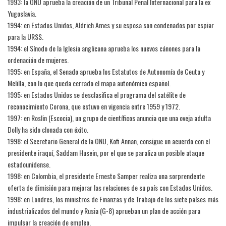
1993: la ONU aprueba la creación de un Tribunal Penal Internacional para la ex
Yugoslavia.
1994: en Estados Unidos, Aldrich Ames y su esposa son condenados por espiar
para la URSS.
1994: el Sínodo de la Iglesia anglicana aprueba los nuevos cánones para la
ordenación de mujeres.
1995: en España, el Senado aprueba los Estatutos de Autonomía de Ceuta y
Melilla, con lo que queda cerrado el mapa autonómico español.
1995: en Estados Unidos se desclasifica el programa del satélite de
reconocimiento Corona, que estuvo en vigencia entre 1959 y 1972.
1997: en Roslin (Escocia), un grupo de científicos anuncia que una oveja adulta
Dolly ha sido clonada con éxito.
1998: el Secretario General de la ONU, Kofi Annan, consigue un acuerdo con el
presidente iraquí, Saddam Husein, por el que se paraliza un posible ataque
estadounidense.
1998: en Colombia, el presidente Ernesto Samper realiza una sorprendente
oferta de dimisión para mejorar las relaciones de su país con Estados Unidos.
1998: en Londres, los ministros de Finanzas y de Trabajo de los siete países más
industrializados del mundo y Rusia (G-8) aprueban un plan de acción para
impulsar la creación de empleo.