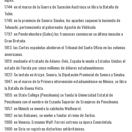
1744: en el marco de la Guerra de Sucesión Austriaca se libra la Batalla de
Tolón.
1746: en la provincia de Sonora-Sinaloa, los apaches saquean la hacienda de
Tehuachi, perteneciente al gobernador Agustín de Vildósola.
1797: en Pembrokeshire (Gales) los franceses comienzan su última invasión a
Gran Bretaña.
1813: las Cortes españolas abolieron el Tribunal del Santo Oficio en las colonias
americanas.
1819: mediante el tratado de Adams-Onís, España le vende a Estados Unidos el
estado de Florida por cinco millones de dólares estadounidenses.
1822: Se instala en Arizpe, Sonora, la Diputación Provincial de Sonora y Sinaloa.
1847: en el marco de la Primera intervención estadounidense en México, se libra
la Batalla de Buena Vista.
1855: en State College (Pensilvania) se funda la Universidad Estatal de
Pensilvania con el nombre de Escuela Superior de Granjeros de Pensilvania.
1857: en Múnich se inventa la salchicha Weißwurst.
1882: en los Balcanes, se vuelve a fundar el reino de Serbia.
1900: en Venecia, Ermanno Wolf-Ferrari estrena su ópera Ceneréntola.
1900: en Siria se registran disturbios antibritánicos.