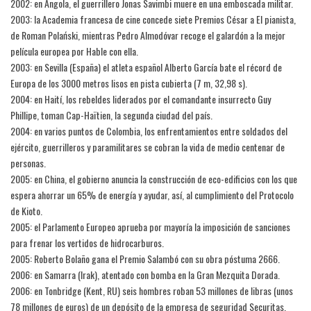
2002: en Angola, el guerrillero Jonas Savimbi muere en una emboscada militar.
2003: la Academia francesa de cine concede siete Premios César a El pianista,
de Roman Polański, mientras Pedro Almodóvar recoge el galardón a la mejor
película europea por Hable con ella.
2003: en Sevilla (España) el atleta español Alberto García bate el récord de
Europa de los 3000 metros lisos en pista cubierta (7 m, 32,98 s).
2004: en Haití, los rebeldes liderados por el comandante insurrecto Guy
Phillipe, toman Cap-Haïtien, la segunda ciudad del país.
2004: en varios puntos de Colombia, los enfrentamientos entre soldados del
ejército, guerrilleros y paramilitares se cobran la vida de medio centenar de
personas.
2005: en China, el gobierno anuncia la construcción de eco-edificios con los que
espera ahorrar un 65% de energía y ayudar, así, al cumplimiento del Protocolo
de Kioto.
2005: el Parlamento Europeo aprueba por mayoría la imposición de sanciones
para frenar los vertidos de hidrocarburos.
2005: Roberto Bolaño gana el Premio Salambó con su obra póstuma 2666.
2006: en Samarra (Irak), atentado con bomba en la Gran Mezquita Dorada.
2006: en Tonbridge (Kent, RU) seis hombres roban 53 millones de libras (unos
78 millones de euros) de un depósito de la empresa de seguridad Securitas.