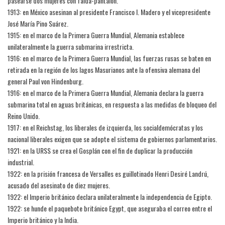
pasearse dos mujeres con falda-pantalón.
1913: en México asesinan al presidente Francisco I. Madero y el vicepresidente
José María Pino Suárez.
1915: en el marco de la Primera Guerra Mundial, Alemania establece
unilateralmente la guerra submarina irrestricta.
1916: en el marco de la Primera Guerra Mundial, las fuerzas rusas se baten en
retirada en la región de los lagos Masurianos ante la ofensiva alemana del
general Paul von Hindenburg.
1916: en el marco de la Primera Guerra Mundial, Alemania declara la guerra
submarina total en aguas británicas, en respuesta a las medidas de bloqueo del
Reino Unido.
1917: en el Reichstag, los liberales de izquierda, los socialdemócratas y los
nacional liberales exigen que se adopte el sistema de gobiernos parlamentarios.
1921: en la URSS se crea el Gosplán con el fin de duplicar la producción
industrial.
1922: en la prisión francesa de Versalles es guillotinado Henri Desiré Landrú,
acusado del asesinato de diez mujeres.
1922: el Imperio británico declara unilateralmente la independencia de Egipto.
1922: se hunde el paquebote británico Egypt, que aseguraba el correo entre el
Imperio británico y la India.