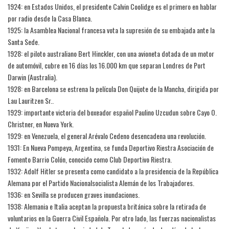
1924: en Estados Unidos, el presidente Calvin Coolidge es el primero en hablar
por radio desde la Casa Blanca.
1925: la Asamblea Nacional francesa vota la supresión de su embajada ante la
Santa Sede.
1928: el piloto australiano Bert Hinckler, con una avioneta dotada de un motor
de automóvil, cubre en 16 días los 16.000 km que separan Londres de Port
Darwin (Australia).
1928: en Barcelona se estrena la película Don Quijote de la Mancha, dirigida por
Lau Lauritzen Sr..
1929: importante victoria del boxeador español Paulino Uzcudun sobre Cayo O.
Christner, en Nueva York.
1929: en Venezuela, el general Arévalo Cedeno desencadena una revolución.
1931: En Nueva Pompeya, Argentina, se funda Deportivo Riestra Asociación de
Fomento Barrio Colón, conocido como Club Deportivo Riestra.
1932: Adolf Hitler se presenta como candidato a la presidencia de la República
Alemana por el Partido Nacionalsocialista Alemán de los Trabajadores.
1936: en Sevilla se producen graves inundaciones.
1938: Alemania e Italia aceptan la propuesta británica sobre la retirada de
voluntarios en la Guerra Civil Española. Por otro lado, las fuerzas nacionalistas