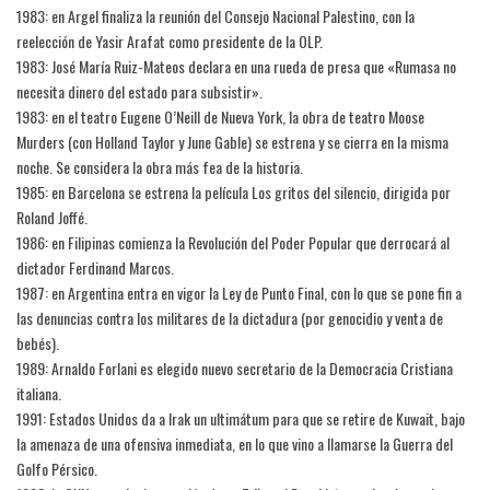
1983: en Argel finaliza la reunión del Consejo Nacional Palestino, con la
reelección de Yasir Arafat como presidente de la OLP.
1983: José María Ruiz-Mateos declara en una rueda de presa que «Rumasa no
necesita dinero del estado para subsistir».
1983: en el teatro Eugene O’Neill de Nueva York, la obra de teatro Moose
Murders (con Holland Taylor y June Gable) se estrena y se cierra en la misma
noche. Se considera la obra más fea de la historia.
1985: en Barcelona se estrena la película Los gritos del silencio, dirigida por
Roland Joffé.
1986: en Filipinas comienza la Revolución del Poder Popular que derrocará al
dictador Ferdinand Marcos.
1987: en Argentina entra en vigor la Ley de Punto Final, con lo que se pone fin a
las denuncias contra los militares de la dictadura (por genocidio y venta de
bebés).
1989: Arnaldo Forlani es elegido nuevo secretario de la Democracia Cristiana
italiana.
1991: Estados Unidos da a Irak un ultimátum para que se retire de Kuwait, bajo
la amenaza de una ofensiva inmediata, en lo que vino a llamarse la Guerra del
Golfo Pérsico.