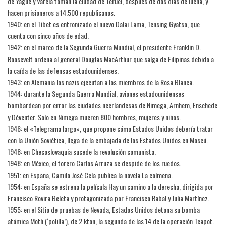
de Yagüe y Varela toman la ciudad de Teruel, después de dos días de lucha, y
hacen prisioneros a 14.500 republicanos.
1940: en el Tíbet es entronizado el nuevo Dalai Lama, Tensing Gyatso, que
cuenta con cinco años de edad.
1942: en el marco de la Segunda Guerra Mundial, el presidente Franklin D.
Roosevelt ordena al general Douglas MacArthur que salga de Filipinas debido a
la caída de las defensas estadounidenses.
1943: en Alemania los nazis ejecutan a los miembros de la Rosa Blanca.
1944: durante la Segunda Guerra Mundial, aviones estadounidenses
bombardean por error las ciudades neerlandesas de Nimega, Arnhem, Enschede
y Déventer. Solo en Nimega mueren 800 hombres, mujeres y niños.
1946: el «Telegrama largo», que propone cómo Estados Unidos debería tratar
con la Unión Soviética, llega de la embajada de los Estados Unidos en Moscú.
1948: en Checoslovaquia sucede la revolución comunista.
1948: en México, el torero Carlos Arruza se despide de los ruedos.
1951: en España, Camilo José Cela publica la novela La colmena.
1954: en España se estrena la película Hay un camino a la derecha, dirigida por
Francisco Rovira Beleta y protagonizada por Francisco Rabal y Julia Martínez.
1955: en el Sitio de pruebas de Nevada, Estados Unidos detona su bomba
atómica Moth (‘polilla’), de 2 kton, la segunda de las 14 de la operación Teapot.