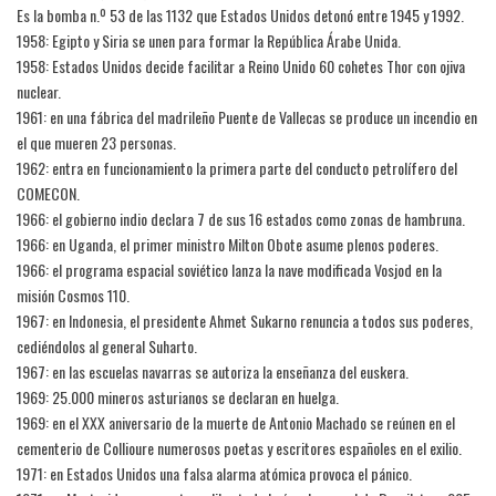
Es la bomba n.º 53 de las 1132 que Estados Unidos detonó entre 1945 y 1992.
1958: Egipto y Siria se unen para formar la República Árabe Unida.
1958: Estados Unidos decide facilitar a Reino Unido 60 cohetes Thor con ojiva
nuclear.
1961: en una fábrica del madrileño Puente de Vallecas se produce un incendio en
el que mueren 23 personas.
1962: entra en funcionamiento la primera parte del conducto petrolífero del
COMECON.
1966: el gobierno indio declara 7 de sus 16 estados como zonas de hambruna.
1966: en Uganda, el primer ministro Milton Obote asume plenos poderes.
1966: el programa espacial soviético lanza la nave modificada Vosjod en la
misión Cosmos 110.
1967: en Indonesia, el presidente Ahmet Sukarno renuncia a todos sus poderes,
cediéndolos al general Suharto.
1967: en las escuelas navarras se autoriza la enseñanza del euskera.
1969: 25.000 mineros asturianos se declaran en huelga.
1969: en el XXX aniversario de la muerte de Antonio Machado se reúnen en el
cementerio de Collioure numerosos poetas y escritores españoles en el exilio.
1971: en Estados Unidos una falsa alarma atómica provoca el pánico.