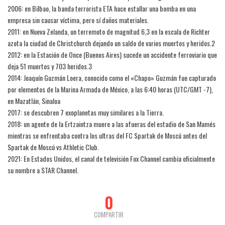
2006: en Bilbao, la banda terrorista ETA hace estallar una bomba en una
empresa sin causar víctima, pero sí daños materiales.
2011: en Nueva Zelanda, un terremoto de magnitud 6,3 en la escala de Richter
azota la ciudad de Christchurch dejando un saldo de varios muertos y heridos.2​
2012: en la Estación de Once (Buenos Aires) sucede un accidente ferroviario que
deja 51 muertos y 703 heridos.3​
2014: Joaquín Guzmán Loera, conocido como el «Chapo» Guzmán fue capturado
por elementos de la Marina Armada de México, a las 6:40 horas (UTC/GMT -7),
en Mazatlán, Sinaloa
2017: se descubren 7 exoplanetas muy similares a la Tierra.
2018: un agente de la Ertzaintza muere a las afueras del estadio de San Mamés
mientras se enfrentaba contra los ultras del FC Spartak de Moscú antes del
Spartak de Moscú vs Athletic Club.
2021: En Estados Unidos, el canal de televisión Fox Channel cambia oficialmente
su nombre a STAR Channel.
0
COMPARTIR