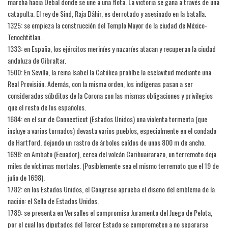
marcha hacia Debal donde se une a una flota. La victoria se gana a través de una
catapulta. El rey de Sind, Raja Dâhir, es derrotado y asesinado en la batalla.
1325: se empieza la construcción del Templo Mayor de la ciudad de México-
Tenochtitlan.
1333: en España, los ejércitos meriníes y nazaríes atacan y recuperan la ciudad
andaluza de Gibraltar.
1500: En Sevilla, la reina Isabel la Católica prohíbe la esclavitud mediante una
Real Provisión. Además, con la misma orden, los indígenas pasan a ser
considerados súbditos de la Corona con las mismas obligaciones y privilegios
que el resto de los españoles.
1684: en el sur de Connecticut (Estados Unidos) una violenta tormenta (que
incluye a varios tornados) devasta varios pueblos, especialmente en el condado
de Hartford, dejando un rastro de árboles caídos de unos 800 m de ancho.
1698: en Ambato (Ecuador), cerca del volcán Carihuairarazo, un terremoto deja
miles de víctimas mortales. (Posiblemente sea el mismo terremoto que el 19 de
julio de 1698).
1782: en los Estados Unidos, el Congreso aprueba el diseño del emblema de la
nación: el Sello de Estados Unidos.
1789: se presenta en Versalles el compromiso Juramento del Juego de Pelota,
por el cual los diputados del Tercer Estado se comprometen a no separarse