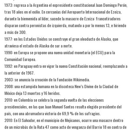
1973: regresa a la Argentina el expresidente constitucional Juan Domingo Perón,
tras 18 años en el exilio. En cercanías del Aeropuerto Internacional de Ezeiza,
durante la bienvenida al líder, sucede la masacre de Ezeiza: francotiradores
disparan contra peronistas de izquierda, matando a por lo menos 13, e hiriendo
a más de 300.
1977: en los Estados Unidos se construye el gran oleoducto de Alaska, que
atraviesa el estado de Alaska de sur a norte.
1990: en Europa se propone una nueva unidad monetaria (el ECU) para la
Comunidad Europea.
1992: en Paraguay entra en vigor la nueva Constitución nacional, reemplazando a
la anterior de 1967.
2003: se anuncia la creación de la Fundación Wikimedia.
2008: una estampida humana en la discoteca New’s Divine de la Ciudad de
México deja 13 muertos y 16 heridos.
2010: en Colombia se celebra la segunda vuelta de las elecciones
presidenciales, en las que Juan Manuel Santos resulta elegido presidente del
país, con una abrumadora victoria de 69,9 % de los sufragios.
2010: En El Salvador, en el municipio de Mejicanos, ocurre una masacre dentro
de un microbús de la Ruta 47 como acto de venganza del Barrio 18 en contra de