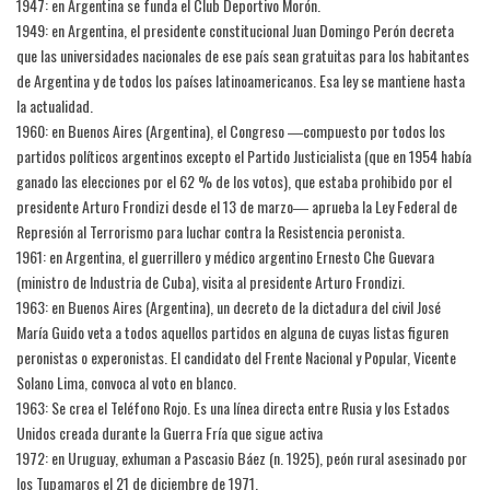
1947: en Argentina se funda el Club Deportivo Morón.
1949: en Argentina, el presidente constitucional Juan Domingo Perón decreta
que las universidades nacionales de ese país sean gratuitas para los habitantes
de Argentina y de todos los países latinoamericanos. Esa ley se mantiene hasta
la actualidad.
1960: en Buenos Aires (Argentina), el Congreso ―compuesto por todos los
partidos políticos argentinos excepto el Partido Justicialista (que en 1954 había
ganado las elecciones por el 62 % de los votos), que estaba prohibido por el
presidente Arturo Frondizi desde el 13 de marzo― aprueba la Ley Federal de
Represión al Terrorismo para luchar contra la Resistencia peronista.
1961: en Argentina, el guerrillero y médico argentino Ernesto Che Guevara
(ministro de Industria de Cuba), visita al presidente Arturo Frondizi.
1963: en Buenos Aires (Argentina), un decreto de la dictadura del civil José
María Guido veta a todos aquellos partidos en alguna de cuyas listas figuren
peronistas o experonistas. El candidato del Frente Nacional y Popular, Vicente
Solano Lima, convoca al voto en blanco.
1963: Se crea el Teléfono Rojo. Es una línea directa entre Rusia y los Estados
Unidos creada durante la Guerra Fría que sigue activa
1972: en Uruguay, exhuman a Pascasio Báez (n. 1925), peón rural asesinado por
los Tupamaros el 21 de diciembre de 1971.