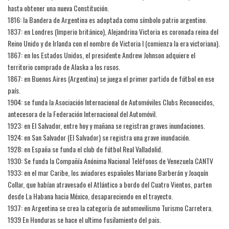
hasta obtener una nueva Constitución.
1816: la Bandera de Argentina es adoptada como símbolo patrio argentino.
1837: en Londres (Imperio británico), Alejandrina Victoria es coronada reina del
Reino Unido y de Irlanda con el nombre de Victoria I (comienza la era victoriana).
1867: en los Estados Unidos, el presidente Andrew Johnson adquiere el
territorio comprado de Alaska a los rusos.
1867: en Buenos Aires (Argentina) se juega el primer partido de fútbol en ese
país.
1904: se funda la Asociación Internacional de Automóviles Clubs Reconocidos,
antecesora de la Federación Internacional del Automóvil.
1923: en El Salvador, entre hoy y mañana se registran graves inundaciones.
1924: en San Salvador (El Salvador) se registra una grave inundación.
1928: en España se funda el club de fútbol Real Valladolid.
1930: Se funda la Compañía Anónima Nacional Teléfonos de Venezuela CANTV
1933: en el mar Caribe, los aviadores españoles Mariano Barberán y Joaquín
Collar, que habían atravesado el Atlántico a bordo del Cuatro Vientos, parten
desde La Habana hacia México, desapareciendo en el trayecto.
1937: en Argentina se crea la categoría de automovilismo Turismo Carretera.
1939 En Honduras se hace el ultimo fusilamiento del pais.