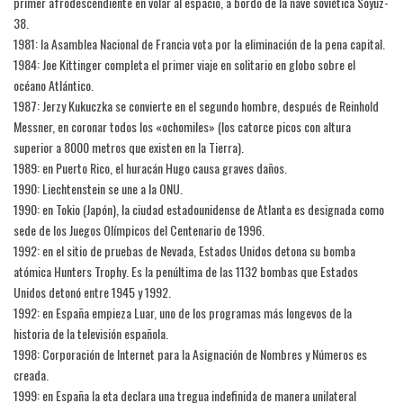
primer afrodescendiente en volar al espacio, a bordo de la nave soviética Soyuz-
38.
1981: la Asamblea Nacional de Francia vota por la eliminación de la pena capital.
1984: Joe Kittinger completa el primer viaje en solitario en globo sobre el
océano Atlántico.
1987: Jerzy Kukuczka se convierte en el segundo hombre, después de Reinhold
Messner, en coronar todos los «ochomiles» (los catorce picos con altura
superior a 8000 metros que existen en la Tierra).
1989: en Puerto Rico, el huracán Hugo causa graves daños.
1990: Liechtenstein se une a la ONU.
1990: en Tokio (Japón), la ciudad estadounidense de Atlanta es designada como
sede de los Juegos Olímpicos del Centenario de 1996.
1992: en el sitio de pruebas de Nevada, Estados Unidos detona su bomba
atómica Hunters Trophy. Es la penúltima de las 1132 bombas que Estados
Unidos detonó entre 1945 y 1992.
1992: en España empieza Luar, uno de los programas más longevos de la
historia de la televisión española.
1998: Corporación de Internet para la Asignación de Nombres y Números es
creada.
1999: en España la eta declara una tregua indefinida de manera unilateral