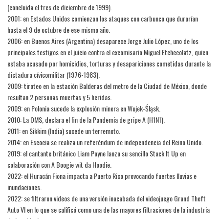
(concluida el tres de diciembre de 1999).
2001: en Estados Unidos comienzan los ataques con carbunco que durarían
hasta el 9 de octubre de ese mismo año.
2006: en Buenos Aires (Argentina) desaparece Jorge Julio López, uno de los
principales testigos en el juicio contra el excomisario Miguel Etchecolatz, quien
estaba acusado por homicidios, torturas y desapariciones cometidas durante la
dictadura cívicomilitar (1976-1983).
2009: tiroteo en la estación Balderas del metro de la Ciudad de México, donde
resultan 2 personas muertas y 5 heridas.
2009: en Polonia sucede la explosión minera en Wujek-Śląsk.
2010: La OMS, declara el fin de la Pandemia de gripe A (H1N1).
2011: en Sikkim (India) sucede un terremoto.
2014: en Escocia se realiza un referéndum de independencia del Reino Unido.
2019: el cantante británico Liam Payne lanza su sencillo Stack It Up en
colaboración con A Boogie wit da Hoodie.
2022: el Huracán Fiona impacta a Puerto Rico provocando fuertes lluvias e
inundaciones.
2022: se filtraron videos de una versión inacabada del videojuego Grand Theft
Auto VI en lo que se calificó como una de las mayores filtraciones de la industria