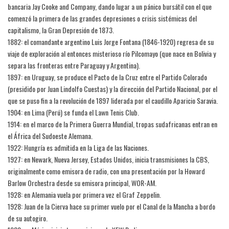
bancaria Jay Cooke and Company, dando lugar a un pánico bursátil con el que
comenzó la primera de las grandes depresiones o crisis sistémicas del
capitalismo, la Gran Depresión de 1873.
1882: el comandante argentino Luis Jorge Fontana (1846-1920) regresa de su
viaje de exploración al entonces misterioso río Pilcomayo (que nace en Bolivia y
separa las fronteras entre Paraguay y Argentina).
1897: en Uruguay, se produce el Pacto de la Cruz entre el Partido Colorado
(presidido por Juan Lindolfo Cuestas) y la dirección del Partido Nacional, por el
que se puso fin a la revolución de 1897 liderada por el caudillo Aparicio Saravia.
1904: en Lima (Perú) se funda el Lawn Tenis Club.
1914: en el marco de la Primera Guerra Mundial, tropas sudafricanas entran en
el África del Sudoeste Alemana.
1922: Hungría es admitida en la Liga de las Naciones.
1927: en Newark, Nueva Jersey, Estados Unidos, inicia transmisiones la CBS,
originalmente como emisora de radio, con una presentación por la Howard
Barlow Orchestra desde su emisora principal, WOR-AM.
1928: en Alemania vuela por primera vez el Graf Zeppelin.
1928: Juan de la Cierva hace su primer vuelo por el Canal de la Mancha a bordo
de su autogiro.