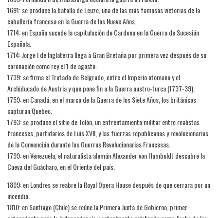
1691: se produce la batalla de Leuze, una de las más famosas victorias de la
caballería francesa en la Guerra de los Nueve Años.
1714: en España sucede la capitulación de Cardona en la Guerra de Sucesión
Española.
1714: Jorge I de Inglaterra llega a Gran Bretaña por primera vez después de su
coronación como rey el 1 de agosto.
1739: se firma el Tratado de Belgrado, entre el Imperio otomano y el
Archiducado de Austria y que pone fin a la Guerra austro-turca (1737-39).
1759: en Canadá, en el marco de la Guerra de los Siete Años, los británicos
capturan Quebec.
1793: se produce el sitio de Tolón, un enfrentamiento militar entre realistas
franceses, partidarios de Luis XVII, y las fuerzas republicanas y revolucionarias
de la Convención durante las Guerras Revolucionarias Francesas.
1799: en Venezuela, el naturalista alemán Alexander von Humboldt descubre la
Cueva del Guácharo, en el Oriente del país.
1809: en Londres se reabre la Royal Opera House después de que cerrara por un
incendio.
1810: en Santiago (Chile) se reúne la Primera Junta de Gobierno, primer