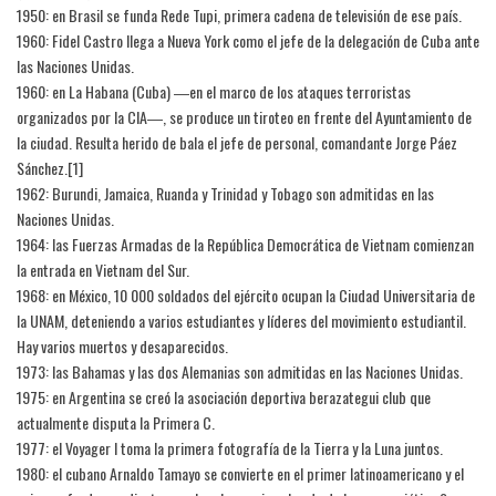
1950: en Brasil se funda Rede Tupi, primera cadena de televisión de ese país.
1960: Fidel Castro llega a Nueva York como el jefe de la delegación de Cuba ante
las Naciones Unidas.
1960: en La Habana (Cuba) ―en el marco de los ataques terroristas
organizados por la CIA―, se produce un tiroteo en frente del Ayuntamiento de
la ciudad. Resulta herido de bala el jefe de personal, comandante Jorge Páez
Sánchez.[1]​
1962: Burundi, Jamaica, Ruanda y Trinidad y Tobago son admitidas en las
Naciones Unidas.
1964: las Fuerzas Armadas de la República Democrática de Vietnam comienzan
la entrada en Vietnam del Sur.
1968: en México, 10 000 soldados del ejército ocupan la Ciudad Universitaria de
la UNAM, deteniendo a varios estudiantes y líderes del movimiento estudiantil.
Hay varios muertos y desaparecidos.
1973: las Bahamas y las dos Alemanias son admitidas en las Naciones Unidas.
1975: en Argentina se creó la asociación deportiva berazategui club que
actualmente disputa la Primera C.
1977: el Voyager I toma la primera fotografía de la Tierra y la Luna juntos.
1980: el cubano Arnaldo Tamayo se convierte en el primer latinoamericano y el