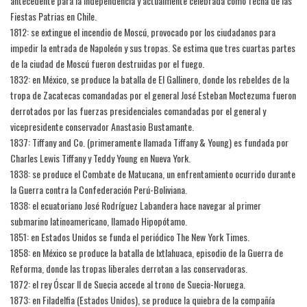
antecedente para la independencia y actualmente celebrada como fecha de las
Fiestas Patrias en Chile.
1812: se extingue el incendio de Moscú, provocado por los ciudadanos para
impedir la entrada de Napoleón y sus tropas. Se estima que tres cuartas partes
de la ciudad de Moscú fueron destruidas por el fuego.
1832: en México, se produce la batalla de El Gallinero, donde los rebeldes de la
tropa de Zacatecas comandadas por el general José Esteban Moctezuma fueron
derrotados por las fuerzas presidenciales comandadas por el general y
vicepresidente conservador Anastasio Bustamante.
1837: Tiffany and Co. (primeramente llamada Tiffany & Young) es fundada por
Charles Lewis Tiffany y Teddy Young en Nueva York.
1838: se produce el Combate de Matucana, un enfrentamiento ocurrido durante
la Guerra contra la Confederación Perú-Boliviana.
1838: el ecuatoriano José Rodríguez Labandera hace navegar al primer
submarino latinoamericano, llamado Hipopótamo.
1851: en Estados Unidos se funda el periódico The New York Times.
1858: en México se produce la batalla de Ixtlahuaca, episodio de la Guerra de
Reforma, donde las tropas liberales derrotan a las conservadoras.
1872: el rey Óscar II de Suecia accede al trono de Suecia-Noruega.
1873: en Filadelfia (Estados Unidos), se produce la quiebra de la compañía