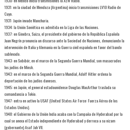
1930: en México inicia transmisiones la XEW Radio.
1931: en la ciudad de Mendoza (Argentina) inicia transmisiones LV10 Radio de
Cuyo.
1931: Japón invade Manchuria.
1934: la Unión Soviética es admitida en la Liga de las Naciones.
1937: en Ginebra, Suiza, el presidente del gobierno de la República Española
Juan Negrín pronuncia un discurso ante la Sociedad de Naciones, denunciando la
intervención de Italia y Alemania en la Guerra civil española en favor del bando
sublevado.
1943: en Sobibór, en el marco de la Segunda Guerra Mundial, son masacrados
los judíos de Minsk.
1943: en el marco de la Segunda Guerra Mundial, Adolf Hitler ordena la
deportación de los judíos daneses.
1945: en Japón, el general estadounidense Douglas MacArthur traslada su
comandancia a Tokio.
1947: entra en activo la USAF (United States Air Force: Fuerza Aérea de los
Estados Unidos).
1948: el Gobierno de la Unión India acaba con la Campaña de Hyderabad por la
cual se anexa el Estado independiente de Hyderabad y derroca a su nizam
(gobernante) Asaf Jah VII.