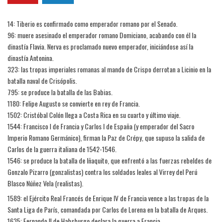
14: Tiberio es confirmado como emperador romano por el Senado.
96: muere asesinado el emperador romano Domiciano, acabando con él la
dinastía Flavia. Nerva es proclamado nuevo emperador, iniciándose así la
dinastía Antonina.
323: las tropas imperiales romanas al mando de Crispo derrotan a Licinio en la
batalla naval de Crisópolis.
795: se produce la batalla de las Babias.
1180: Felipe Augusto se convierte en rey de Francia.
1502: Cristóbal Colón llega a Costa Rica en su cuarto y último viaje.
1544: Francisco I de Francia y Carlos I de España (y emperador del Sacro
Imperio Romano Germánico), firman la Paz de Crépy, que supuso la salida de
Carlos de la guerra italiana de 1542-1546.
1546: se produce la batalla de Iñaquito, que enfrentó a las fuerzas rebeldes de
Gonzalo Pizarro (gonzalistas) contra los soldados leales al Virrey del Perú
Blasco Núñez Vela (realistas).
1589: el Ejército Real Francés de Enrique IV de Francia vence a las tropas de la
Santa Liga de París, comandada por Carlos de Lorena en la batalla de Arques.
1635: Fernando II de Habsburgo declara la guerra a Francia.