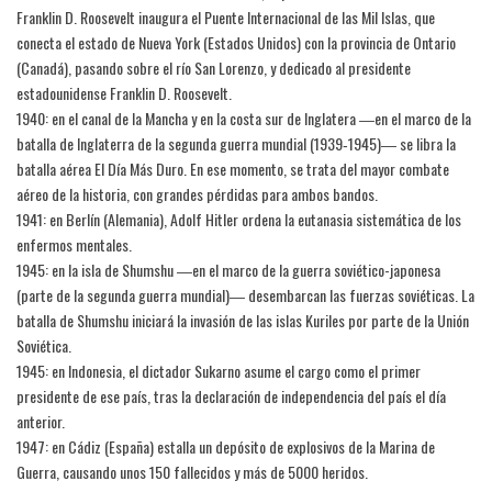
Franklin D. Roosevelt inaugura el Puente Internacional de las Mil Islas, que
conecta el estado de Nueva York (Estados Unidos) con la provincia de Ontario
(Canadá), pasando sobre el río San Lorenzo, y dedicado al presidente
estadounidense Franklin D. Roosevelt.
1940: en el canal de la Mancha y en la costa sur de Inglatera ―en el marco de la
batalla de Inglaterra de la segunda guerra mundial (1939‑1945)― se libra la
batalla aérea El Día Más Duro. En ese momento, se trata del mayor combate
aéreo de la historia, con grandes pérdidas para ambos bandos.
1941: en Berlín (Alemania), Adolf Hitler ordena la eutanasia sistemática de los
enfermos mentales.
1945: en la isla de Shumshu ―en el marco de la guerra soviético-japonesa
(parte de la segunda guerra mundial)― desembarcan las fuerzas soviéticas. La
batalla de Shumshu iniciará la invasión de las islas Kuriles por parte de la Unión
Soviética.
1945: en Indonesia, el dictador Sukarno asume el cargo como el primer
presidente de ese país, tras la declaración de independencia del país el día
anterior.
1947: en Cádiz (España) estalla un depósito de explosivos de la Marina de
Guerra, causando unos 150 fallecidos y más de 5000 heridos.