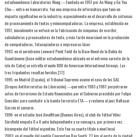
estadounidense Laboratorios Wang ―fundada en 1951 por An Wang y Ge Yao
Chu― entra en bancarrota. fue una empresa de informática que tuvo un
impacto significativo en la industria, especialmente en el desarrollo de sistemas
de procesamiento de textos y minicomputadoras. La empresa, establecida en
1951, inicialmente se enfocó en la fabricación de máquinas de escribir,
calculadoras y procesadores de texto, y más tarde incursionó en la producción
de computadoras, fotocopiadoras e impresoras láser.
1993: en el aeródromo Leeward Point Field de la Base Naval de la Bahía de
Guantánamo (base militar estadounidense ubicada en el extremo sureste de la
isla de Cuba) se estrella el vuelo 808 de American International Airways. Los
tres tripulantes resultan heridos.[17]​
1995: en Madrid (España), el Tribunal Supremo asume el caso de los GAL
(Grupos Antiterroristas de Liberación) ―que entre 1983 y 1987 perpetraron
actos de terrorismo de Estado financiados por el Gobierno presidido por Felipe
González para combatir a la banda terrorista ETA― y reclama al juez Baltasar
Garzón el sumario.
1996: en el estadio José Amalfitani (Buenos Aires), el club de fútbol Vélez
Sársfield empata 0 a 0 ante Independiente y se consagra, por primera vez,
bicampeón del fútbol argentino. Este fue su cuarto título a nivel local.
2003: en el muelle del pueblo Conception Bay South, 27 km al oeste de la ciudad