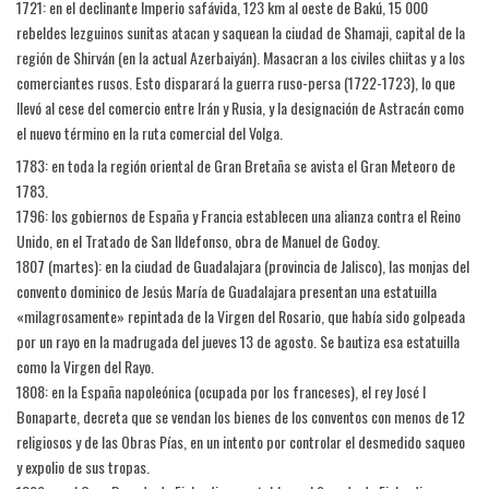
1721: en el declinante Imperio safávida, 123 km al oeste de Bakú, 15 000
rebeldes lezguinos sunitas atacan y saquean la ciudad de Shamaji, capital de la
región de Shirván (en la actual Azerbaiyán). Masacran a los civiles chiitas y a los
comerciantes rusos. Esto disparará la guerra ruso-persa (1722-1723), lo que
llevó al cese del comercio entre Irán y Rusia, y la designación de Astracán como
el nuevo término en la ruta comercial del Volga.
1783: en toda la región oriental de Gran Bretaña se avista el Gran Meteoro de
1783.
1796: los gobiernos de España y Francia establecen una alianza contra el Reino
Unido, en el Tratado de San Ildefonso, obra de Manuel de Godoy.
1807 (martes): en la ciudad de Guadalajara (provincia de Jalisco), las monjas del
convento dominico de Jesús María de Guadalajara presentan una estatuilla
«milagrosamente» repintada de la Virgen del Rosario, que había sido golpeada
por un rayo en la madrugada del jueves 13 de agosto. Se bautiza esa estatuilla
como la Virgen del Rayo.
1808: en la España napoleónica (ocupada por los franceses), el rey José I
Bonaparte, decreta que se vendan los bienes de los conventos con menos de 12
religiosos y de las Obras Pías, en un intento por controlar el desmedido saqueo
y expolio de sus tropas.