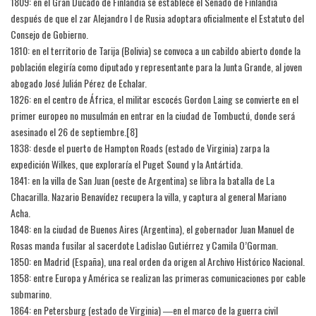
1809: en el Gran Ducado de Finlandia se establece el Senado de Finlandia
después de que el zar Alejandro I de Rusia adoptara oficialmente el Estatuto del
Consejo de Gobierno.
1810: en el territorio de Tarija (Bolivia) se convoca a un cabildo abierto donde la
población elegiría como diputado y representante para la Junta Grande, al joven
abogado José Julián Pérez de Echalar.
1826: en el centro de África, el militar escocés Gordon Laing se convierte en el
primer europeo no musulmán en entrar en la ciudad de Tombuctú, donde será
asesinado el 26 de septiembre.[8]​
1838: desde el puerto de Hampton Roads (estado de Virginia) zarpa la
expedición Wilkes, que exploraría el Puget Sound y la Antártida.
1841: en la villa de San Juan (oeste de Argentina) se libra la batalla de La
Chacarilla. Nazario Benavídez recupera la villa, y captura al general Mariano
Acha.
1848: en la ciudad de Buenos Aires (Argentina), el gobernador Juan Manuel de
Rosas manda fusilar al sacerdote Ladislao Gutiérrez y Camila O’Gorman.
1850: en Madrid (España), una real orden da origen al Archivo Histórico Nacional.
1858: entre Europa y América se realizan las primeras comunicaciones por cable
submarino.
1864: en Petersburg (estado de Virginia) ―en el marco de la guerra civil