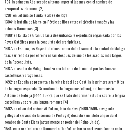
707: la princesa Abe accede al trono imperial japonés con el nombre de
«Emperatriz Genmei».[2]​
1201: en Letonia se funda la aldea de Riga.
1304: la batalla de Mons-en-Pévèle se libra entre el ejército francés y las
milicias flamencas.[3]​
1480: en la isla de Gran Canaria desembarca la expedición organizada por los
Reyes Católicos para la conquista del archipiélago.
1487: en España, los Reyes Católicos toman definitivamente la ciudad de Málaga
tras ser rendida por el reino nazarí después de uno de los asedios más largos
de la Reconquista.
1487: el asedio de Málaga finaliza con la toma de la ciudad por las fuerzas
castellanas y aragonesas.
1492: en España se presenta a la reina Isabel I de Castilla la primera gramática
de la lengua española (Gramática de la lengua castellana), del humanista
Antonio de Nebrija (1444‑1522), que se trató del primer estudio sobre la lengua
castellana y sobre una lengua romance.[4]​
1502: en el sur del océano Atlántico, João da Nova (1460‑1509; navegante
gallego al servicio de la corona de Portugal) descubre un islote al que da el
nombre de Santa Elena (actualmente en poder del Reino Unido).
1541: en la prefectura de Kumamoto (Japón), un barco portugués fondea en la