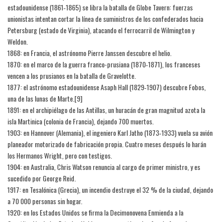
estadounidense (1861‑1865) se libra la batalla de Globe Tavern: fuerzas
unionistas intentan cortar la línea de suministros de los confederados hacia
Petersburg (estado de Virginia), atacando el ferrocarril de Wilmington y
Weldon.
1868: en Francia, el astrónomo Pierre Janssen descubre el helio.
1870: en el marco de la guerra franco-prusiana (1870‑1871), los franceses
vencen a los prusianos en la batalla de Gravelotte.
1877: el astrónomo estadounidense Asaph Hall (1829‑1907) descubre Fobos,
una de las lunas de Marte.[9]​
1891: en el archipiélago de las Antillas, un huracán de gran magnitud azota la
isla Martinica (colonia de Francia), dejando 700 muertos.
1903: en Hannover (Alemania), el ingeniero Karl Jatho (1873‑1933) vuela su avión
planeador motorizado de fabricación propia. Cuatro meses después lo harán
los Hermanos Wright, pero con testigos.
1904: en Australia, Chris Watson renuncia al cargo de primer ministro, y es
sucedido por George Reid.
1917: en Tesalónica (Grecia), un incendio destruye el 32 % de la ciudad, dejando
a 70 000 personas sin hogar.
1920: en los Estados Unidos se firma la Decimonovena Enmienda a la