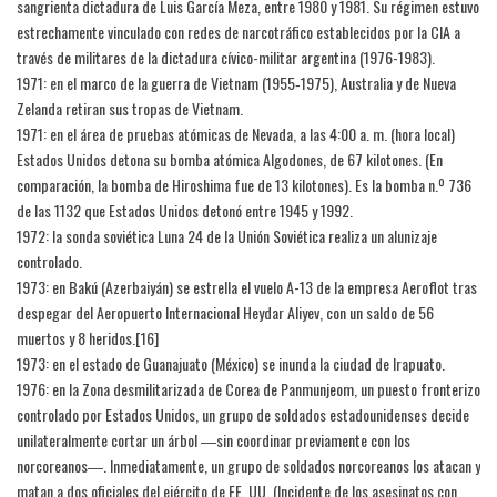
sangrienta dictadura de Luis García Meza, entre 1980 y 1981. Su régimen estuvo
estrechamente vinculado con redes de narcotráfico establecidos por la CIA a
través de militares de la dictadura cívico-militar argentina (1976-1983).
1971: en el marco de la guerra de Vietnam (1955‑1975), Australia y de Nueva
Zelanda retiran sus tropas de Vietnam.
1971: en el área de pruebas atómicas de Nevada, a las 4:00 a. m. (hora local)
Estados Unidos detona su bomba atómica Algodones, de 67 kilotones. (En
comparación, la bomba de Hiroshima fue de 13 kilotones). Es la bomba n.º 736
de las 1132 que Estados Unidos detonó entre 1945 y 1992.
1972: la sonda soviética Luna 24 de la Unión Soviética realiza un alunizaje
controlado.
1973: en Bakú (Azerbaiyán) se estrella el vuelo A-13 de la empresa Aeroflot tras
despegar del Aeropuerto Internacional Heydar Aliyev, con un saldo de 56
muertos y 8 heridos.[16]​
1973: en el estado de Guanajuato (México) se inunda la ciudad de Irapuato.
1976: en la Zona desmilitarizada de Corea de Panmunjeom, un puesto fronterizo
controlado por Estados Unidos, un grupo de soldados estadounidenses decide
unilateralmente cortar un árbol ―sin coordinar previamente con los
norcoreanos―. Inmediatamente, un grupo de soldados norcoreanos los atacan y
matan a dos oficiales del ejército de EE. UU. (Incidente de los asesinatos con