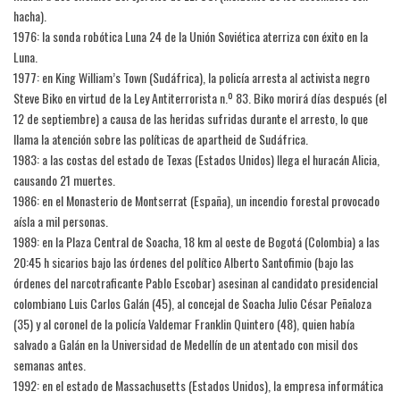
hacha).
1976: la sonda robótica Luna 24 de la Unión Soviética aterriza con éxito en la
Luna.
1977: en King William’s Town (Sudáfrica), la policía arresta al activista negro
Steve Biko en virtud de la Ley Antiterrorista n.º 83. Biko morirá días después (el
12 de septiembre) a causa de las heridas sufridas durante el arresto, lo que
llama la atención sobre las políticas de apartheid de Sudáfrica.
1983: a las costas del estado de Texas (Estados Unidos) llega el huracán Alicia,
causando 21 muertes.
1986: en el Monasterio de Montserrat (España), un incendio forestal provocado
aísla a mil personas.
1989: en la Plaza Central de Soacha, 18 km al oeste de Bogotá (Colombia) a las
20:45 h sicarios bajo las órdenes del político Alberto Santofimio (bajo las
órdenes del narcotraficante Pablo Escobar) asesinan al candidato presidencial
colombiano Luis Carlos Galán (45), al concejal de Soacha Julio César Peñaloza
(35) y al coronel de la policía Valdemar Franklin Quintero (48), quien había
salvado a Galán en la Universidad de Medellín de un atentado con misil dos
semanas antes.
1992: en el estado de Massachusetts (Estados Unidos), la empresa informática