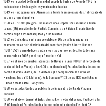
1949: en la ciudad de Kemi (Finlandia) sucede la huelga de Kemi de 1949: la
policía ataca a los huelguistas y mata a dos de ellos.
1949: en Herzogenaurach (Alemania) se funda la empresa Adidas, fabricante de
calzado y ropa deportiva.
1950: en Bruselas (Bélgica), los monárquicos leopoldistas asesinan a Julien
Lahaut (65), presidente del Partido Comunista de Bélgica. El periódico del
partido culpa a los monárquicos y a los rexistas.
1952: en Chile, desde este año se celebra el Día de la Solidaridad, en
conmemoración del fallecimiento del sacerdote jesuita Alberto Hurtado
(1901‑1952), quien dedicó su vida a los más desfavorecidos. Hurtado será
canonizado en 2005 por el papa Benedicto XVI.
1957: en el área de pruebas atómicas de Nevada (a unos 100 km al noroeste de
la ciudad de Las Vegas), a las 4:00 a. m. (hora local) Estados Unidos detona su
bomba atómica Shasta, de 17 kilotones. (En comparación, la bomba de
Hiroshima fue de 13 kilotones). Es la bomba n.º 103 de las 1132 que Estados
Unidos detonó entre 1945 y 1992.
1958: en Estados Unidos se publica la polémica obra Lolita, de Vladimir
Nabokov.
1958: en el atolón Enewetak (islas Marshall, en medio del océano Pacífico), a las
15:00 hora local Estados Unidos detona su bomba atómica Fig, de 0,02