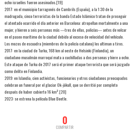
ocho israelíes fueron asesinados.[19]​
2017: en el municipio tarragonés de Cambrils (España), a la 1:30 de la
madrugada, cinco terroristas de la banda Estado Islámico tratan de proseguir
el atentado ocurrido el día anterior en Barcelona: atropellan mortalmente a una
mujer, y hieren a seis personas más ―tres de ellas, policías― antes de volcar
en el paseo marítimo de la ciudad debido al exceso de velocidad del vehículo.
Los mozos de escuadra (miembros de la policía catalana) los ultiman a tiros.
2017: en la ciudad de Turku, 168 km al oeste de Helsinki (Finlandia), un
ciudadano musulmán marroquí mata a cuchilladas a dos personas y hiere a ocho.
Este ataque de Turku de 2017 será el primer ataque terrorista que será juzgado
como delito en Finlandia.
2019: en Islandia, cien activistas, funcionarios y otros ciudadanos preocupados
celebran un funeral por el glaciar Ok‑jökull, que se derritió por completo
después de haber cubierto 16 km².[20]​
2023: se estrena la película Blue Beetle.
0
COMPARTIR