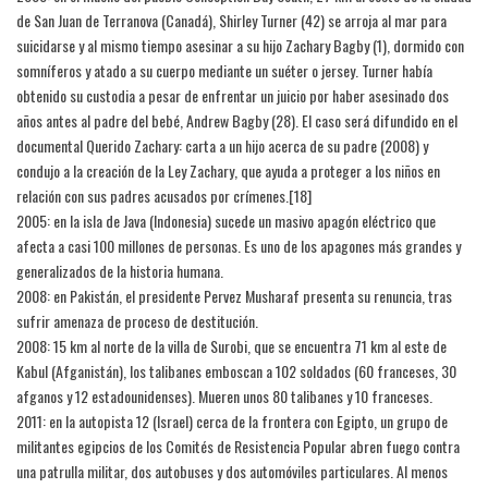
de San Juan de Terranova (Canadá), Shirley Turner (42) se arroja al mar para
suicidarse y al mismo tiempo asesinar a su hijo Zachary Bagby (1), dormido con
somníferos y atado a su cuerpo mediante un suéter o jersey. Turner había
obtenido su custodia a pesar de enfrentar un juicio por haber asesinado dos
años antes al padre del bebé, Andrew Bagby (28). El caso será difundido en el
documental Querido Zachary: carta a un hijo acerca de su padre (2008) y
condujo a la creación de la Ley Zachary, que ayuda a proteger a los niños en
relación con sus padres acusados por crímenes.[18]​
2005: en la isla de Java (Indonesia) sucede un masivo apagón eléctrico que
afecta a casi 100 millones de personas. Es uno de los apagones más grandes y
generalizados de la historia humana.
2008: en Pakistán, el presidente Pervez Musharaf presenta su renuncia, tras
sufrir amenaza de proceso de destitución.
2008: 15 km al norte de la villa de Surobi, que se encuentra 71 km al este de
Kabul (Afganistán), los talibanes emboscan a 102 soldados (60 franceses, 30
afganos y 12 estadounidenses). Mueren unos 80 talibanes y 10 franceses.
2011: en la autopista 12 (Israel) cerca de la frontera con Egipto, un grupo de
militantes egipcios de los Comités de Resistencia Popular abren fuego contra
una patrulla militar, dos autobuses y dos automóviles particulares. Al menos