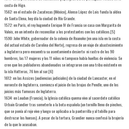
costa de Higo.
1562: en el estado de Zacatecas (México), Alonso López de Lois funda la aldea
de Santa Elena, hoy día la ciudad de Río Grande.
1572: en París, el rey hugonote Enrique IV de Francia se casa con Margarita de
Valois, en un intento de reconciliar a los protestantes con los católicos.[5]​
1590: John White, gobernador de la colonia de Roanoke (en una isla en la costa
del actual estado de Carolina del Norte), regresa de un viaje de abastecimiento
a Inglaterra pero encuentra su asentamiento desierto: ni rastro de los 90
hombres, las 17 mujeres y los 11 niños ni tampoco había huellas de violencia. Se
cree que los pobladores abandonados se integraron con una tribu existente en
la isla Hatteras, 76 km al sur.[6]​
1612: en las Assizes (audiencias judiciales) de la ciudad de Lancaster, en el
noroeste de Inglaterra, comienza el juicio de las brujas de Pendle, uno de los
juicios más famosos de Inglaterra.
1634: en Loudun (Francia), la Iglesia católica quema vivo al sacerdote católico
Urbain Grandier tras someterlo a la bota española (un tornillo lleno de pinchos,
que se ponía al rojo vivo y luego se aplicaba a la pantorrilla y al tobillo para
destrozar los huesos). A pesar de la tortura, Grandier nunca confesó la brujería
de la que lo acusaban.