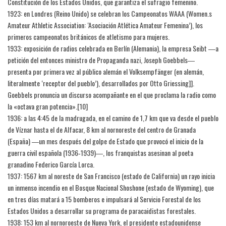
Constitución de los Estados Unidos, que garantiza el sufragio femenino.
1923: en Londres (Reino Unido) se celebran los Campeonatos WAAA (Women.s
Amateur Athletic Association: ‘Asociación Atlética Amateur Femenina’), los
primeros campeonatos británicos de atletismo para mujeres.
1933: exposición de radios celebrada en Berlín (Alemania), la empresa Seibt ―a
petición del entonces ministro de Propaganda nazi, Joseph Goebbels―
presenta por primera vez al público alemán el Volksempfänger (en alemán,
literalmente ‘receptor del pueblo’), desarrollados por Otto Griessing]].
Goebbels pronuncia un discurso acompañante en el que proclama la radio como
la «octava gran potencia».[10]​
1936: a las 4:45 de la madrugada, en el camino de 1,7 km que va desde el pueblo
de Víznar hasta el de Alfacar, 8 km al nornoreste del centro de Granada
(España) ―un mes después del golpe de Estado que provocó el inicio de la
guerra civil española (1936‑1939)―, los franquistas asesinan al poeta
granadino Federico García Lorca.
1937: 1567 km al noreste de San Francisco (estado de California) un rayo inicia
un inmenso incendio en el Bosque Nacional Shoshone (estado de Wyoming), que
en tres días matará a 15 bomberos e impulsará al Servicio Forestal de los
Estados Unidos a desarrollar su programa de paracaidistas forestales.
1938: 153 km al nornoroeste de Nueva York, el presidente estadounidense