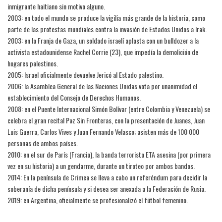
inmigrante haitiano sin motivo alguno.
2003: en todo el mundo se produce la vigilia más grande de la historia, como
parte de las protestas mundiales contra la invasión de Estados Unidos a Irak.
2003: en la Franja de Gaza, un soldado israelí aplasta con un bulldozer a la
activista estadounidense Rachel Corrie (23), que impedía la demolición de
hogares palestinos.
2005: Israel oficialmente devuelve Jericó al Estado palestino.
2006: la Asamblea General de las Naciones Unidas vota por unanimidad el
establecimiento del Consejo de Derechos Humanos.
2008: en el Puente Internacional Simón Bolívar (entre Colombia y Venezuela) se
celebra el gran recital Paz Sin Fronteras, con la presentación de Juanes, Juan
Luis Guerra, Carlos Vives y Juan Fernando Velasco; asisten más de 100 000
personas de ambos países.
2010: en el sur de París (Francia), la banda terrorista ETA asesina (por primera
vez en su historia) a un gendarme, durante un tiroteo por ambos bandos.
2014: En la península de Crimea se lleva a cabo un referéndum para decidir la
soberanía de dicha península y si desea ser anexada a la Federación de Rusia.
2019: en Argentina, oficialmente se profesionalizó el fútbol femenino.