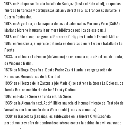
1812: en Badajoz se libra la batalla de Badajoz (hasta el 6 de abril), en que las
fuerzas británicas y portuguesas sitian y derrotan a los franceses durante la
Guerra Peninsular.
1812: en Argentina, en la esquina de las actuales calles Moreno y Perú (CABA),
Mariano Moreno inaugura la primera biblioteca pública de ese país.1​
1817: en Chile el capitán general Bernardo O’Higgins funda la Escuela Militar.
1818: en Venezuela, el ejército patriota es derrotado en la tercera batalla de La
Puerta.
1833: en el Teatro La Fenice (de Venecia) se estrena la ópera Beatrice di Tenda,
de Vincenzo Bellini.
1878: en Málaga, España el Beato Padre Zegri funda la congregación de
Hermanas Mercedarias de la Caridad.
1895: en el Teatro de la Zarzuela (de Madrid) se estrena la ópera La Dolores, de
Tomás Bretón con libreto de José Feliú y Codina.
1916: en Pola de Siero se funda el Club Siero.
1935: en la Alemania nazi, Adolf Hitler anuncia el incumplimiento del Tratado de
Versalles con la creación de la Wehrmacht (fuerzas armadas).
1938: en Barcelona (España), los sublevados en la Guerra Civil Española
perpetran tres días de bombardeos aéreos contra la población civil, causando