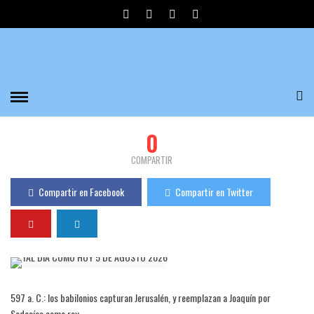
TAL DÍA COMO HOY 16 DE MARZO 2022
Divulgadores del Misterio
475 Visualizaciones
0
PUBLICADO EL 16/03/2022
0
COMPARTIR
Compartir en Facebook
Compartir en Twitter
597 a. C.: los babilonios capturan Jerusalén, y reemplazan a Joaquín por
Sedecías como rey.