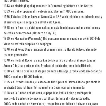
más de mil muertos.
1943: en Madrid (España) comienza la Primera Legislatura de las Cortes.
1963: en Bali erupciona el monte Agung. Mueren 11 000 personas.
1966: Estados Unidos lanza el Gemini 8, el 12.º vuelo tripulado estadounidense y
el primero que se acopla con el vehículo Agena.
1968: en la Guerra de Vietnam, soldados estadounidenses matan a centenares
de civiles desarmados (Masacre de My Lai).
1969: en Maracaibo (Venezuela) 155 personas mueren cuando un avión DC-9 de
Viasa se estrella después de despegar.
1976: en el Reino Unido renuncia el primer ministro Harold Wilson, alegando
razones personales.
1978: en Portsall Rocks, a cinco km de la costa de Bretaña, el supertanque
Amoco Cádiz se parte en dos. Produce el quinto derrame de la Historia.
1988: en Irak se produce el ataque químico a Halabja, produciendo alrededor de
7000 muertos y 10 000 heridos.
1995: en Estados Unidos, el estado de Misisipi es el último Estado que abole la
esclavitud tras ratificar formalmente la Decimotercera Enmienda.
1998: en la Ciudad del Vaticano, el papa Juan Pablo II pide perdón por la
inactividad y silencio de muchos católicos durante el Holocausto judío.
2000: en la ciudad de Nueva York, tres policías acribillan a balazos a un joven