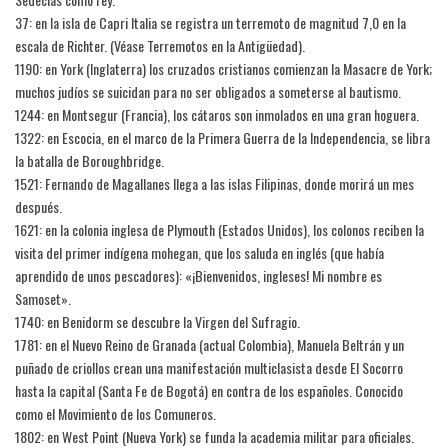
37: en la isla de Capri Italia se registra un terremoto de magnitud 7,0 en la
escala de Richter. (Véase Terremotos en la Antigüedad).
1190: en York (Inglaterra) los cruzados cristianos comienzan la Masacre de York;
muchos judíos se suicidan para no ser obligados a someterse al bautismo.
1244: en Montsegur (Francia), los cátaros son inmolados en una gran hoguera.
1322: en Escocia, en el marco de la Primera Guerra de la Independencia, se libra
la batalla de Boroughbridge.
1521: Fernando de Magallanes llega a las islas Filipinas, donde morirá un mes
después.
1621: en la colonia inglesa de Plymouth (Estados Unidos), los colonos reciben la
visita del primer indígena mohegan, que los saluda en inglés (que había
aprendido de unos pescadores): «¡Bienvenidos, ingleses! Mi nombre es
Samoset».
1740: en Benidorm se descubre la Virgen del Sufragio.
1781: en el Nuevo Reino de Granada (actual Colombia), Manuela Beltrán y un
puñado de criollos crean una manifestación multiclasista desde El Socorro
hasta la capital (Santa Fe de Bogotá) en contra de los españoles. Conocido
como el Movimiento de los Comuneros.
1802: en West Point (Nueva York) se funda la academia militar para oficiales.