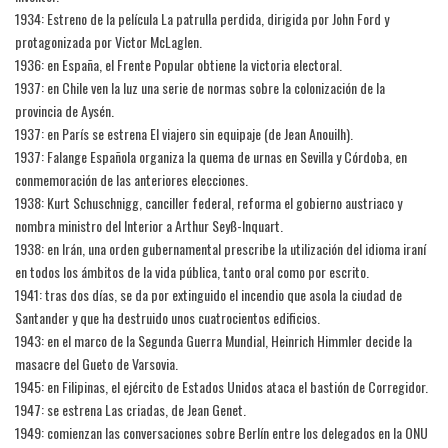
1934: Estreno de la película La patrulla perdida, dirigida por John Ford y
protagonizada por Victor McLaglen.
1936: en España, el Frente Popular obtiene la victoria electoral.
1937: en Chile ven la luz una serie de normas sobre la colonización de la
provincia de Aysén.
1937: en París se estrena El viajero sin equipaje (de Jean Anouilh).
1937: Falange Española organiza la quema de urnas en Sevilla y Córdoba, en
conmemoración de las anteriores elecciones.
1938: Kurt Schuschnigg, canciller federal, reforma el gobierno austriaco y
nombra ministro del Interior a Arthur Seyß-Inquart.
1938: en Irán, una orden gubernamental prescribe la utilización del idioma iraní
en todos los ámbitos de la vida pública, tanto oral como por escrito.
1941: tras dos días, se da por extinguido el incendio que asola la ciudad de
Santander y que ha destruido unos cuatrocientos edificios.
1943: en el marco de la Segunda Guerra Mundial, Heinrich Himmler decide la
masacre del Gueto de Varsovia.
1945: en Filipinas, el ejército de Estados Unidos ataca el bastión de Corregidor.
1947: se estrena Las criadas, de Jean Genet.
1949: comienzan las conversaciones sobre Berlín entre los delegados en la ONU