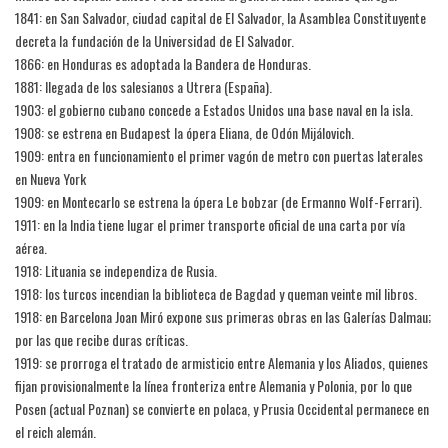
1841: en San Salvador, ciudad capital de El Salvador, la Asamblea Constituyente
decreta la fundación de la Universidad de El Salvador.
1866: en Honduras es adoptada la Bandera de Honduras.
1881: llegada de los salesianos a Utrera (España).
1903: el gobierno cubano concede a Estados Unidos una base naval en la isla.
1908: se estrena en Budapest la ópera Eliana, de Odón Mijálovich.
1909: entra en funcionamiento el primer vagón de metro con puertas laterales
en Nueva York
1909: en Montecarlo se estrena la ópera Le bobzar (de Ermanno Wolf-Ferrari).
1911: en la India tiene lugar el primer transporte oficial de una carta por vía
aérea.
1918: Lituania se independiza de Rusia.
1918: los turcos incendian la biblioteca de Bagdad y queman veinte mil libros.
1918: en Barcelona Joan Miró expone sus primeras obras en las Galerías Dalmau;
por las que recibe duras críticas.
1919: se prorroga el tratado de armisticio entre Alemania y los Aliados, quienes
fijan provisionalmente la línea fronteriza entre Alemania y Polonia, por lo que
Posen (actual Poznan) se convierte en polaca, y Prusia Occidental permanece en
el reich alemán.