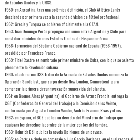
de Estados Unidos y la URSS.
1950: en Argentina, tras una polémica definición, el Club Atlético Lanús
desciende por primera vez a la segunda división de fútbol profesional.
1952: Grecia y Turquía se adhieren oficialmente a la OTAN.
1953: Juan Domingo Perón propugna una unión entre Argentina y Chile para
constituir el núcleo de unos Estados Unidos de Hispanoamérica.
1956: formación del Séptimo Gobierno nacional de España (1956-1957),
presidido por Francisco Franco.
1959: Fidel Castro es nombrado primer ministro de Cuba, con lo que se asienta
plenamente la Revolución cubana.
1960: el submarino USS Triton de la Armada de Estados Unidos comienza la
Operación Sandblast, que zarpa desde New London, Connecticut, para
comenzar la primera circunnavegación sumergida del planeta.
1961: en Buenos Aires (Argentina), el Gobierno de Arturo Frondizi entrega la
CGT (Confederación General del Trabajo) a la Comisión de los Veinte,
conformada por Augusto Timoteo Vandor, Andrés Framini, Rivas y otros.
1962: en España, el BOE publica un decreto del Ministerio de Trabajo que
equipara los derechos laborales de la mujer con los del hombre.
1963: Heinrich Böll publica la novela Opiniones de un payaso.
1965: en París se rinde un homenaje a Luis García Berlanga, en el cual recoge el