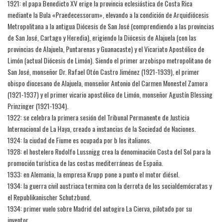
1921: el papa Benedicto XV erige la provincia eclesiástica de Costa Rica
mediante la Bula «Praedecessorum», elevando a la condición de Arquidiócesis
Metropolitana a la antigua Diócesis de San José (comprendiendo a las provincias
de San José, Cartago y Heredia), erigiendo la Diócesis de Alajuela (con las
provincias de Alajuela, Puntarenas y Guanacaste) y el Vicariato Apostólico de
Limón (actual Diócesis de Limón). Siendo el primer arzobispo metropolitano de
San José, monseñor Dr. Rafael Otón Castro Jiménez (1921-1939), el primer
obispo diocesano de Alajuela, monseñor Antonio del Carmen Monestel Zamora
(1921-1937) y el primer vicario apostólico de Limón, monseñor Agustín Blessing
Prinzinger (1921-1934).
1922: se celebra la primera sesión del Tribunal Permanente de Justicia
Internacional de La Haya, creado a instancias de la Sociedad de Naciones.
1924: la ciudad de Fiume es ocupada por b los italianos.
1928: el hostelero Rodolfo Lussnigg crea la denominación Costa del Sol para la
promoción turística de las costas mediterráneas de España.
1933: en Alemania, la empresa Krupp pone a punto el motor diésel.
1934: la guerra civil austriaca termina con la derrota de los socialdemócratas y
el Republikanischer Schutzbund.
1934: primer vuelo sobre Madrid del autogiro La Cierva, pilotado por su
inventor.