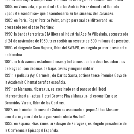
1989: en Venezuela, el presidente Carlos Andrés Pérez decreta el llamado
«paquete económico» que desembocaría en los sucesos del Caracazo.
1989: en París, Roger Patrice Pelat, amigo personal de Mitterrand, es
procesado por el caso Pechiney.
1990: la banda terrorista ETA libera al industrial Adolfo Villoslada, secuestrado
el 24 de noviembre de 1989, tras recibir un rescate de 300 millones de pesetas.
1990: el dirigente Sam Nujoma, líder del SWAPO, es elegido primer presidente
de Namibia.
1991: en Irak aviones estadounidenses y británicos bombardean los suburbios
de Bagdad, con decenas de bajas civiles y ninguna militar.
1991: la película ¡Ay, Carmela!, de Carlos Saura, obtiene trece Premios Goya de
la Academia Cinematográfica española.
1991: en Managua, Nicaragua, es asesinado en el parque del Hotel
Intercontinental -actual Hotel Crowne Plaza Managua- el coronel Enrique
Bermúdez Varela, líder de los Contras.
1992: en la ciudad libanesa de Sidón es asesinado el jeque Abbas Mussawi,
secretario general de la organización chiita Hezbolá.
1993: en España, Elías Yanes, arzobispo de Zaragoza, es elegido presidente de
la Conferencia Episcopal Española.