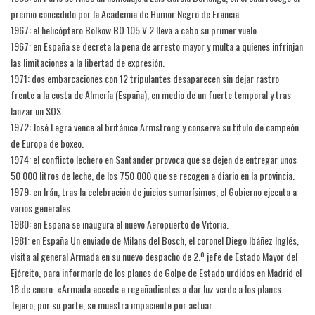
premio concedido por la Academia de Humor Negro de Francia.
1967: el helicóptero Bölkow BO 105 V 2 lleva a cabo su primer vuelo.
1967: en España se decreta la pena de arresto mayor y multa a quienes infrinjan
las limitaciones a la libertad de expresión.
1971: dos embarcaciones con 12 tripulantes desaparecen sin dejar rastro
frente a la costa de Almería (España), en medio de un fuerte temporal y tras
lanzar un SOS.
1972: José Legrá vence al británico Armstrong y conserva su título de campeón
de Europa de boxeo.
1974: el conflicto lechero en Santander provoca que se dejen de entregar unos
50 000 litros de leche, de los 750 000 que se recogen a diario en la provincia.
1979: en Irán, tras la celebración de juicios sumarísimos, el Gobierno ejecuta a
varios generales.
1980: en España se inaugura el nuevo Aeropuerto de Vitoria.
1981: en España Un enviado de Milans del Bosch, el coronel Diego Ibáñez Inglés,
visita al general Armada en su nuevo despacho de 2.º jefe de Estado Mayor del
Ejército, para informarle de los planes de Golpe de Estado urdidos en Madrid el
18 de enero. «Armada accede a regañadientes a dar luz verde a los planes.
Tejero, por su parte, se muestra impaciente por actuar.