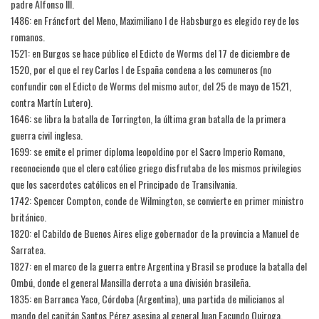
padre Alfonso III.
1486: en Fráncfort del Meno, Maximiliano I de Habsburgo es elegido rey de los
romanos.
1521: en Burgos se hace público el Edicto de Worms del 17 de diciembre de
1520, por el que el rey Carlos I de España condena a los comuneros (no
confundir con el Edicto de Worms del mismo autor, del 25 de mayo de 1521,
contra Martín Lutero).
1646: se libra la batalla de Torrington, la última gran batalla de la primera
guerra civil inglesa.
1699: se emite el primer diploma leopoldino por el Sacro Imperio Romano,
reconociendo que el clero católico griego disfrutaba de los mismos privilegios
que los sacerdotes católicos en el Principado de Transilvania.
1742: Spencer Compton, conde de Wilmington, se convierte en primer ministro
británico.
1820: el Cabildo de Buenos Aires elige gobernador de la provincia a Manuel de
Sarratea.
1827: en el marco de la guerra entre Argentina y Brasil se produce la batalla del
Ombú, donde el general Mansilla derrota a una división brasileña.
1835: en Barranca Yaco, Córdoba (Argentina), una partida de milicianos al
mando del capitán Santos Pérez asesina al general Juan Facundo Quiroga.