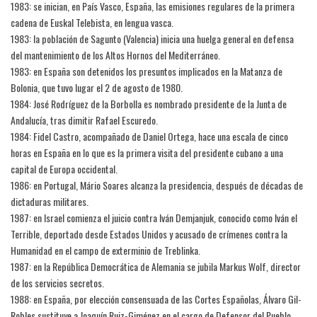
1983: se inician, en País Vasco, España, las emisiones regulares de la primera
cadena de Euskal Telebista, en lengua vasca.
1983: la población de Sagunto (Valencia) inicia una huelga general en defensa
del mantenimiento de los Altos Hornos del Mediterráneo.
1983: en España son detenidos los presuntos implicados en la Matanza de
Bolonia, que tuvo lugar el 2 de agosto de 1980.
1984: José Rodríguez de la Borbolla es nombrado presidente de la Junta de
Andalucía, tras dimitir Rafael Escuredo.
1984: Fidel Castro, acompañado de Daniel Ortega, hace una escala de cinco
horas en España en lo que es la primera visita del presidente cubano a una
capital de Europa occidental.
1986: en Portugal, Mário Soares alcanza la presidencia, después de décadas de
dictaduras militares.
1987: en Israel comienza el juicio contra Iván Demjanjuk, conocido como Iván el
Terrible, deportado desde Estados Unidos y acusado de crímenes contra la
Humanidad en el campo de exterminio de Treblinka.
1987: en la República Democrática de Alemania se jubila Markus Wolf, director
de los servicios secretos.
1988: en España, por elección consensuada de las Cortes Españolas, Álvaro Gil-
Robles sustituye a Joaquín Ruiz-Giménez en el cargo de Defensor del Pueblo.