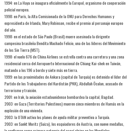
1994: en La Haya se inaugura oficialmente la Europol, organismo de cooperación
policial europea.
1998: en París, la Alta Comisionada de la ONU para Derechos Humanos y
expresidenta de Irlanda, Mary Robinson, recibe el premio al personaje europeo
del año.
1998: en el estado de São Paulo (Brasil) muere asesinada la dirigente
campesina brasileña Bendita Machado Felicio, una de las líderes del Movimiento
de los Sin Tierra (MST).
1998: el vuelo 676 de China Airlines se estrella contra una carretera y una zona
residencial cerca del Aeropuerto Internacional de Chiang Kai-shek en Taiwán,
matando a los 196 a bordo y siete más en tierra.
1999: en las proximidades de Ankara (capital de Turquía) es detenido el líder del
Partido de los Trabajadores del Kurdistán (PKK), Abdullah Öcalan, acusado de
terrorismo y traición.
2001: en Irak, la aviación estadounidense bombardea la capital, Bagdad.
2003: en Gaza (Territorios Palestinos) mueren cinco miembros de Hamás en la
explosión de una vivienda.
2003: la OTAN activa los planes de ayuda militar preventiva a Turquía.
2003: en Sankt Moritz (Suiza), los esquiadores de Austria, con nueve medallas,
la confirman como primera potencia del esquí alpino en los Mundiales.