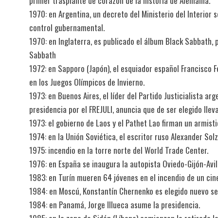
primer trasplante de corazón de la historia de Alemania.
1970: en Argentina, un decreto del Ministerio del Interior 
control gubernamental.
1970: en Inglaterra, es publicado el álbum Black Sabbath, 
Sabbath
1972: en Sapporo (Japón), el esquiador español Francisco 
en los Juegos Olímpicos de Invierno.
1973: en Buenos Aires, el líder del Partido Justicialista 
presidencia por el FREJULI, anuncia que de ser elegido lle
1973: el gobierno de Laos y el Pathet Lao firman un armisti
1974: en la Unión Soviética, el escritor ruso Alexander Sol
1975: incendio en la torre norte del World Trade Center.
1976: en España se inaugura la autopista Oviedo-Gijón-Avil
1983: en Turín mueren 64 jóvenes en el incendio de un cin
1984: en Moscú, Konstantín Chernenko es elegido nuevo sec
1984: en Panamá, Jorge Illueca asume la presidencia.