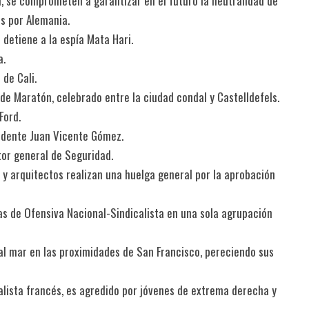
l, se comprometen a garantizar en el futuro la neutralidad de
os por Alemania.
e detiene a la espía Mata Hari.
a.
 de Cali.
de Maratón, celebrado entre la ciudad condal y Castelldefels.
Ford.
idente Juan Vicente Gómez.
tor general de Seguridad.
 y arquitectos realizan una huelga general por la aprobación
tas de Ofensiva Nacional-Sindicalista en una sola agrupación
 al mar en las proximidades de San Francisco, pereciendo sus
lista francés, es agredido por jóvenes de extrema derecha y