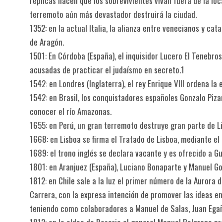
réplicas hacen que los sobrevivientes vivan fuera de la lo
terremoto aún más devastador destruirá la ciudad.
1352: en la actual Italia, la alianza entre venecianos y c
de Aragón.
1501: En Córdoba (España), el inquisidor Lucero El Tenebro
acusadas de practicar el judaísmo en secreto.1​
1542: en Londres (Inglaterra), el rey Enrique VIII ordena l
1542: en Brasil, los conquistadores españoles Gonzalo Piza
conocer el río Amazonas.
1655: en Perú, un gran terremoto destruye gran parte de Li
1668: en Lisboa se firma el Tratado de Lisboa, mediante e
1689: el trono inglés se declara vacante y es ofrecido a Gu
1801: en Aranjuez (España), Luciano Bonaparte y Manuel Go
1812: en Chile sale a la luz el primer número de la Aurora 
Carrera, con la expresa intención de promover las ideas e
teniendo como colaboradores a Manuel de Salas, Juan Egaña