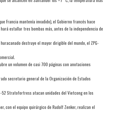
a que se alcancen en Santander los –7 °C, la temperatura más
 que Francia mantenía invadido), el Gobierno francés hace
 hará estallar tres bombas más, antes de la independencia de
huracanado destruye el mayor dirigible del mundo, el ZPG-
omercial.
scubre un volumen de casi 700 páginas con anotaciones
rado secretario general de la Organización de Estados
52 Stratofortress atacan unidades del Vietcong en los
er, con el equipo quirúrgico de Rudolf Zenker, realizan el