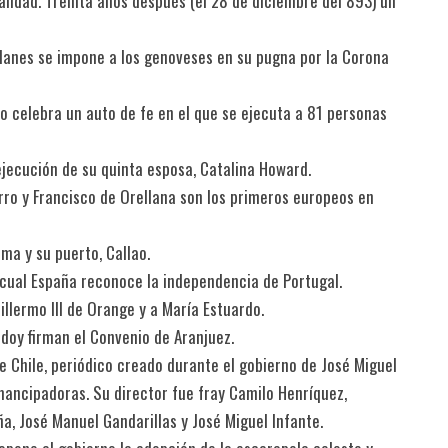
calidad. Treinta años después (el 28 de diciembre del 893) un
atalanes se impone a los genoveses en su pugna por la Corona
so celebra un auto de fe en el que se ejecuta a 81 personas
a ejecución de su quinta esposa, Catalina Howard.
rro y Francisco de Orellana son los primeros europeos en
ma y su puerto, Callao.
l cual España reconoce la independencia de Portugal.
illermo III de Orange y a María Estuardo.
doy firman el Convenio de Aranjuez.
de Chile, periódico creado durante el gobierno de José Miguel
mancipadoras. Su director fue fray Camilo Henríquez,
, José Manuel Gandarillas y José Miguel Infante.