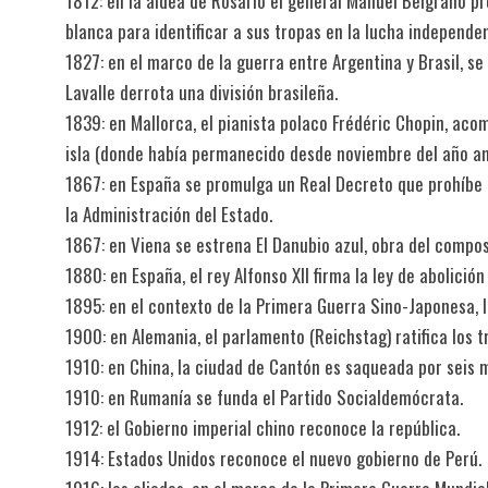
1812: en la aldea de Rosario el general Manuel Belgrano pr
blanca para identificar a sus tropas en la lucha independen
1827: en el marco de la guerra entre Argentina y Brasil, se
Lavalle derrota una división brasileña.
1839: en Mallorca, el pianista polaco Frédéric Chopin, ac
isla (donde había permanecido desde noviembre del año an
1867: en España se promulga un Real Decreto que prohíbe 
la Administración del Estado.
1867: en Viena se estrena El Danubio azul, obra del compo
1880: en España, el rey Alfonso XII firma la ley de abolición
1895: en el contexto de la Primera Guerra Sino-Japonesa, lo
1900: en Alemania, el parlamento (Reichstag) ratifica los t
1910: en China, la ciudad de Cantón es saqueada por seis mi
1910: en Rumanía se funda el Partido Socialdemócrata.
1912: el Gobierno imperial chino reconoce la república.
1914: Estados Unidos reconoce el nuevo gobierno de Perú.