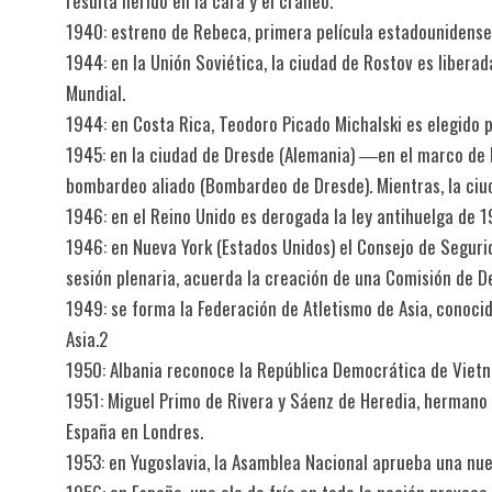
resulta herido en la cara y el cráneo.
1940: estreno de Rebeca, primera película estadounidense
1944: en la Unión Soviética, la ciudad de Rostov es liber
Mundial.
1944: en Costa Rica, Teodoro Picado Michalski es elegido 
1945: en la ciudad de Dresde (Alemania) ―en el marco de
bombardeo aliado (Bombardeo de Dresde). Mientras, la ciud
1946: en el Reino Unido es derogada la ley antihuelga de 1
1946: en Nueva York (Estados Unidos) el Consejo de Segur
sesión plenaria, acuerda la creación de una Comisión de 
1949: se forma la Federación de Atletismo de Asia, conoc
Asia.2​
1950: Albania reconoce la República Democrática de Vietna
1951: Miguel Primo de Rivera y Sáenz de Heredia, hermano
España en Londres.
1953: en Yugoslavia, la Asamblea Nacional aprueba una nue