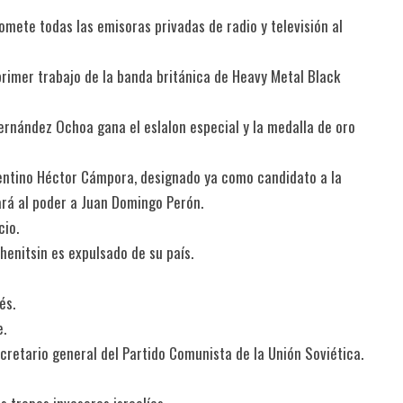
somete todas las emisoras privadas de radio y televisión al
primer trabajo de la banda británica de Heavy Metal Black
Fernández Ochoa gana el eslalon especial y la medalla de oro
argentino Héctor Cámpora, designado ya como candidato a la
vará al poder a Juan Domingo Perón.
cio.
zhenitsin es expulsado de su país.
és.
e.
retario general del Partido Comunista de la Unión Soviética.