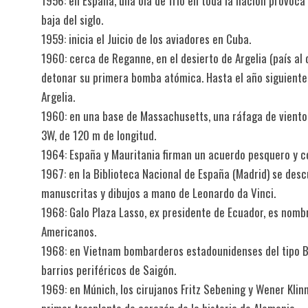
1956: en España, una ola de frío en toda la nación provoc
baja del siglo.
1959: inicia el Juicio de los aviadores en Cuba.
1960: cerca de Reganne, en el desierto de Argelia (país al
detonar su primera bomba atómica. Hasta el año siguiente
Argelia.
1960: en una base de Massachusetts, una ráfaga de viento 
3W, de 120 m de longitud.
1964: España y Mauritania firman un acuerdo pesquero y c
1967: en la Biblioteca Nacional de España (Madrid) se de
manuscritas y dibujos a mano de Leonardo da Vinci.
1968: Galo Plaza Lasso, ex presidente de Ecuador, es nomb
Americanos.
1968: en Vietnam bombarderos estadounidenses del tipo B-
barrios periféricos de Saigón.
1969: en Múnich, los cirujanos Fritz Sebening y Wener Klinn