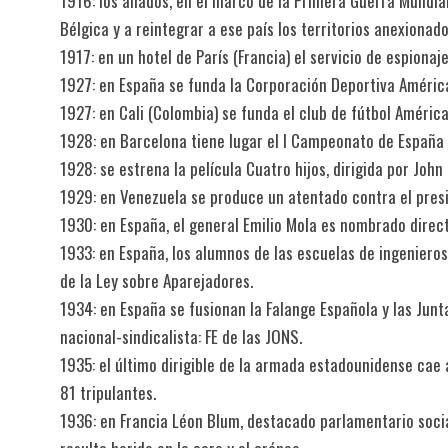
1916: los aliados, en el marco de la Primera Guerra Mundia
Bélgica y a reintegrar a ese país los territorios anexionad
1917: en un hotel de París (Francia) el servicio de espionaj
1927: en España se funda la Corporación Deportiva Améric
1927: en Cali (Colombia) se funda el club de fútbol América
1928: en Barcelona tiene lugar el I Campeonato de España 
1928: se estrena la película Cuatro hijos, dirigida por John 
1929: en Venezuela se produce un atentado contra el pres
1930: en España, el general Emilio Mola es nombrado direc
1933: en España, los alumnos de las escuelas de ingenieros
de la Ley sobre Aparejadores.
1934: en España se fusionan la Falange Española y las Jun
nacional-sindicalista: FE de las JONS.
1935: el último dirigible de la armada estadounidense cae
81 tripulantes.
1936: en Francia Léon Blum, destacado parlamentario socia