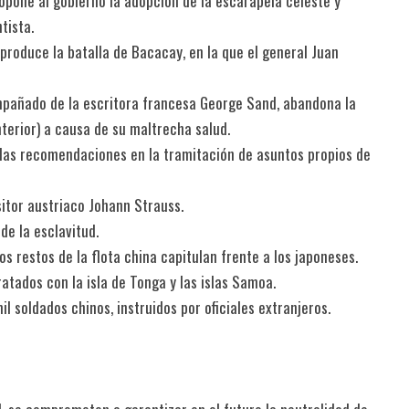
opone al gobierno la adopción de la escarapela celeste y
tista.
 produce la batalla de Bacacay, en la que el general Juan
ompañado de la escritora francesa George Sand, abandona la
terior) a causa de su maltrecha salud.
las recomendaciones en la tramitación de asuntos propios de
sitor austriaco Johann Strauss.
 de la esclavitud.
s restos de la flota china capitulan frente a los japoneses.
ratados con la isla de Tonga y las islas Samoa.
l soldados chinos, instruidos por oficiales extranjeros.