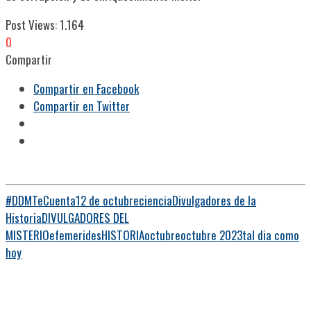
Post Views:
1.164
0
Compartir
Compartir en Facebook
Compartir en Twitter
#DDMTeCuenta
12 de octubre
ciencia
Divulgadores de la
Historia
DIVULGADORES DEL
MISTERIO
efemerides
HISTORIA
octubre
octubre 2023
tal dia como
hoy