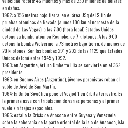
velocidad récord: 46 muertos y más de 230 millones de dólares
en daños.
1962: a 155 metros bajo tierra, en el área U9q del Sitio de
pruebas atómicas de Nevada (a unos 100 km al noroeste de la
ciudad de Las Vegas), a las 7:00 (hora local) Estados Unidos
detona su bomba atómica Roanoke, de 7 kilotones. A las 9:00
detona la bomba Wolverine, a 73 metros bajo tierra, de menos de
20 kilotones. Son las bombas 291 y 292 de las 1129 que Estados
Unidos detonó entre 1945 y 1992.
1963: en Argentina, Arturo Umberto Illia se convierte en el 35.º
presidente.
1963: en Buenos Aires (Argentina), jóvenes peronistas roban el
sable de José de San Martín.
1964: la Unión Soviética pone el Vosjod 1 en órbita terrestre. Es
la primera nave con tripulación de varias personas y el primer
vuelo sin trajes espaciales.
1966: estalla la Crisis de Anacoco entre Guyana y Venezuela
sobre la soberanía de la parte oriental de la isla de Anacoco, isla