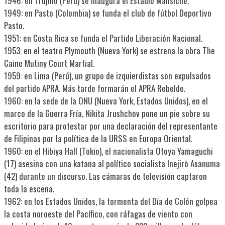
1946: en Trujillo (Perú) se inaugura el Estadio Mansiche.
1949: en Pasto (Colombia) se funda el club de fútbol Deportivo
Pasto.
1951: en Costa Rica se funda el Partido Liberación Nacional.
1953: en el teatro Plymouth (Nueva York) se estrena la obra The
Caine Mutiny Court Martial.
1959: en Lima (Perú), un grupo de izquierdistas son expulsados
del partido APRA. Más tarde formarán el APRA Rebelde.
1960: en la sede de la ONU (Nueva York, Estados Unidos), en el
marco de la Guerra Fría, Nikita Jrushchov pone un pie sobre su
escritorio para protestar por una declaración del representante
de Filipinas por la política de la URSS en Europa Oriental.
1960: en el Hibiya Hall (Tokio), el nacionalista Otoya Yamaguchi
(17) asesina con una katana al político socialista Inejirō Asanuma
(42) durante un discurso. Las cámaras de televisión captaron
toda la escena.
1962: en los Estados Unidos, la tormenta del Día de Colón golpea
la costa noroeste del Pacífico, con ráfagas de viento con