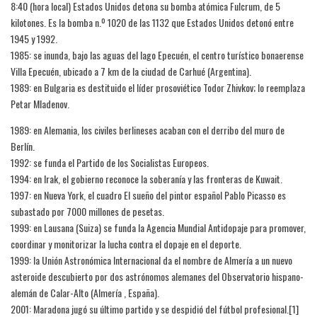
8:40 (hora local) Estados Unidos detona su bomba atómica Fulcrum, de 5
kilotones. Es la bomba n.º 1020 de las 1132 que Estados Unidos detonó entre
1945 y 1992.
1985: se inunda, bajo las aguas del lago Epecuén, el centro turístico bonaerense
Villa Epecuén, ubicado a 7 km de la ciudad de Carhué (Argentina).
1989: en Bulgaria es destituido el líder prosoviético Todor Zhivkov; lo reemplaza
Petar Mladenov.
1989: en Alemania, los civiles berlineses acaban con el derribo del muro de
Berlín.
1992: se funda el Partido de los Socialistas Europeos.
1994: en Irak, el gobierno reconoce la soberanía y las fronteras de Kuwait.
1997: en Nueva York, el cuadro El sueño del pintor español Pablo Picasso es
subastado por 7000 millones de pesetas.
1999: en Lausana (Suiza) se funda la Agencia Mundial Antidopaje para promover,
coordinar y monitorizar la lucha contra el dopaje en el deporte.
1999: la Unión Astronómica Internacional da el nombre de Almería a un nuevo
asteroide descubierto por dos astrónomos alemanes del Observatorio hispano-
alemán de Calar-Alto (Almería , España).
2001: Maradona jugó su último partido y se despidió del fútbol profesional.[1]​