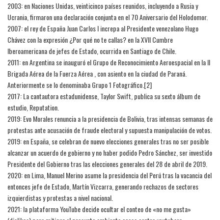
2003: en Naciones Unidas, veinticinco países reunidos, incluyendo a Rusia y
Ucrania, firmaron una declaración conjunta en el 70 Aniversario del Holodomor.
2007: el rey de España Juan Carlos I increpa al Presidente venezolano Hugo
Chávez con la expresión ¿Por qué no te callas? en la XVII Cumbre
Iberoamericana de jefes de Estado, ocurrida en Santiago de Chile.
2011: en Argentina se inauguró el Grupo de Reconocimiento Aeroespacial en la II
Brigada Aérea de la Fuerza Aérea , con asiento en la ciudad de Paraná.
Anteriormente se lo denominaba Grupo 1 Fotográfico.[2]​
2017: La cantautora estadunidense, Taylor Swift, publica su sexto álbum de
estudio, Reputation.
2019: Evo Morales renuncia a la presidencia de Bolivia, tras intensas semanas de
protestas ante acusación de fraude electoral y supuesta manipulación de votos.
2019: en España, se celebran de nuevo elecciones generales tras no ser posible
alcanzar un acuerdo de gobierno y no haber podido Pedro Sánchez, ser investido
Presidente del Gobierno tras las elecciones generales del 28 de abril de 2019.
2020: en Lima, Manuel Merino asume la presidencia del Perú tras la vacancia del
entonces jefe de Estado, Martín Vizcarra, generando rechazos de sectores
izquierdistas y protestas a nivel nacional.
2021: la plataforma YouTube decide ocultar el conteo de «no me gusta»