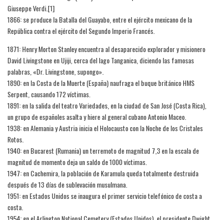
Giuseppe Verdi.[1]​
1866: se produce la Batalla del Guayabo, entre el ejército mexicano de la
República contra el ejército del Segundo Imperio Francés.
1871: Henry Morton Stanley encuentra al desaparecido explorador y misionero
David Livingstone en Ujiji, cerca del lago Tanganica, diciendo las famosas
palabras, «Dr. Livingstone, supongo».
1890: en la Costa de la Muerte (España) naufraga el buque británico HMS
Serpent, causando 172 víctimas.
1891: en la salida del teatro Variedades, en la ciudad de San José (Costa Rica),
un grupo de españoles asalta y hiere al general cubano Antonio Maceo.
1938: en Alemania y Austria inicia el Holocausto con la Noche de los Cristales
Rotos.
1940: en Bucarest (Rumania) un terremoto de magnitud 7,3 en la escala de
magnitud de momento deja un saldo de 1000 víctimas.
1947: en Cachemira, la población de Karamula queda totalmente destruida
después de 13 días de sublevación musulmana.
1951: en Estados Unidos se inaugura el primer servicio telefónico de costa a
costa.
1954: en el Arlington National Cemetery (Estados Unidos), el presidente Dwight