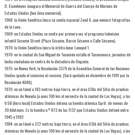
D. Eisenhower inaugura el Memorial de Guerra del Cuerpo de Marines de
Estados Unidos (Iwo Jima memorial).
1968: la Unión Soviética lanza su sonda espacial Zond 6, que enviará fotografías
de la Luna.
1969: en Estados Unidos se emite por primera vez el programa televisivo
infantil Sesame Street (Plaza Sésamo, Barrio Sésamo o Calle Sésamo).
1970: la Unión Soviética lanza la órbita lunar Lunojod 1.
1970: en la ciudad de San Miguel de Tucumán estalla el Tucumanazo, jornadas de
lucha ciudadana en contra de la dictadura de Onganía.
1975: en Nueva York, la Resolución 3379 de la Asamblea General de las Naciones
Unidas iguala el sionismo al racismo. (Será apelada en diciembre de 1991 por la
Resolución 4686).
1976: en un túnel a 183 metros bajo tierra, en el área U3hc del Sitio de pruebas
atómicas de Nevada (a unos 100 km al noroeste de la ciudad de Las Vegas), a las
6:58 (hora local) Estados Unidos detona su bomba atómica Sprit, de menos de
20 kilotones. Es la bomba n.º 873 de las 1132 que Estados Unidos detonó entre
1945 y 1992.
1984: en un túnel a 372 metros bajo tierra, en el área U3ld del Sitio de pruebas
atómicas de Nevada (a unos 100 km al noroeste de la ciudad de Las Vegas), a las