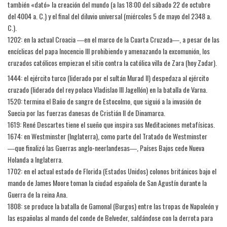
también «dató» la creación del mundo (a las 18:00 del sábado 22 de octubre
del 4004 a. C.) y el final del diluvio universal (miércoles 5 de mayo del 2348 a.
C.).
1202: en la actual Croacia ―en el marco de la Cuarta Cruzada―, a pesar de las
encíclicas del papa Inocencio III prohibiendo y amenazando la excomunión, los
cruzados católicos empiezan el sitio contra la católica villa de Zara (hoy Zadar).
1444: el ejército turco (liderado por el sultán Murad II) despedaza al ejército
cruzado (liderado del rey polaco Vladislao III Jagellón) en la batalla de Varna.
1520: termina el Baño de sangre de Estocolmo, que siguió a la invasión de
Suecia por las fuerzas danesas de Cristián II de Dinamarca.
1619: René Descartes tiene el sueño que inspira sus Meditaciones metafísicas.
1674: en Westminster (Inglaterra), como parte del Tratado de Westminster
―que finalizó las Guerras anglo-neerlandesas―, Países Bajos cede Nueva
Holanda a Inglaterra.
1702: en el actual estado de Florida (Estados Unidos) colonos británicos bajo el
mando de James Moore toman la ciudad española de San Agustín durante la
Guerra de la reina Ana.
1808: se produce la batalla de Gamonal (Burgos) entre las tropas de Napoleón y
las españolas al mando del conde de Belveder, saldándose con la derrota para