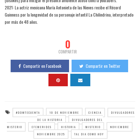
(dislikes) para mitigar el presunto ambiente acoso contra youtubers.
2021: La actriz mexicana María Antonieta de las Nieves recibe el Récord
Guinness por la longevidad de su personaje infantil La Chilindrina, interpretado
por más de 48 años.
0
COMPARTIR
Compartir en Facebook
Compartir en Twitter
#DDMTECUENTA
10 DE NOVIEMBRE
CIENCIA
DIVULGADORES
DE LA HISTORIA
DIVULGADORES DEL
MISTERIO
EFEMERIDES
HISTORIA
MISTERIO
NOVIEMBRE
NOVIEMBRE 2025
TAL DIA COMO HOY