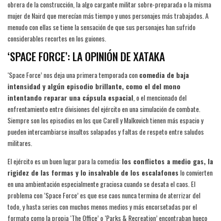
obrera de la construcción, la algo cargante militar sobre-preparada o la misma
mujer de Naird que merecían más tiempo y unos personajes más trabajados. A
menudo con ellas se tiene la sensación de que sus personajes han sufrido
considerables recortes en los guiones.
‘SPACE FORCE’: LA OPINIÓN DE XATAKA
‘Space Force’ nos deja una primera temporada con
comedia de baja
intensidad y algún episodio brillante, como el del mono
intentando reparar una cápsula espacial
, o el mencionado del
enfrentamiento entre divisiones del ejército en una simulación de combate.
Siempre son los episodios en los que Carell y Malkovich tienen más espacio y
pueden intercambiarse insultos solapados y faltas de respeto entre saludos
militares.
El ejército es un buen lugar para la comedia:
los conflictos a medio gas, la
rigidez de las formas y lo insalvable de los escalafones
lo convierten
en una ambientación especialmente graciosa cuando se desata el caos. El
problema con ‘Space Force’ es que ese caos nunca termina de aterrizar del
todo, y hasta series con muchos menos medios y más encorsetadas por el
formato como la propia ‘The Office’ o ‘Parks & Recreation’ encontraban hueco