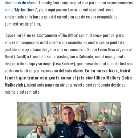
dinámicas de oficina
. Un subgénero cuyo impacto se percibe en series recientes
como ‘
Mythic Quest
‘, y que aquí parece tomar un enfoque castrense,
ambientado en la burocracia del ejército en vez de en una compañía de
suministros de oficina.
‘Space Force’ no es exactamente «‘The Office’ con militares» porque, para
empezar, tampoco es exactamente una comedia. Es cierto que su punto de
partida es muy clásico del género: la creación de la Space Force lleva al general
Naird (Carell) a transladarse de Washington a Colorado, con el consiguiente
disgusto de su hija y su mujer (Lisa Kudrow), que presa de un ataque de histeria
acaba en la cárcel por razones no del todo claras.
En su nueva base, Naird
tendrá que tratar con gente como el jefe científfico Mallory (John
Malkovich)
, intentando poner en pie un proyecto casi condenado desde su
mismo planteamiento.