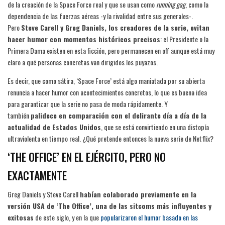
de la creación de la Space Force real y que se usan como
running gag
, como la
dependencia de las fuerzas aéreas -y la rivalidad entre sus generales-.
Pero
Steve Carell y Greg Daniels, los creadores de la serie, evitan
hacer humor con momentos históricos precisos
: el Presidente o la
Primera Dama existen en esta ficción, pero permanecen en off aunque está muy
claro a qué personas concretas van dirigidos los puyazos.
Es decir, que como sátira, ‘Space Force’ está algo maniatada por su abierta
renuncia a hacer humor con acontecimientos concretos, lo que es buena idea
para garantizar que la serie no pasa de moda rápidamente. Y
también
palidece en comparación con el delirante día a día de la
actualidad de Estados Unidos
, que se está convirtiendo en una distopía
ultraviolenta en tiempo real. ¿Qué pretende entonces la nueva serie de Netflix?
‘THE OFFICE’ EN EL EJÉRCITO, PERO NO
EXACTAMENTE
Greg Daniels y Steve Carell
habían colaborado previamente en la
versión USA de ‘The Office’, una de las sitcoms más influyentes y
exitosas
de este siglo, y en la que
popularizaron el humor basado en las