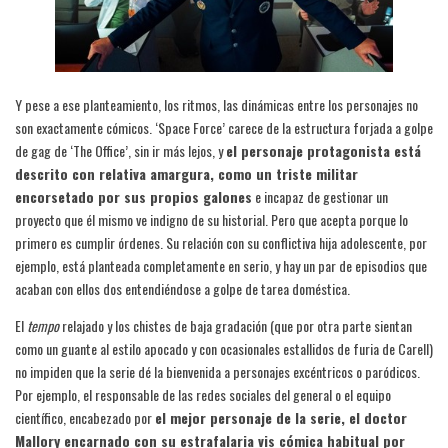
Y pese a ese planteamiento, los ritmos, las dinámicas entre los personajes no
son exactamente cómicos. ‘Space Force’ carece de la estructura forjada a golpe
de gag de ‘The Office’, sin ir más lejos, y
el personaje protagonista está
descrito con relativa amargura, como un triste militar
encorsetado por sus propios galones
e incapaz de gestionar un
proyecto que él mismo ve indigno de su historial. Pero que acepta porque lo
primero es cumplir órdenes. Su relación con su conflictiva hija adolescente, por
ejemplo, está planteada completamente en serio, y hay un par de episodios que
acaban con ellos dos entendiéndose a golpe de tarea doméstica.
El
tempo
relajado y los chistes de baja gradación (que por otra parte sientan
como un guante al estilo apocado y con ocasionales estallidos de furia de Carell)
no impiden que la serie dé la bienvenida a personajes excéntricos o paródicos.
Por ejemplo, el responsable de las redes sociales del general o el equipo
científico, encabezado por
el mejor personaje de la serie, el doctor
Mallory encarnado con su estrafalaria vis cómica habitual por