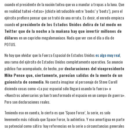
cuando el presidente de la nación tuitea que va a mandar a tropas a la luna. Que
en realidad tuiteó «tetas» (chiste intraducible entre ‘boobs’ y ‘boots’), pero el
ejército prefiere pensar que se trató de una errata. Es decir, el enredo empieza
cuando
el presidente de los Estados Unidos delira de tal modo en
Twitter que de la noche a la mañana hay que invertir millones de
dólares
en un capricho megalomaniaco. Nada que ver con el día a día de
POTUS.
No hay que olvidar que la Fuerza Espacial de Estados Unidos
es algo muy real
,
una rama del ejército de Estados Unidos completamente operativa. Su anuncio
público fue acompañado, de hecho, por
declaraciones del vicepresidente
Mike Pence que, ciertamente, parecían salidas de la mente de un
guionista de comedia
. No cuesta imaginar al personaje de Steve Carell
diciendo cosas como «La paz espacial sólo llegará usando la fuerza» o
«Nuestros adversarios ya han transformado el espacio en un campo de guerra».
Pero son declaraciones reales.
Teniendo eso en cuenta, lo cierto es que ‘Space Force’, la serie, es solo
levemente más ridícula que Space Force, la auténtica. Y eso amortigua en parte
su potencial como sátira: hay referencias en la serie a circunstancias generales