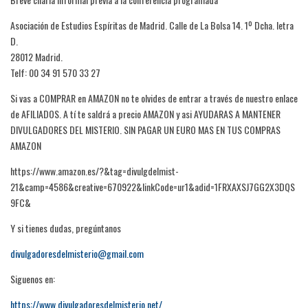
Asociación de Estudios Espíritas de Madrid. Calle de La Bolsa 14. 1º Dcha. letra
D.
28012 Madrid.
Telf: 00 34 91 570 33 27
Si vas a COMPRAR en AMAZON no te olvides de entrar a través de nuestro enlace
de AFILIADOS. A tí te saldrá a precio AMAZON y asi AYUDARAS A MANTENER
DIVULGADORES DEL MISTERIO. SIN PAGAR UN EURO MAS EN TUS COMPRAS
AMAZON
https://www.amazon.es/?&tag=divulgdelmist-
21&camp=4586&creative=670922&linkCode=ur1&adid=1FRXAXSJ7GG2X3DQS
9FC&
Y si tienes dudas, pregúntanos
divulgadoresdelmisterio@gmail.com
Siguenos en:
https://www.divulgadoresdelmisterio.net/