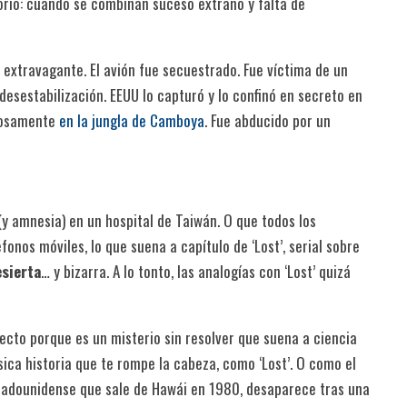
torio: cuando se combinan suceso extraño y falta de
o extravagante. El avión fue secuestrado. Fue víctima de un
esestabilización. EEUU lo capturó y lo confinó en secreto en
riosamente
en la jungla de Camboya
. Fue abducido por un
 (y amnesia) en un hospital de Taiwán. O que todos los
onos móviles, lo que suena a capítulo de ‘Lost’, serial sobre
esierta
… y bizarra. A lo tonto, las analogías con ‘Lost’ quizá
ecto porque es un misterio sin resolver que suena a ciencia
lásica historia que te rompe la cabeza, como ‘Lost’. O como el
stadounidense que sale de Hawái en 1980, desaparece tras una