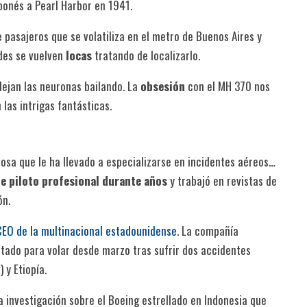
ponés a Pearl Harbor en 1941.
e pasajeros que se volatiliza en el metro de Buenos Aires y
des se vuelven
locas
tratando de localizarlo.
e dejan las neuronas bailando. La
obsesión
con el MH 370 nos
las intrigas fantásticas.
iosa que le ha llevado a especializarse en incidentes aéreos…
e piloto profesional durante años
y trabajó en revistas de
ón.
 CEO de la multinacional estadounidense
. La compañía
etado para volar desde marzo tras sufrir dos accidentes
 y Etiopía.
 investigación sobre el Boeing estrellado en Indonesia que