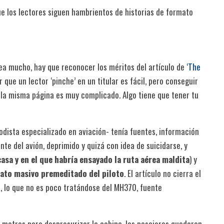
ue los lectores siguen hambrientos de historias de formato
ea mucho, hay que reconocer los méritos del artículo de
‘The
 que un lector ‘pinche’ en un titular es fácil, pero conseguir
la misma página es muy complicado. Algo tiene que tener tu
iodista especializado en aviación- tenía fuentes, información
e del avión, deprimido y quizá con idea de suicidarse, y
asa y en el que habría ensayado la ruta aérea maldita
) y
nato masivo premeditado del piloto
. El artículo no cierra el
s, lo que no es poco tratándose del MH370, fuente
0 metros para despresurizar la cabina, los pasajeros quedaron