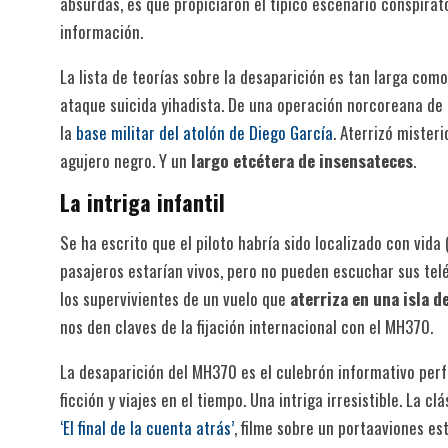
absurdas, es que propiciaron el típico escenario conspira
información.
La lista de teorías sobre la desaparición es tan larga com
ataque suicida yihadista. De una operación norcoreana de d
la
base militar del atolón de Diego García
. Aterrizó miste
agujero negro. Y un
largo etcétera de insensateces
.
La intriga infantil
Se ha escrito que el piloto habría sido localizado con vida
pasajeros estarían vivos, pero no pueden escuchar sus teléf
los supervivientes de un vuelo que
aterriza en una isla d
nos den claves de la fijación internacional con el MH370.
La desaparición del MH370 es el culebrón informativo perf
ficción y viajes en el tiempo. Una intriga irresistible. La c
‘El final de la cuenta atrás’
, filme sobre un portaaviones e