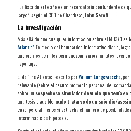
“La lista de este año es un recordatorio contundente de q
largo”, según el CEO de Chartbeat,
John Saroff
.
La investigación
Más allá de que cualquier información sobre el MH370 se l
Atlantic’
. En medio del bombardeo informativo diario, lograr
que cientos de miles permanezcan varios minutos leyendo 
reportaje.
El de ‘The Atlantic’ -escrito por
William Langewiesche
, per
relevante (sobre el oscuro momento personal del comandant
sobre un
sospechoso simulador de vuelo que tenía en c
una tesis plausible:
pudo tratarse de un suicidio/asesi
caso, pero al menos sí estrecha el número de posibilidade
interminable de hipótesis.
Según el artículo, el piloto pudo ascender hasta los 12.00