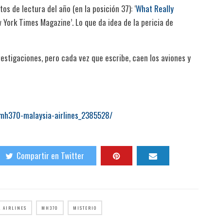
os de lectura del año (en la posición 37): ‘
What Really
w York Times Magazine’. Lo que da idea de la pericia de
stigaciones, pero cada vez que escribe, caen los aviones y
-mh370-malaysia-airlines_2385528/
Compartir en Twitter
 AIRLINES
MH370
MISTERIO