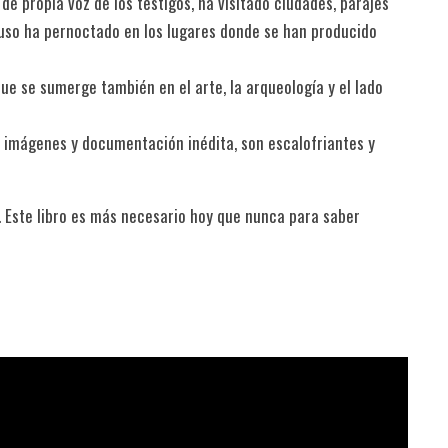
e propia voz de los testigos, ha visitado ciudades, parajes
ncluso ha pernoctado en los lugares donde se han producido
e se sumerge también en el arte, la arqueología y el lado
e imágenes y documentación inédita, son escalofriantes y
. Este libro es más necesario hoy que nunca para saber