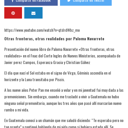
https://www.youtube.com/watch?v=qtdrdWbz_mo
Otras fronteras, otras realidades por Paloma Navarrete
Presentación del nuevo libro de Paloma Navarrete «Otras fronteras, otras
realidades» en el Fnac del Corte Ingles de Nuevos Ministerios, acompañada de
Javier perez Campos, Esperanza Gracia y Christian Gálvez
El día que nací el Sol estaba en el signo de Virgo, Géminis ascendía en el
horizonte y la Luna transitaba por Piscis.
A los nueve años Peter Pan me enseñó a volar y en mi juventud fui muy dada a las
premoniciones. Sin embargo, cuando me trasladé a vivir a Guatemala no hubo
ninguna señal premonitoria, aunque los tres años que pasé allí marcarían nuevo
rumbo a mi vida.
En Guatemala conocí a un chamán que me saludó diciendo: “Te esperaba pero no
tan pronto” y continuó hablando de mi vida como si hubiera estado allí. Se