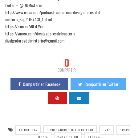
Twiter – @DDMisterio
http://www.ivoox.com/podcast-audioteca-divulgadores-del-
misterio_sq_f1157431_1.html
https://itun.es/i6Ld7Vm
https://vimeo.com/divulgadoresdelmisterio
divulgadoresdelmisterio@gmail.com
0
COMPARTIR
Compartir en Facebook
Compartir en Twitter
ASTROLOGIA
DIVULGADORES DEL MISTERIO
FNAC
GRUPO
HEPTA
PADRE PILON
PALOMA