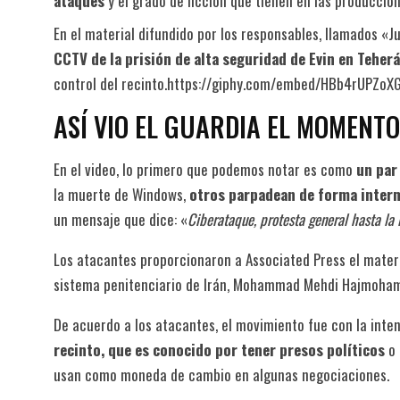
ataques
y el grado de ficción que tienen en las produccion
En el material difundido por los responsables, llamados «
CCTV de la prisión de alta seguridad de Evin en Teher
control del recinto.https://giphy.com/embed/HBb4rUPZoXGu
ASÍ VIO EL GUARDIA EL MOMENT
En el video, lo primero que podemos notar es como
un par
la muerte de Windows,
otros parpadean de forma interm
un mensaje que dice: «
Ciberataque, protesta general hasta la l
Los atacantes proporcionaron a Associated Press el materia
sistema penitenciario de Irán, Mohammad Mehdi Hajmoham
De acuerdo a los atacantes, el movimiento fue con la inte
recinto, que es conocido por tener presos políticos
o 
usan como moneda de cambio en algunas negociaciones.