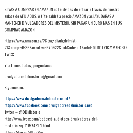
SI VAS A COMPRAR EN AMAZON no te olvides de entrar a través de nuestro
enlace de AFILIADOS. A tí te saldrá a precio AMAZON y asi AYUDARAS A
MANTENER DIVULGADORES DEL MISTERIO. SIN PAGAR UN EURO MAS EN TUS
COMPRAS AMAZON
https://www.amazon.es/?&tag=divulgdelmist-
21&camp=4586&creative=670922&linkCode=ur1&adid=0TDDTYJK71M7ECBEF
TWC&
Y si tienes dudas, pregúntanos
divulgadoresdelmisterio@gmail.com
Siguenos en:
https://www.divulgadoresdelmisterio.net/
https://www.facebook.com/divulgadoresdelmisterio.net
Twiter – @DDMisterio
http://www.ivoox.com/podcast-audioteca-divulgadores-del-
misterio_sq_f1157431_1.html
https://itun.es/i6Ld7Vm