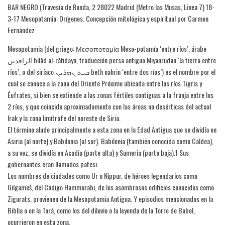
BAR NEGRO (Travesía de Ronda, 2 28022 Madrid (Metro las Musas, Linea 7) 18-
3-17 Mesopotamia: Orígenes. Concepción mitológica y espiritual por Carmen
Fernández
Mesopotamia (del griego: Μεσοποταμία Meso-potamía ‘entre ríos’, árabe
الرافدين bilād al-rāfidayn, traducción persa antiguo Miyanrudan ‘la tierra entre
ríos’, o del siríaco ܒܝܬ ܢܗܪܝܢ beth nahrin ‘entre dos ríos’) es el nombre por el
cual se conoce a la zona del Oriente Próximo ubicada entre los ríos Tigris y
Éufrates, si bien se extiende a las zonas fértiles contiguas a la franja entre los
2 ríos, y que coincide aproximadamente con las áreas no desérticas del actual
Irak y la zona limítrofe del noreste de Siria.
El término alude principalmente a esta zona en la Edad Antigua que se dividía en
Asiria (al norte) y Babilonia (al sur). Babilonia (también conocida como Caldea),
a su vez, se dividía en Acadia (parte alta) y Sumeria (parte baja).1 Sus
gobernantes eran llamados patesi.
Los nombres de ciudades como Ur o Nippur, de héroes legendarios como
Gilgameš, del Código Hammurabi, de los asombrosos edificios conocidos como
Zigurats, provienen de la Mesopotamia Antigua. Y episodios mencionados en la
Biblia o en la Torá, como los del diluvio o la leyenda de la Torre de Babel,
ocurrieron en esta zona.