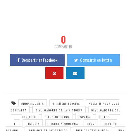
0
COMPARTIR
Compartir en Facebook
Compartir en Twitter
#DDMTECUENTA
31 ENERO TERCIOS
AGUSTÍN RODRÍGUEZ
GONZÁLEZ
DIVULGADORES DE LA HISTORIA
DIVULGADORES DEL
MISTERIO
EJÉRCITO TIERRA
ESPAÑA
FELIPE
II
HISTORIA
HISTORIA MODERNA
IHCM
IMPERIO
ESPAÑOL
JORNADAS DE LOS TERCIOS
JOSÉ CÁNOVAS GARCÍA
JUAN