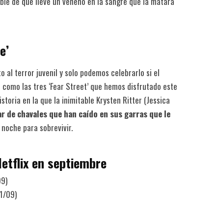
ble de que lleve un veneno en la sangre que la matará
e’
o al terror juvenil y solo podemos celebrarlo si el
 como las tres ‘Fear Street’ que hemos disfrutado este
toria en la que la inimitable Krysten Ritter (Jessica
ar de chavales que han caído en sus garras que le
noche para sobrevivir.
Netflix en septiembre
09)
1/09)