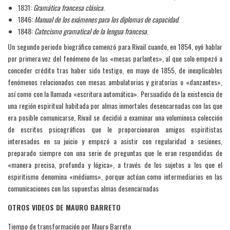
1831:
Gramática francesa clásica
.
1846:
Manual de los exámenes para los diplomas de capacidad
.
1848:
Catecismo gramatical de la lengua francesa
.
Un segundo periodo biográfico comenzó para Rivail cuando, en 1854, oyó hablar
por primera vez del fenómeno de las «mesas parlantes», al que solo empezó a
conceder crédito tras haber sido testigo, en mayo de 1855, de inexplicables
fenómenos relacionados con mesas ambulatorias y giratorias o «danzantes»,
así como con la llamada «escritura automática». Persuadido de la existencia de
una región espiritual habitada por almas inmortales desencarnadas con las que
era posible comunicarse, Rivail se decidió a examinar una voluminosa colección
de escritos psicográficos que le proporcionaron amigos espiritistas
interesados en su juicio y empezó a asistir con regularidad a sesiones,
preparado siempre con una serie de preguntas que le eran respondidas de
«manera precisa, profunda y lógica», a través de los sujetos a los que el
espiritismo denomina «médiums», porque actúan como intermediarios en las
comunicaciones con las supuestas almas desencarnadas
OTROS VIDEOS DE MAURO BARRETO
Tiempo de transformación por Mauro Barreto