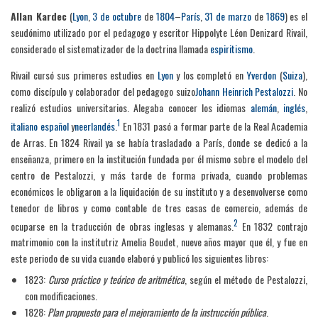
Allan Kardec
(
Lyon
,
3 de octubre
de
1804
–
París
,
31 de marzo
de
1869
) es el
seudónimo utilizado por el pedagogo y escritor Hippolyte Léon Denizard Rivail,
considerado el sistematizador de la doctrina llamada
espiritismo
.
Rivail cursó sus primeros estudios en
Lyon
y los completó en
Yverdon
(
Suiza
),
como discípulo y colaborador del pedagogo suizo
Johann Heinrich Pestalozzi
. No
realizó estudios universitarios. Alegaba conocer los idiomas
alemán
,
inglés
,
1
italiano
español
y
neerlandés
.
En 1831 pasó a formar parte de la Real Academia
de Arras. En 1824 Rivail ya se había trasladado a París, donde se dedicó a la
enseñanza, primero en la institución fundada por él mismo sobre el modelo del
centro de Pestalozzi, y más tarde de forma privada, cuando problemas
económicos le obligaron a la liquidación de su instituto y a desenvolverse como
tenedor de libros y como contable de tres casas de comercio, además de
2
ocuparse en la traducción de obras inglesas y alemanas.
En 1832 contrajo
matrimonio con la institutriz Amelia Boudet, nueve años mayor que él, y fue en
este periodo de su vida cuando elaboró y publicó los siguientes libros:
1823:
Curso práctico y teórico de aritmética
, según el método de Pestalozzi,
con modificaciones.
1828:
Plan propuesto para el mejoramiento de la instrucción pública
.