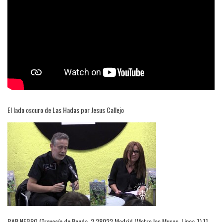
El lado oscuro de Las Hadas por Jesus Callejo
BAR NEGRO (Travesía de Ronda, 2 28022 Madrid (Metro las Musas, Linea 7) 11-