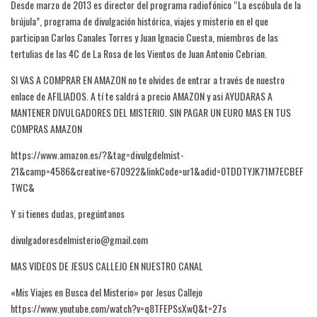
Desde marzo de 2013 es director del programa radiofónico “La escóbula de la
brújula”, programa de divulgación histórica, viajes y misterio en el que
participan Carlos Canales Torres y Juan Ignacio Cuesta, miembros de las
tertulias de las 4C de La Rosa de los Vientos de Juan Antonio Cebrian.
SI VAS A COMPRAR EN AMAZON no te olvides de entrar a través de nuestro
enlace de AFILIADOS. A tí te saldrá a precio AMAZON y asi AYUDARAS A
MANTENER DIVULGADORES DEL MISTERIO. SIN PAGAR UN EURO MAS EN TUS
COMPRAS AMAZON
https://www.amazon.es/?&tag=divulgdelmist-
21&camp=4586&creative=670922&linkCode=ur1&adid=0TDDTYJK71M7ECBEF
TWC&
Y si tienes dudas, pregúntanos
divulgadoresdelmisterio@gmail.com
MAS VIDEOS DE JESUS CALLEJO EN NUESTRO CANAL
«Mis Viajes en Busca del Misterio» por Jesus Callejo
https://www.youtube.com/watch?v=q8TFEPSsXwQ&t=27s