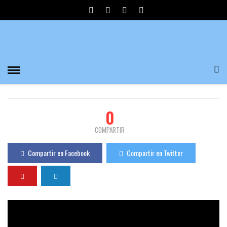
LADO OSCURO DE LAS HADAS POR JESUS
CALLEJO
María José
581 Visualizaciones
0
PUBLICADO EL 20/03/2017
0
COMPARTIR
Compartir en Facebook
Compartir en Twitter