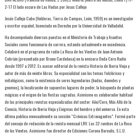
2-17 El lado oscuro de Las Hadas por Jesus Callejo
Jesús Callejo Cabo (Valderas, Tierra de Campos, León, 1959) es un investigador
y escritor español, licenciado en Derecho por la Universidad de Valladolid.
Ha desempeñado diversos puestos en el Ministerio de Trabajo y Asuntos
Sociales como funcionario de carrera, estando actualmente en excedencia.
Colaboró en el programa de radio La Rosa de los Vientos de Juan Antonio
Cebrián (presentado por Bruno Cardeñosa) en la emisora Onda Cero Radio
desde 1997 a 2012. Es asesor editorial de la revista Historia de Iberia Vieja y
autor de más de veinte libros. Su especialidad son los temas folclóricos y
mitológicos, como la existencia de seres legendarios (hadas, duendes y
gnomos), la localización de supuestos lugares de poder, la búsqueda de plantas
mágicas o el origen de las fiestas sagradas. Asimismo es colaborador habitual
de las principales revistas especializadas del sector: Año/Cero, Más Allá de la
Ciencia, Historia de Iberia Vieja y Enigmas del hombre y del universo. En esta
última publica mensualmente su sección “Crónicas Extravagantes”. Formó parte
del consejo de redacción de la revista mensual LRV. Los 32 rumbos de La Rosa
de los Vientos. Asimismo fue director de Ediciones Corona Borealis, S.L.U.