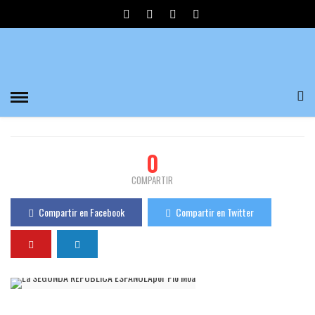
LA SEGUNDA REPÚBLICA ESPAÑOLA POR PIO
MOA
Divulgadores del Misterio
844 Visualizaciones
0
PUBLICADO EL 27/04/2021
0
COMPARTIR
Compartir en Facebook
Compartir en Twitter