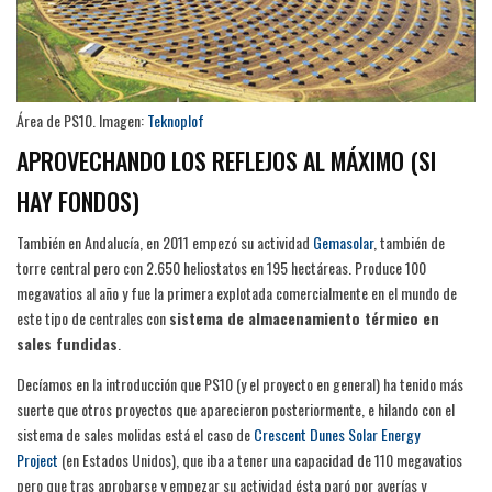
Área de PS10. Imagen:
Teknoplo
f
APROVECHANDO LOS REFLEJOS AL MÁXIMO (SI
HAY FONDOS)
También en Andalucía, en 2011 empezó su actividad
Gemasola
r
, también de
torre central pero con 2.650 heliostatos en 195 hectáreas. Produce 100
megavatios al año y fue la primera explotada comercialmente en el mundo de
este tipo de centrales con
sistema de almacenamiento térmico en
sales fundidas
.
Decíamos en la introducción que PS10 (y el proyecto en general) ha tenido más
suerte que otros proyectos que aparecieron posteriormente, e hilando con el
sistema de sales molidas está el caso de
Crescent Dunes Solar Energy
Proje
ct
(en Estados Unidos), que iba a tener una capacidad de 110 megavatios
pero que tras aprobarse y empezar su actividad ésta paró por averías y