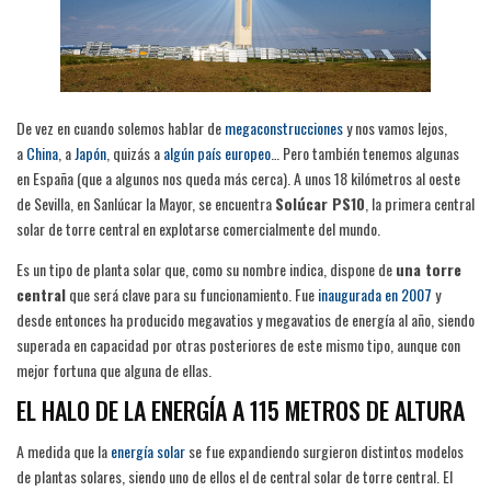
De vez en cuando solemos hablar de
megaconstruccione
s
y nos vamos lejos,
a
Chin
a
, a
Japó
n
, quizás a
algún país europe
o
… Pero también tenemos algunas
en España (que a algunos nos queda más cerca). A unos 18 kilómetros al oeste
de Sevilla, en Sanlúcar la Mayor, se encuentra
Solúcar PS10
, la primera central
solar de torre central en explotarse comercialmente del mundo.
Es un tipo de planta solar que, como su nombre indica, dispone de
una torre
central
que será clave para su funcionamiento. Fue
inaugurada en 200
7
y
desde entonces ha producido megavatios y megavatios de energía al año, siendo
superada en capacidad por otras posteriores de este mismo tipo, aunque con
mejor fortuna que alguna de ellas.
EL HALO DE LA ENERGÍA A 115 METROS DE ALTURA
A medida que la
energía sola
r
se fue expandiendo surgieron distintos modelos
de plantas solares, siendo uno de ellos el de central solar de torre central. El