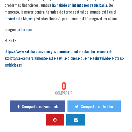
problemas financieros, aunque
ha habido un intento por resucitarl
a
. De
momento, la mayor central térmica de torre central del mundo está en
el
desierto de Mojav
e
(Estados Unidos), produciendo 420 megavatios al año.
Imagen |
aflores
m
FUENTE
https://www.xataka.com/energia/primera-planta-solar-torre-central-
explotarse-comercialmente-esta-sevilla-pionera-que-ha-sobrevivido-a-otras-
ambicios
as
0
COMPARTIR
Compartir en Facebook
Compartir en Twitter